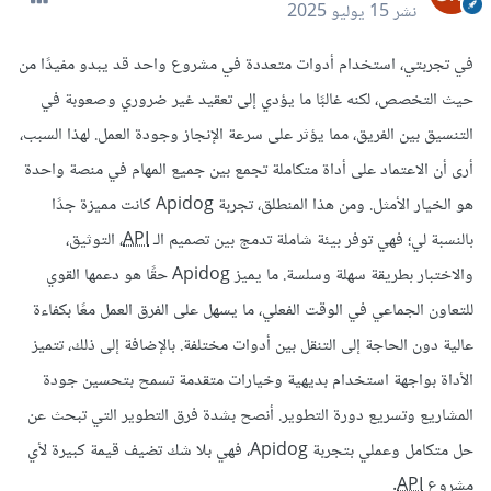
نشر
15 يوليو 2025
في تجربتي، استخدام أدوات متعددة في مشروع واحد قد يبدو مفيدًا من
حيث التخصص، لكنه غالبًا ما يؤدي إلى تعقيد غير ضروري وصعوبة في
التنسيق بين الفريق، مما يؤثر على سرعة الإنجاز وجودة العمل. لهذا السبب،
أرى أن الاعتماد على أداة متكاملة تجمع بين جميع المهام في منصة واحدة
هو الخيار الأمثل. ومن هذا المنطلق، تجربة Apidog كانت مميزة جدًا
بالنسبة لي؛ فهي توفر بيئة شاملة تدمج بين تصميم الـ
API
، التوثيق،
والاختبار بطريقة سهلة وسلسة. ما يميز Apidog حقًا هو دعمها القوي
للتعاون الجماعي في الوقت الفعلي، ما يسهل على الفرق العمل معًا بكفاءة
عالية دون الحاجة إلى التنقل بين أدوات مختلفة. بالإضافة إلى ذلك، تتميز
الأداة بواجهة استخدام بديهية وخيارات متقدمة تسمح بتحسين جودة
المشاريع وتسريع دورة التطوير. أنصح بشدة فرق التطوير التي تبحث عن
حل متكامل وعملي بتجربة Apidog، فهي بلا شك تضيف قيمة كبيرة لأي
مشروع
API
.