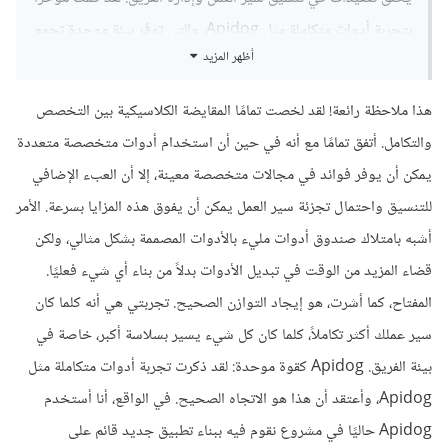
بتجربة أدوات متكاملة مثل Apidog، والتي توفر بيئة موحدة تجمع
أظهر المزيد
بين تصميم واجهة برمجة التطبيقات وتوثيقها واختبارها بطريقة
متكاملة وسلسة، ويمكن العثور على مزيد من التفاصيل على موقعه
هذا ملاحظة رائعة! لقد لخصت تمامًا المقايضة الكلاسيكية بين التخصص
الرسمي على الويب: [https://apidog.com/]
والتكامل. أتفق تمامًا مع أنه في حين أن استخدام أدوات متخصصة متعددة
(https://apidog.com/). دفعني هذا إلى التساؤل: هل تعتقد أن
يمكن أن يوفر فوائد في مجالات متخصصة معينة، إلا أن العبء الإضافي
استخدام أدوات متعددة في مشروع واحد يعزز جودة العمل ويوفر
للتنسيق واحتمال تجزئة سير العمل يمكن أن يفوق هذه المزايا بسرعة. الأمر
مرونة أكبر، أم أنه يزيد من تعقيد العمليات ويجعل التنسيق بين
أشبه بامتلاك صندوق أدوات مليء بالأدوات المصممة بشكل مثالي، ولكن
أعضاء الفريق صعبًا؟ كيف يمكننا تحقيق توازن فعال بين الاستفادة
قضاء المزيد من الوقت في تبديل الأدوات بدلاً من بناء أي شيء فعليًا.
من ميزات كل أداة وتوحيد سير العمل لضمان إنتاجية أعلى؟ أتطلع
المفتاح، كما أشرت، هو إيجاد التوازن الصحيح. تجربتي هي أنه كلما كان
إلى سماع تجاربكم وآرائكم حول هذا الموضوع.
سير عملك أكثر تكاملاً، كلما كان كل شيء يسير بسلاسة أكبر، خاصة في
بيئة الفريق. Apidog كقوة موحدة: لقد ذكرت تجربة أدوات متكاملة مثل
Apidog، وأعتقد أن هذا هو الاتجاه الصحيح. في الواقع، أنا أستخدم
Apidog حاليًا في مشروع نقوم فيه ببناء تطبيق جديد قائم على