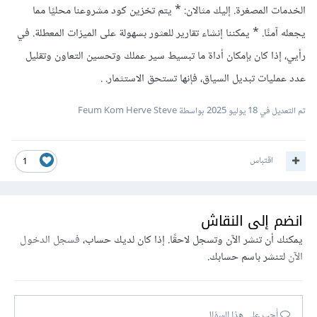
الخدمات المصغرة. إليك مثالان: * يتم تخزين كود مشروعنا محليًا مما
يجعله آمنًا. * يمكننا إنشاء تقارير للعثور بسهولة على الميزات المعطلة. في
رأيي، إذا كان بإمكان أداة ما تبسيط سير عملك وتحسين التعاون وتقليل
عدد عمليات تبديل السياق، فإنها تستحق الاستثمار. .
تم التعديل في
18 يوليو 2025
بواسطة Feum Kom Herve Steve
اقتباس
1
انضم إلى النقاش
يمكنك أن تنشر الآن وتسجل لاحقًا. إذا كان لديك حساب،
فسجل الدخول
الآن
لتنشر باسم حسابك.
أجب على هذا السؤال...