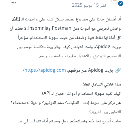
نشر
15 يوليو 2025
أنا أشتغل حاليًا على مشروع يعتمد بشكل كبير على واجهات الـ
API
،
وخلال تجربتي مع أدوات مثل Postman وInsomnia، لاحظت أن
كل أداة لها نقاط قوة وضعف من حيث سهولة الاستخدام. مؤخراً
جربت Apidog، ولفت انتباهي كيف توفر بيئة متكاملة تجمع بين
التصميم، التوثيق، والاختبار بطريقة سلسة وسريعة.
جرّبت Apidog عبر موقعهم:
https://apidog.com/
🔗
هذا خلاني أتساءل فعلاً:
كيف تقيّم سهولة استخدام أدوات اختبار الـ
API
؟
هل تركز على سرعة إنشاء الطلبات؟ دعم التوثيق؟ واجهة الاستخدام؟
التعاون بين الفريق؟
حابب أسمع تجاربكم ونصائحكم، وهل وجدتم أداة تفوقت في هذا