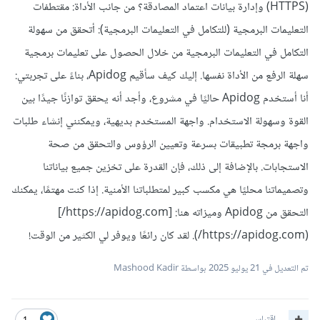
(HTTPS) وإدارة بيانات اعتماد المصادقة؟ من جانب الأداة: مقتطفات
التعليمات البرمجية (للتكامل في التعليمات البرمجية): أتحقق من سهولة
التكامل في التعليمات البرمجية من خلال الحصول على تعليمات برمجية
سهلة الرفع من الأداة نفسها. إليك كيف سأقيم Apidog، بناءً على تجربتي:
أنا أستخدم Apidog حاليًا في مشروع، وأجد أنه يحقق توازنًا جيدًا بين
القوة وسهولة الاستخدام. واجهة المستخدم بديهية، ويمكنني إنشاء طلبات
واجهة برمجة تطبيقات بسرعة وتعيين الرؤوس والتحقق من صحة
الاستجابات. بالإضافة إلى ذلك، فإن القدرة على تخزين جميع بياناتنا
وتصميماتنا محليًا هي مكسب كبير لمتطلباتنا الأمنية. إذا كنت مهتمًا، يمكنك
التحقق من Apidog وميزاته هنا: [https://apidog.com/]
(https://apidog.com/). لقد كان رائعًا ويوفر لي الكثير من الوقت!
تم التعديل في
21 يوليو 2025
بواسطة Mashood Kadir
اقتباس