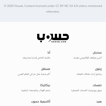
© 2025
Hsoub
.
Content licensed under
CC BY-NC-SA 4.0
unless mentioned
otherwise.