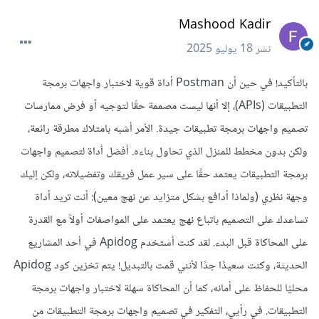
Mashood Kadir
نشر
18 يوليو 2025
بالتأكيد! في حين أن Postman أداة قوية لاختبار واجهات برمجة
التطبيقات (APIs)، إلا أنها ليست مصممة حقًا لتوجيه أو فرض ممارسات
تصميم واجهات برمجة تطبيقات جيدة. الأمر أشبه بامتلاك مطرقة رائعة،
ولكن بدون مخطط للمنزل الذي تحاول بناءه. أفضل أداة لتصميم واجهات
برمجة التطبيقات يعتمد حقًا على سير عمل فريقك وتفضيلاته، ولكن إليك
وجهة نظري (ولماذا أدافع بشكل متزايد عن نهج معين): أنت تريد أداة
تساعدك على التصميم باتباع نهج يعتمد على المواصفات أولاً مع القدرة
على المحاكاة قبل البدء. لقد كنت أستخدم Apidog في أحد المشاريع
الحديثة، وكنت سعيدًا جدًا لأنني قمت بالتبديل! يتم تخزين كود Apidog
محليًا للحفاظ على أمانه، كما أن المحاكاة سهلة لاختبار واجهات برمجة
التطبيقات. في رأيي، التفكير في تصميم واجهات برمجة التطبيقات من