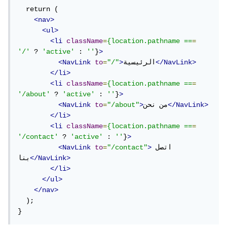
  return (

<nav>
<ul>
<li
className
=
{location.pathname
==
=
'/'
 ? 
'active'
 : 
''
}
>
</NavLink>
الرئيسية
>
"/"
=
to
<NavLink
</li>
<li
className
=
{location.pathname
==
=
'/about'
 ? 
'active'
 : 
''
}
>
</NavLink>
من نحن
>
"/about"
=
to
<NavLink
</li>
<li
className
=
{location.pathname
==
=
'/contact'
 ? 
'active'
 : 
''
}
>
اتصل 
>
"/contact"
=
to
<NavLink
</NavLink>
بنا
</li>
</ul>
</nav>
  );

}