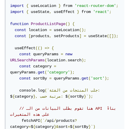
import
{
 useLocation 
}
 from 
'react-router-dom'
;
import
{
 useState
,
 useEffect 
}
 from 
'react'
;
function
ProductListPage
()
{
const
 location 
=
 useLocation
();
const
[
products
,
 setProducts
]
=
 useState
([]);
  useEffect
(()
=>
{
const
 queryParams 
=
new
URLSearchParams
(
location
.
search
);
const
 category 
=
queryParams
.
get
(
'category'
);
const
 sortBy 
=
 queryParams
.
get
(
'sort'
);
الفئة:
(`جلب
المنتجات
من
log
.
    console
}`);
sortBy
{
 $
حسب:
مرتبة
},
category
{
$
// هنا تقوم بطلب البيانات من الـ API بناءً 
على هذه المتغيرات
     fetchAPI
(`/
api
/
products
?
category
=
$
{
category
}&
sort
=
$
{
sortBy
}`)