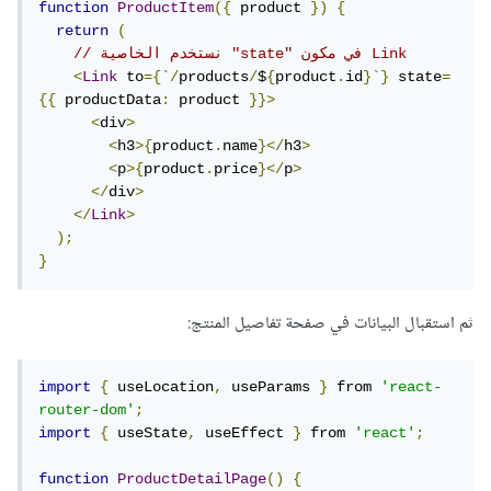
function
ProductItem
({
 product 
})
{
return
(
// نستخدم الخاصية "state" في مكون Link
<
Link
 to
={`/
products
/
$
{
product
.
id
}`}
 state
=
{{
 productData
:
 product 
}}>
<
div
>
<
h3
>{
product
.
name
}</
h3
>
<
p
>{
product
.
price
}</
p
>
</
div
>
</
Link
>
);
}
ثم استقبال البيانات في صفحة تفاصيل المنتج:
import
{
 useLocation
,
 useParams 
}
 from 
'react-
router-dom'
;
import
{
 useState
,
 useEffect 
}
 from 
'react'
;
function
ProductDetailPage
()
{