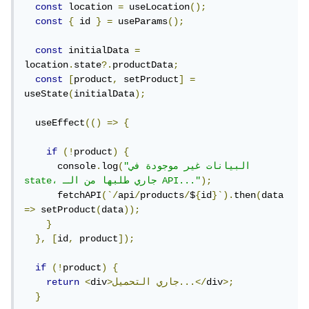
const
 location 
=
 useLocation
();
const
{
 id 
}
=
 useParams
();
const
 initialData 
=
location
.
state
?.
productData
;
const
[
product
,
 setProduct
]
=
useState
(
initialData
);
  useEffect
(()
=>
{
if
(!
product
)
{
"البيانات غير موجودة في 
(
log
.
      console
);
state، جاري طلبها من الـ API..."
      fetchAPI
(`/
api
/
products
/
$
{
id
}`).
then
(
data 
=>
 setProduct
(
data
));
}
},
[
id
,
 product
]);
if
(!
product
)
{
>;
div
التحميل...</
>جاري
div
<
return
}