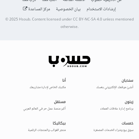
عن أكاديمية حسوب
الأسئلة الشائعة
اكتب معنا
درّب معنا
إرشادات الاستخدام
بيان الخصوصية
مركز المساعدة
© 2025
Hsoub
.
Content licensed under
CC BY-NC-SA 4.0
unless mentioned
otherwise.