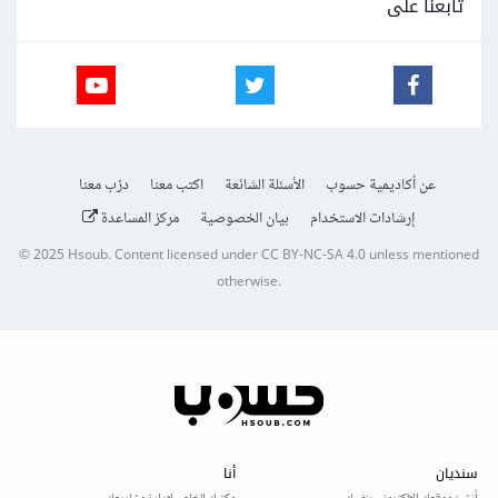
تابعنا على
عن أكاديمية حسوب
الأسئلة الشائعة
اكتب معنا
درّب معنا
إرشادات الاستخدام
بيان الخصوصية
مركز المساعدة
© 2025
Hsoub
.
Content licensed under
CC BY-NC-SA 4.0
unless mentioned
otherwise.