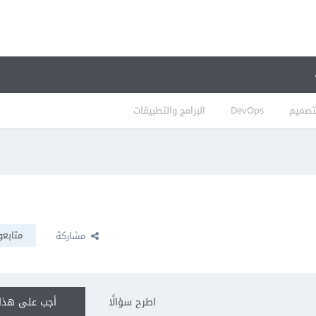
تصميم
DevOps
البرامج والتطبيقات
متابعو
مشاركة
اطرح سؤالًا
أجب على هذا 