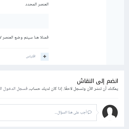
العنصر المحدد
فمثلا هنا سيتم وضع العنصر div بداخل العنصر container ليكون إبن له.
اقتباس
انضم إلى النقاش
يمكنك أن تنشر الآن وتسجل لاحقًا. إذا كان لديك حساب،
فسجل الدخول ال
أجب على هذا السؤال...