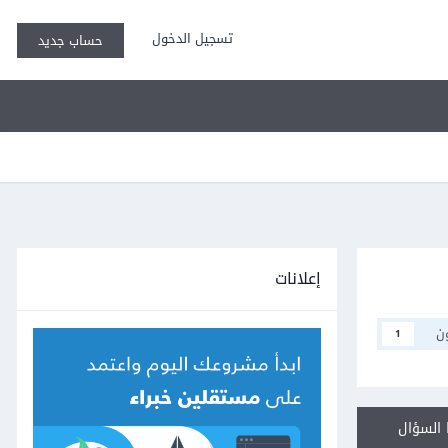
تسجيل الدخول
حساب جديد
إعلانات
ن
1
السؤال