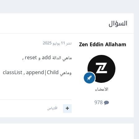
السؤال
Zen Eddin Allaham
نشر
11 يوليو 2025
ماهي الدالة add و reset ,
وماهي classList , append|Child
الأعضاء
978
اقتباس