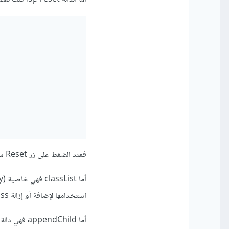
فعند الضغط على زر Reset سيتم مسح البيانات وإعادة النموذج كما كان.
استخدامها لإضافة أو إزالة class معين للعنصر.