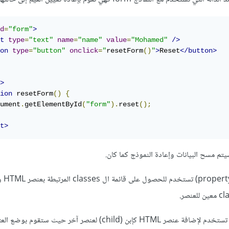
d
=
"form"
>
t
type
=
"text"
name
=
"name"
value
=
"Mohamed"
/>
on
type
=
"button"
onclick
=
"
resetForm
()
"
>
Reset
</button>
>
ion
 resetForm
()
{
ument
.
getElementById
(
"form"
).
reset
();
t>
أما classList 
أما appendChild فهي دالة تستخدم لإضافة عنصر HTML كإبن (child) لعنصر آخر حيث 