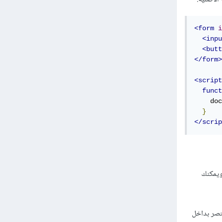
<form
i
<inpu
<butt
</form>
<script
funct
    doc
}
</scrip
فهي خاصية (property) تستخدم للحصول على قائمة ال classes المرتبطة بعنصر HTML ويمكنك
ستقوم بوضع العتصر بداخل