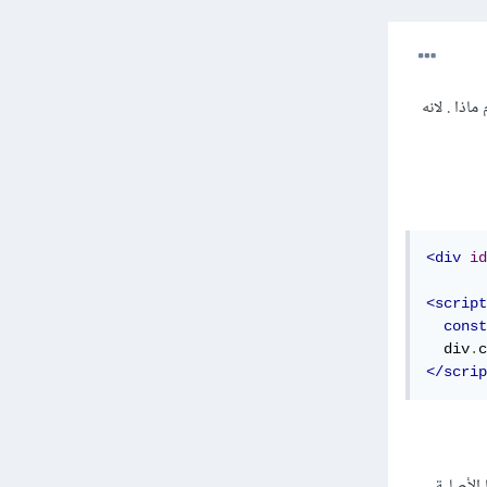
ذا . لانه
<div
id
<script
const
  div
.
c
</scrip