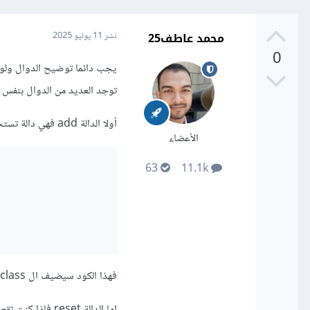
محمد عاطف25
نشر
11 يوليو 2025
0
يجب دائما توضيح الدوال ولو ب
توجد العديد من الدوال بنفس ا
أولا الدالة add فهي دالة تستخدم مع classList لإضافة class إلى عنصر ال HTMLالمحدد هكذا
الأعضاء
63
11.1k
فهذا الكود سيضيف ال class الذي إسمه هو container إلى العنصر div.
اما الدالة reset فإذا كنت تقصد الدالة التي تستخدم مع النماذج form فهي تقوم بإعادة تعيين القيم إلى حالتها الأصلية.