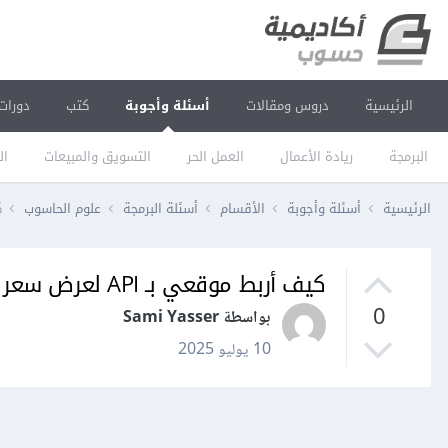
الرئيسية
دروس ومقالات
أسئلة وأجوبة
كتب
دورات
البرمجة
ريادة الأعمال
العمل الحر
التسويق والمبيعات
ال
الرئيسية
أسئلة وأجوبة
الأقسام
أسئلة البرمجة
علوم الحاسوب
ك
كيف أربط موقعي بـ API لعرض سعر العملات؟
0
بواسطة Sami Yasser
10 يوليو 2025