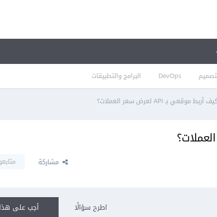
تصميم
DevOps
البرامج والتطبيقات
يف أربط موقعي بـ API لعرض سعر العملات؟
متابعو
مشاركة
اطرح سؤالًا
أجب على هذا 