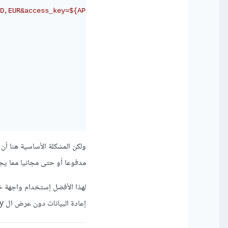
D,EUR&access_key=${API_KEY}`)
مدفوعا أو حتى مجانيا مما ي
إعادة البيانات دون عرض ال api key في الواجهة.