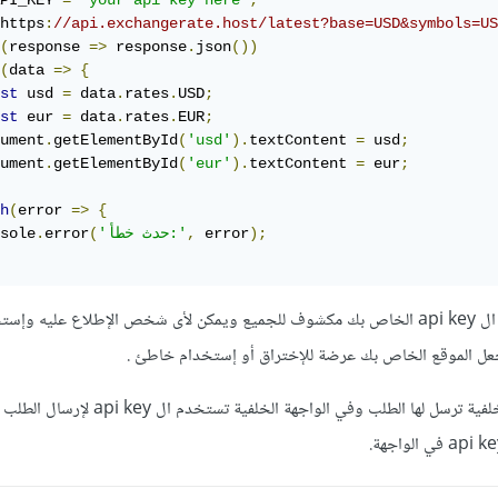
PI_KEY 
=
'your api key here'
;
https
:
//api.exchangerate.host/latest?base=USD&symbols=US
(
response 
=>
 response
.
json
())
(
data 
=>
{
st
 usd 
=
 data
.
rates
.
USD
;
st
 eur 
=
 data
.
rates
.
EUR
;
ument
.
getElementById
(
'usd'
).
textContent 
=
 usd
;
ument
.
getElementById
(
'eur'
).
textContent 
=
 eur
;
h
(
error 
=>
{
);
 error
,
'حدث خطأ:'
(
error
.
sole
ولكن المشكلة الأساسية هنا أن ال api key الخاص بك مكشوف للجميع ويمكن لأى شخص الإطلاع عليه
جعل الموقع الخاص بك عرضة للإختراق أو إستخدام خاطئ .
لهذا الأفضل إستخدام واجهة خلفية ترسل لها الطلب وفي الواجهة الخلفية تست