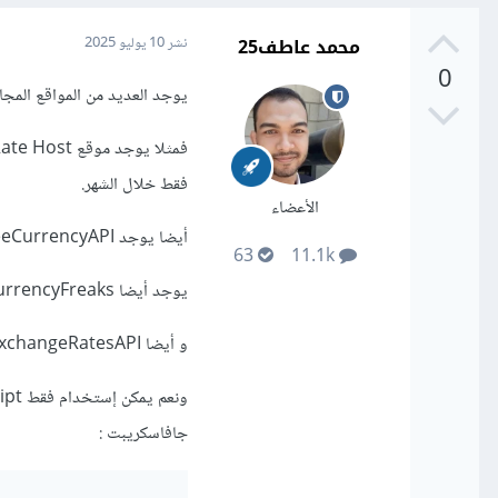
محمد عاطف25
نشر
10 يوليو 2025
0
يوجد العديد من المواقع المجان
فقط خلال الشهر.
الأعضاء
أيضا يوجد FreeCurrencyAPI وهو مجاني للاستخدام الأساسي ويتطلب تسجيل للحصول على مفتاح
63
11.1k
يوجد أيضا CurrencyFreaks وهو مجاني مع مفتاح
و أيضا ExchangeRatesAPI.
جافاسكريبت
: