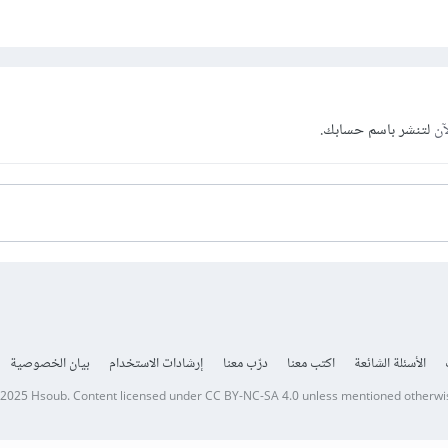
آن
لتنشر باسم حسابك.
الأسئلة الشائعة
اكتب معنا
درّب معنا
إرشادات الاستخدام
بيان الخصوصية
 2025
Hsoub
.
Content licensed under
CC BY-NC-SA 4.0
unless mentioned otherwi