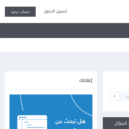
تسجيل الدخول
حساب جديد
إعلانات
ن
0
السؤال