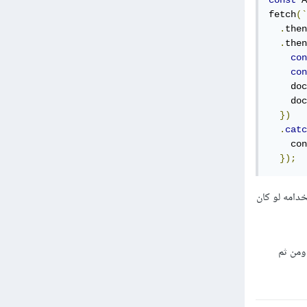
const
 A
fetch
(`
.
then
.
then
con
con
    doc
    doc
})
.
catc
    con
});
 وإستخدامه لو كان
خدم ال api key لإرسال الطلب ومن ثم