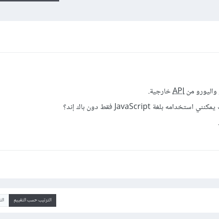
 واليورو من
API
خارجية.
ه بلغة JavaScript فقط دون باك إند؟
الترتيب حسب التقييم
ال