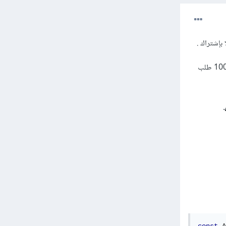
بإشتراك .
فمثلا يوجد موقع ExchangeRate Host وهو مجاني بالكامل ويدعم معظم العملات ولكن يوجد قيد وهو 100 طلب
.
f في