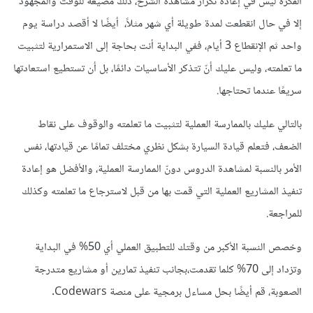
الفكرة ليس في إعادة تكرار مشاهدة الشرح، ذلك مضيعة للوقت والمجهود
إلا في حال انقطعت لمدة طويلة أي شهر مثلاً، أيضًا لا أقصد دراسة يوم
واحد ثم الإنقطاع 3 أيام، ففي البداية أنت بحاجة إلى الاستمرارية لتثبيت
ما تعلمته، وليس عليك أنّ تتذكر الأساسيات دائمًا، بل أن تستطيع استعادتها
سريعًا عندما تحتاجها.
بالتالي عليك بالممارسة العملية لتثبيت ما تعلمته والوقوف على نقاط
الضعف، فتعلم قيادة السيارة بشكل نظري مختلف تمامًا عن قيادتها، نفس
الأمر بالنسبة لمشاهدة الدروس دونّ الممارسة العملية، والأفضل هو إعادة
تنفيذ المشاريع العملية التي قمت بها من قبل لاسترجاع ما تعلمته وكذلك
للمراجعة.
وخصص النسبة الأكبر من وقتك للتطبيق العملي أي 50% في البداية
وتزداد إلى 70% كلما تقدمت،بجانب تنفيذ تمارين أو مشاريع متدرجة
الصعوبة، قم أيضًا بحل مساءل برمجية على منصة Codewars.