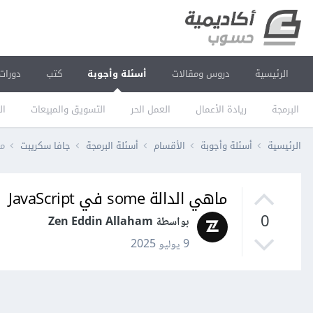
الرئيسية
دروس ومقالات
أسئلة وأجوبة
كتب
دورات
البرمجة
ريادة الأعمال
العمل الحر
التسويق والمبيعات
ال
الرئيسية
أسئلة وأجوبة
الأقسام
أسئلة البرمجة
جافا سكريبت
ماه
ماهي الدالة some في JavaScript
0
بواسطة Zen Eddin Allaham
9 يوليو 2025