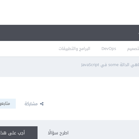
تصميم
DevOps
البرامج والتطبيقات
ي الدالة some في JavaScript
متابعو
مشاركة
اطرح سؤالًا
أجب على هذا 