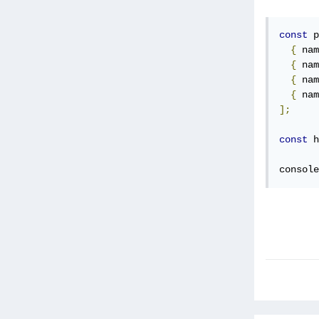
const
 p
{
 nam
{
 nam
{
 nam
{
 nam
];
const
 h
console