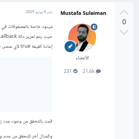
Mustafa Suleiman
نشر
9 يوليو 2025
0
ميثود خاصة بالمصفوفات في ج
إعادة القيمة true لأي عنصر، فدالة some() تتوقف عن العمل فورًا وتُعيد true.
الأعضاء
231
21.6k
قمت بالتحقق من وجود عدد زوجي في ا
وكمثال آخر للتحقق من عدم و