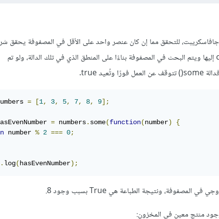
افاسكريبت، للتحقق مما إن كان عنصر واحد على الأقل في المصفوفة يحقق شر
حيث يتم تمرير دالة callback إليها ويتم البحث في المصفوفة بناءًا على المنطق الذي في تلك الدالة، ولو تم
umbers 
=
[
1
,
3
,
5
,
7
,
8
,
9
];
asEvenNumber 
=
 numbers
.
some
(
function
(
number
)
{
n
 number 
%
2
===
0
;
.
log
(
hasEvenNumber
);
لمصفوفة، ونتيجة الطباعة هي True بسبب وجود 8.
جود منتج معين في المخزون: