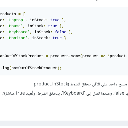
roducts 
=
[
e
:
'Laptop'
,
 inStock
:
true
},
e
:
'Mouse'
,
 inStock
:
true
},
e
:
'Keyboard'
,
 inStock
:
false
},
e
:
'Monitor'
,
 inStock
:
true
}
asOutOfStockProduct 
=
 products
.
some
(
product 
=>
!
product
.
.
log
(
hasOutOfStockProduct
);
فهنا الدالة some() تبحث عن منتج واحد على الأقل يحقق الشرط !product.inStock