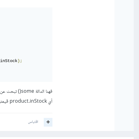
inStock
);
أي product.inStock قيمتها false، وعندما تصل إلى 'Keyboard'، يتحقق الشرط، وتُعيد true مباشرًة.
اقتباس