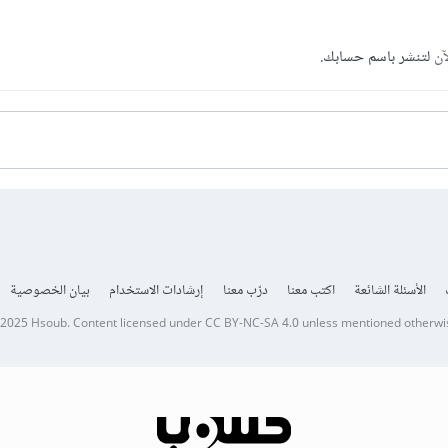
آن
لتنشر باسم حسابك.
الأسئلة الشائعة
اكتب معنا
درّب معنا
إرشادات الاستخدام
بيان الخصوصية
 2025
Hsoub
.
Content licensed under
CC BY-NC-SA 4.0
unless mentioned otherwi