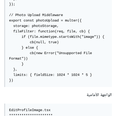
});

// Photo Upload Middleware

export const photoUpload = multer({

  storage: photoStorage,

  fileFilter: function(req, file, cb) {

      if (file.mimetype.startsWith("image")) {

          cb(null, true)

      } else {

          cb(new Error("Unsupported File 
Format"))

      }

  },

  limits: { fieldSize: 1024 * 1024 * 5 }

})
الواجهة الأمامية
EditProfileImage.tsx 

*********************
