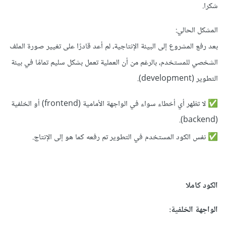
شكرا.
Jul 9 08:17:22 AM
المشكل الحالي:
code: 'ERR_MODULE_NOT_FOUND',
بعد رفع المشروع إلى البيئة الإنتاجية، لم أعد قادرًا على تغيير صورة الملف
الشخصي للمستخدم، بالرغم من أن العملية تعمل بشكل سليم تمامًا في بيئة
Jul 9 08:17:22 AM
التطوير (development).
url:
لا تظهر أي أخطاء سواء في الواجهة الأمامية (frontend) أو الخلفية
✅
'file:///opt/render/project/src/backend/dist/ro
(backend).
utes/userRoute'
نفس الكود المستخدم في التطوير تم رفعه كما هو إلى الإنتاج.
✅
Jul 9 08:17:22 AM
}
الكود كاملا
Jul 9 08:17:22 AM
الواجهة الخلفية:
Jul 9 08:17:22 AM