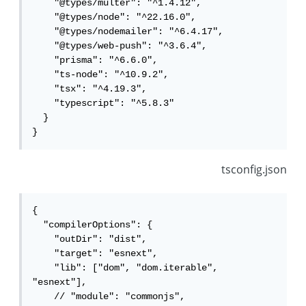
    "@types/multer": "^1.4.12",

    "@types/node": "^22.16.0",

    "@types/nodemailer": "^6.4.17",

    "@types/web-push": "^3.6.4",

    "prisma": "^6.6.0",

    "ts-node": "^10.9.2",

    "tsx": "^4.19.3",

    "typescript": "^5.8.3"

  }

}
tsconfig.json
{

  "compilerOptions": {

    "outDir": "dist",

    "target": "esnext",

    "lib": ["dom", "dom.iterable", 
"esnext"],

    // "module": "commonjs",
