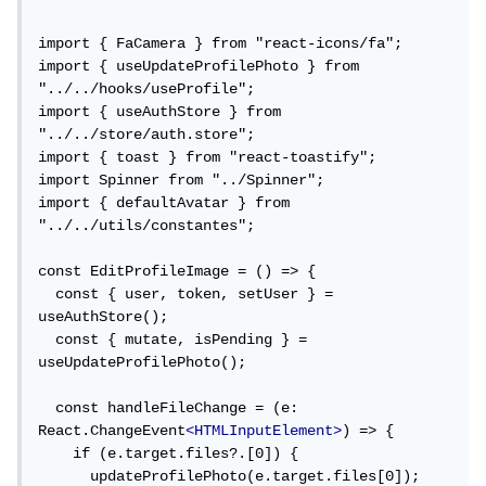
import { FaCamera } from "react-icons/fa";

import { useUpdateProfilePhoto } from 
"../../hooks/useProfile";

import { useAuthStore } from 
"../../store/auth.store";

import { toast } from "react-toastify";

import Spinner from "../Spinner";

import { defaultAvatar } from 
"../../utils/constantes";

const EditProfileImage = () => {

  const { user, token, setUser } = 
useAuthStore();

  const { mutate, isPending } = 
useUpdateProfilePhoto();

  const handleFileChange = (e: 
React.ChangeEvent
<HTMLInputElement>
) => {

    if (e.target.files?.[0]) {

      updateProfilePhoto(e.target.files[0]);
