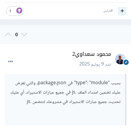
(node:internal/modules/esm/loader:704:25)
اقتباس
1
Jul 9 08:17:22 AM
at ModuleLoader.resolve
0
(node:internal/modules/esm/loader:687:38)
محمود سعداوي2
Jul 9 08:17:22 AM
نشر
9 يوليو 2025
at ModuleLoader.getModuleJobForImport
(node:internal/modules/esm/loader:305:38)
بسبب "type": "module" في package.json، والتي تفرض
عليك تضمين امتداد الملف .js في جميع عبارات الاستيراد، أي عليك
Jul 9 08:17:22 AM
تحديث جميع عبارات الاستيراد في مشروعك لتتضمن .js
at ModuleJob._link
(node:internal/modules/esm/module_job:137:4
9) {