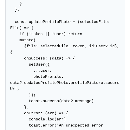
    }

  };

  const updateProfilePhoto = (selectedFile: 
File) => {

    if (!token || !user) return

    mutate(

      {file: selectedFile, token, id:user?.id}, 
{

      onSuccess: (data) => {

        setUser({

          ...user,

          photoProfile: 
data?.updatedProfilePhoto.profilePicture.secure
Url,

        });

        toast.success(data?.message)

      },

      onError: (err) => {

        console.log(err)

        toast.error('An unexpected error 