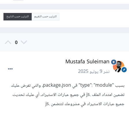
Jul 9 08:17:22 AM
at moduleResolve
الترتيب حسب التقييم
الترتيب حسب التاريخ
(node:internal/modules/esm/resolve:860:10)
Jul 9 08:17:22 AM
0
at defaultResolve
Mustafa Suleiman
(node:internal/modules/esm/resolve:984:11)
نشر
9 يوليو 2025
Jul 9 08:17:22 AM
بسبب "type": "module" في package.json، والتي تفرض عليك
at ModuleLoader.defaultResolve
تضمين امتداد الملف .js في جميع عبارات الاستيراد، أي عليك تحديث
(node:internal/modules/esm/loader:780:12)
جميع عبارات الاستيراد في مشروعك لتتضمن .js
Jul 9 08:17:22 AM
at #cachedDefaultResolve