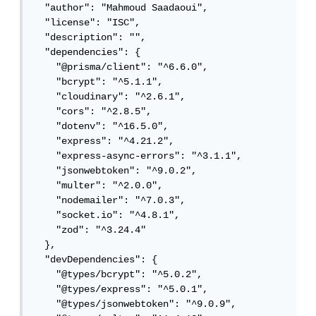
  "author": "Mahmoud Saadaoui",

  "license": "ISC",

  "description": "",

  "dependencies": {

    "@prisma/client": "^6.6.0",

    "bcrypt": "^5.1.1",

    "cloudinary": "^2.6.1",

    "cors": "^2.8.5",

    "dotenv": "^16.5.0",

    "express": "^4.21.2",

    "express-async-errors": "^3.1.1",

    "jsonwebtoken": "^9.0.2",

    "multer": "^2.0.0",

    "nodemailer": "^7.0.3",

    "socket.io": "^4.8.1",

    "zod": "^3.24.4"

  },

  "devDependencies": {

    "@types/bcrypt": "^5.0.2",

    "@types/express": "^5.0.1",

    "@types/jsonwebtoken": "^9.0.9",
