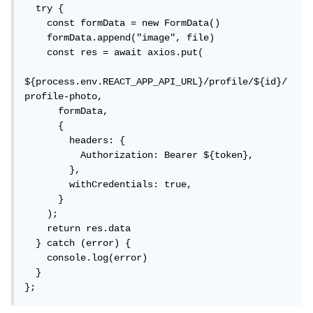
  try {

    const formData = new FormData()

    formData.append("image", file)

    const res = await axios.put(

${process.env.REACT_APP_API_URL}/profile/${id}/
profile-photo,

      formData,

      {

        headers: {

          Authorization: Bearer ${token},

        },

        withCredentials: true,

      }

    );

    return res.data

  } catch (error) {

    console.log(error)

  }

};