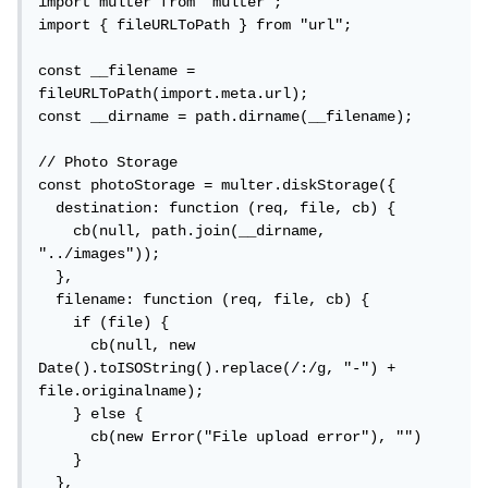
import multer from "multer";

import { fileURLToPath } from "url";

const __filename = 
fileURLToPath(import.meta.url);

const __dirname = path.dirname(__filename);

// Photo Storage

const photoStorage = multer.diskStorage({

  destination: function (req, file, cb) {

    cb(null, path.join(__dirname, 
"../images"));

  },

  filename: function (req, file, cb) {

    if (file) {

      cb(null, new 
Date().toISOString().replace(/:/g, "-") + 
file.originalname);

    } else {

      cb(new Error("File upload error"), "")

    }

  },
