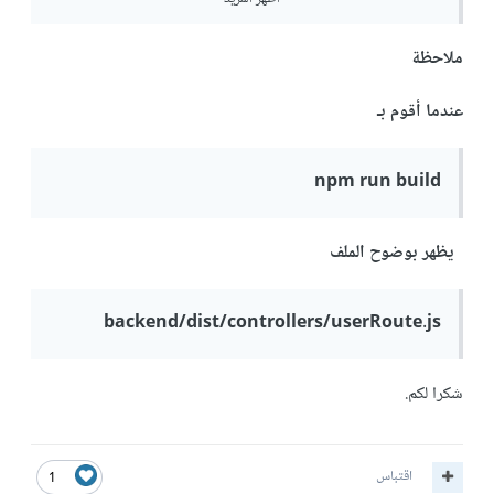
^
Jul 9 08:17:22 AM
ملاحظة
Jul 9 08:17:22 AM
عندما أقوم بـ
Error [ERR_MODULE_NOT_FOUND]: Cannot find
npm run build
module
'/opt/render/project/src/backend/dist/routes/
يظهر بوضوح الملف
userRoute' imported from
/opt/render/project/src/backend/dist/index.js
backend/dist/controllers/userRoute.js
Jul 9 08:17:22 AM
شكرا لكم.
at finalizeResolution
(node:internal/modules/esm/resolve:275:11)
اقتباس
1