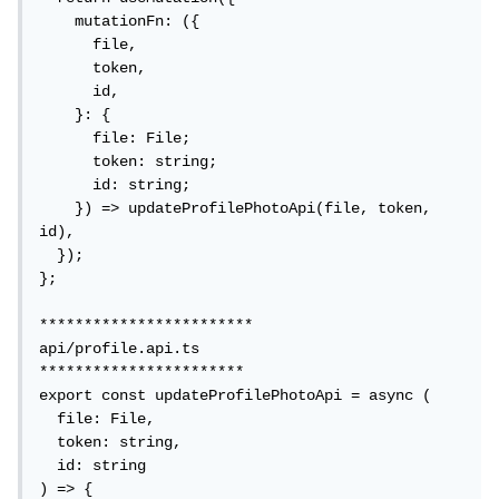
    mutationFn: ({

      file,

      token,

      id,

    }: {

      file: File;

      token: string;

      id: string;

    }) => updateProfilePhotoApi(file, token, 
id),

  });

}; 

************************

api/profile.api.ts 

***********************

export const updateProfilePhotoApi = async (

  file: File,

  token: string,

  id: string

) => {
