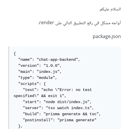
السلام عليكم.
أواجه مشكل في رفع التطبيق التالي على render.
package.json
{

  "name": "chat-app-backend",

  "version": "1.0.0",

  "main": "index.js",

  "type": "module",

  "scripts": {

    "test": "echo \"Error: no test 
specified\" && exit 1",

    "start": "node dist/index.js",

    "server": "tsx watch index.ts",

    "build": "prisma generate && tsc",

    "postinstall": "prisma generate"

  },
