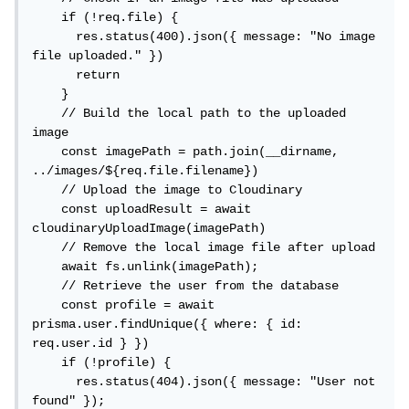
    if (!req.file) {

      res.status(400).json({ message: "No image 
file uploaded." })

      return

    } 

    // Build the local path to the uploaded 
image

    const imagePath = path.join(__dirname, 
../images/${req.file.filename})

    // Upload the image to Cloudinary

    const uploadResult = await 
cloudinaryUploadImage(imagePath)

    // Remove the local image file after upload

    await fs.unlink(imagePath);

    // Retrieve the user from the database

    const profile = await 
prisma.user.findUnique({ where: { id: 
req.user.id } }) 

    if (!profile) {

      res.status(404).json({ message: "User not 
found" });
