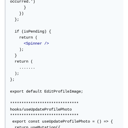
occurred.')

      }

    })

  };

  if (isPending) {

    return (

<Spinner
/>
    );

  }

  return (

    .......

  );

};

export default EditProfileImage;

******************************

hooks/useUpdateProfilePhoto 

******************************

 export const useUpdateProfilePhoto = () => {

  return useMutation({
