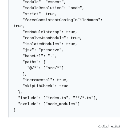
    "module": "esnext",

    "moduleResolution": "node",

    "strict": true,

    "forceConsistentCasingInFileNames": 
true,

    "esModuleInterop": true,

    "resolveJsonModule": true,

    "isolatedModules": true,

    "jsx": "preserve",

    "baseUrl": ".",

    "paths": {

      "@/*": ["src/*"]

    },

    "incremental": true,

    "skipLibCheck": true

  },

  "include": ["index.ts", "**/*.ts"],

  "exclude": ["node_modules"]

}
تنظيم الملفات