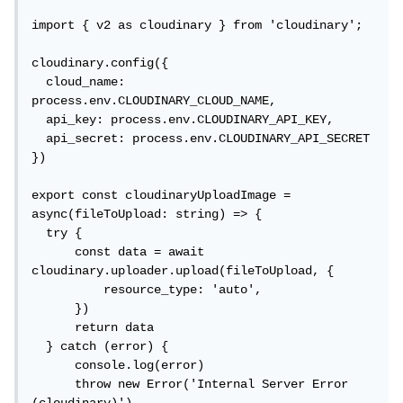
import { v2 as cloudinary } from 'cloudinary';

cloudinary.config({

  cloud_name: 
process.env.CLOUDINARY_CLOUD_NAME,

  api_key: process.env.CLOUDINARY_API_KEY,

  api_secret: process.env.CLOUDINARY_API_SECRET

})

export const cloudinaryUploadImage = 
async(fileToUpload: string) => {

  try {

      const data = await 
cloudinary.uploader.upload(fileToUpload, {

          resource_type: 'auto',   

      })

      return data

  } catch (error) {

      console.log(error)

      throw new Error('Internal Server Error 