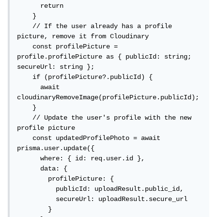
      return

    }

    // If the user already has a profile 
picture, remove it from Cloudinary

    const profilePicture = 
profile.profilePicture as { publicId: string; 
secureUrl: string };

    if (profilePicture?.publicId) {

      await 
cloudinaryRemoveImage(profilePicture.publicId);

    }

    // Update the user's profile with the new 
profile picture

    const updatedProfilePhoto = await 
prisma.user.update({

      where: { id: req.user.id },

      data: {

        profilePicture: {

          publicId: uploadResult.public_id,

          secureUrl: uploadResult.secure_url

        }
