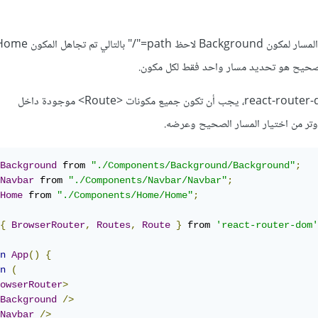
وأيضًا في الإصدار 6 من react-router-dom، يجب أن تكون جميع مكونات <Route> موجودة داخل
Background
 from 
"./Components/Background/Background"
;
Navbar
 from 
"./Components/Navbar/Navbar"
;
Home
 from 
"./Components/Home/Home"
;
{
BrowserRouter
,
Routes
,
Route
}
 from 
'react-router-dom'
n
App
()
{
n
(
owserRouter
>
Background
/>
Navbar
/>