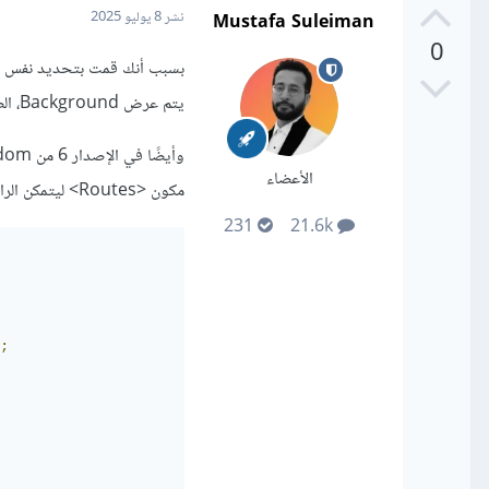
Mustafa Suleiman
نشر
8 يوليو 2025
0
يتم عرض Background، الصحيح هو تحديد مسار واحد فقط لكل مكون.
الأعضاء
مكون <Routes> ليتمكن الراوتر من اختيار المسار الصحيح وعرضه.
231
21.6k
;