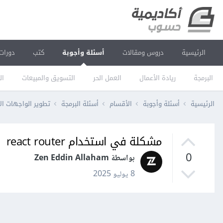
الرئيسية
دروس ومقالات
أسئلة وأجوبة
كتب
دورات
البرمجة
ريادة الأعمال
العمل الحر
التسويق والمبيعات
ال
الرئيسية
أسئلة وأجوبة
الأقسام
أسئلة البرمجة
تطوير الواجهات ال
مشكلة في استخدام react router
0
بواسطة Zen Eddin Allaham
8 يوليو 2025