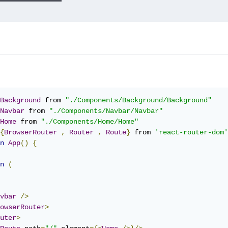
Background
 from 
"./Components/Background/Background"
Navbar
 from 
"./Components/Navbar/Navbar"
Home
 from 
"./Components/Home/Home"
{
BrowserRouter
,
Router
,
Route
}
 from 
'react-router-dom'
n
App
()
{
n
(
vbar
/>
owserRouter
>
uter
>