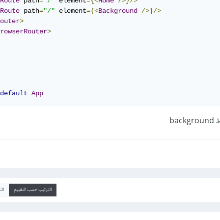
Route
 path
=
"/"
 element
={<
Home
/>}/>
Route
 path
=
"/"
 element
={<
Background
/>}/>
outer
>
rowserRouter
>
default
App
ba
الترتيب حسب التقييم
ال