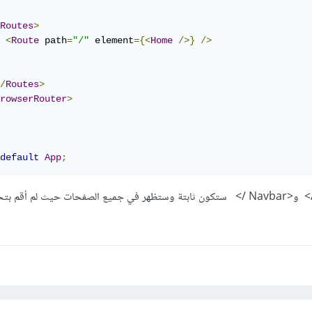
Routes
>
<
Route
 path
=
"/"
 element
={<
Home
/>}
/>
/
Routes
>
rowserRouter
>
default
App
;
والمكونات <Background /> و<Navbar /> ستكون ثابتة وستظهر في جميع الصفحات حيث لم أق