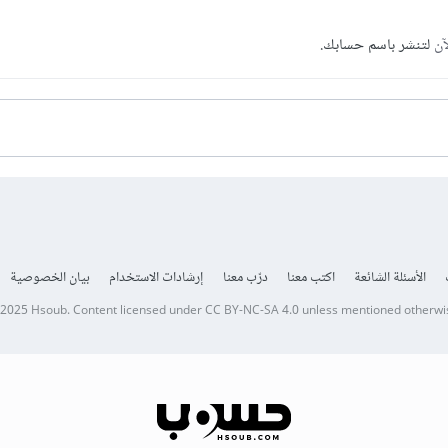
آن
لتنشر باسم حسابك.
الأسئلة الشائعة
اكتب معنا
درّب معنا
إرشادات الاستخدام
بيان الخصوصية
 2025
Hsoub
.
Content licensed under
CC BY-NC-SA 4.0
unless mentioned otherwi