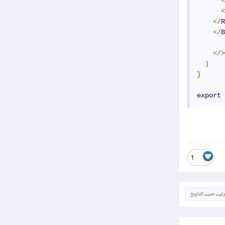
<
<
</
R
</
B
</>
)
}
export
1
ترتيب حسب التاريخ