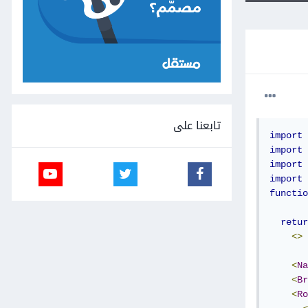
تابعنا على
import
import
import
import
functio
retur
<>
<
Na
<
Br
<
Ro