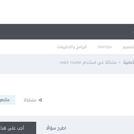
تصميم
DevOps
البرامج والتطبيقات
أمامية
مشكلة في استخدام react router
متابعو
مشاركة
اطرح سؤالًا
أجب على هذا 