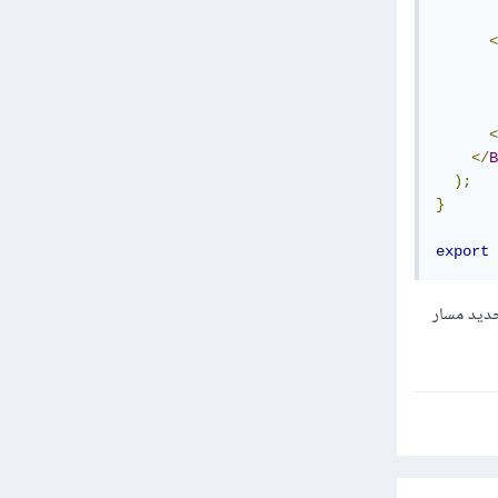
<
<
</
B
);
}
export
م بتحديد مسار