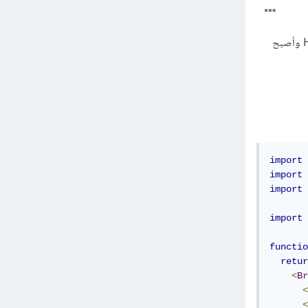
بسبب أنك قمت بتحديد نفس المسار لمكون Background لاحظ path="/" بالتالي تم تجاهل المكون Home وأصبح
import
import
import
import
functio
retur
<
Br
<
<