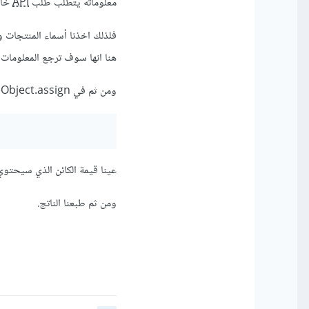
معلوماته يتطلب طلب
API
خاص
فلذلك اخذنا أسماء المنتجات وعملنا عليها mapping مما اخذنا اسم كل م
هنا انها سوف ترجع المعلومات ل
ومن ثم في Object.assign() دمجنا كل الكائنات المحتوية على المعلومات المرادة في كائن واحد ومن ثم:
عينا قيمة الكائن الذي سيحتوي 
ومن ثم طبعنا الناتج.