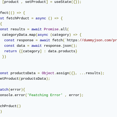
[
product 
,
 setProduct
]
=
 useState
({});
fect
(()
=>
{
st
 fetchPrduct 
=
async
()
=>
{
{
onst
 results 
=
await
Promise
.
all
(
 categoryData
.
map
(
async
(
category
)
=>
{
const
 response 
=
await
 fetch
(`
https
:
//dummyjson.com/pr
const
 data 
=
await
 response
.
json
();
return
{[
category
]
:
 data
.
products
}
})
onst
 productsData 
=
Object
.
assign
({},
...
results
);
etProduct
(
productsData
);
atch
(
error
){
onsole
.
error
(
'Featching Error'
,
 error
);
chPrduct
()
)