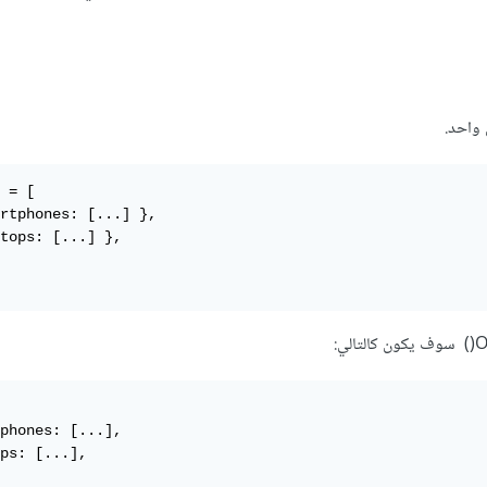
 واحد.
 = [

rtphones: [...] },

tops: [...] },

phones: [...],

ps: [...],
