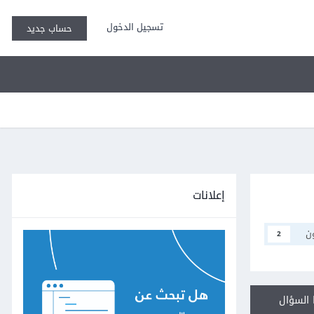
تسجيل الدخول
حساب جديد
إعلانات
ن
2
السؤال