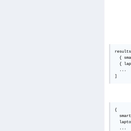
results
  { sma
  { lap
  ...

]
{

  smart
  lapto
  ...
