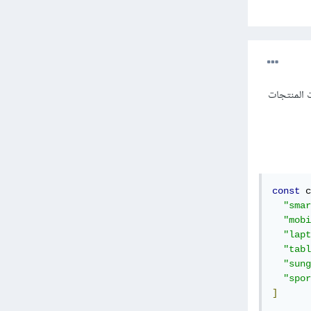
يانات المنتجات
const
 c
"smar
"mobi
"lapt
"tabl
"sung
"spor
]