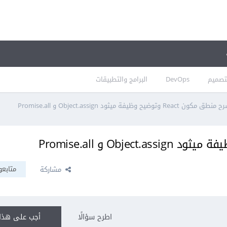
تصميم
DevOps
البرامج والتطبيقات
نطق مكون React وتوضيح وظيفة ميثود Object.assign و Promise.all
متابعو
مشاركة
اطرح سؤالًا
أجب على هذا 