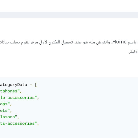
ذلك مكون في مشروع React باسم Home، والغرض منه هو عند تحميل المكون لأول مرة، يقوم بجلب ب
لفة.
ategoryData 
=
[
tphones"
,
le-accessories"
,
ops"
,
ets"
,
lasses"
,
ts-accessories"
,