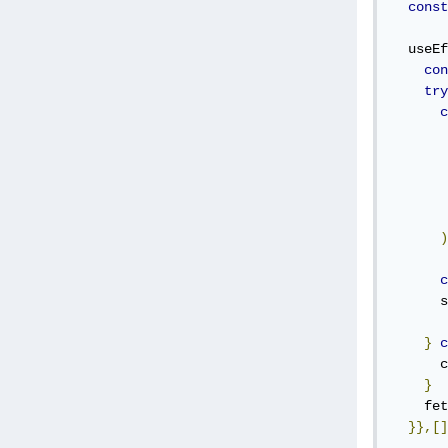
const
  useEf
con
try
c
       
)
c
      s
}
c
      c
}
    fet
}},[]