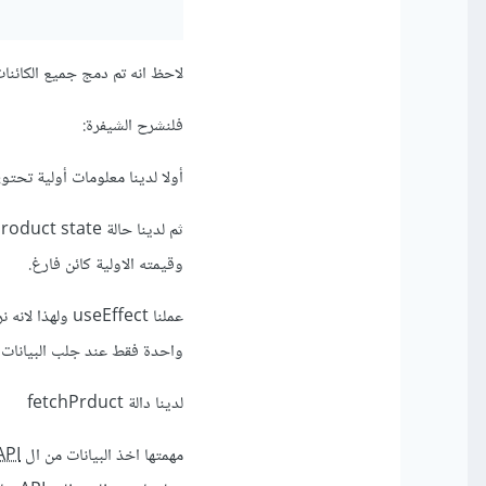
لاحظ انه تم دمج جميع الكائنات
فلنشرح الشيفرة:
أولا لدينا معلومات أولية تحتوي على المع
ثم لدينا حالة product state وهو الكائن التي سيحتوي على البيانات التي سوف نأخذها من الواجهة البرمجية
وقيمته الاولية كائن فارغ.
عملنا eEffect
واحدة فقط عند جلب البيانات وهكذا ن
لدينا دالة fetchPrduct
مهمتها اخذ البيانات من ال
API