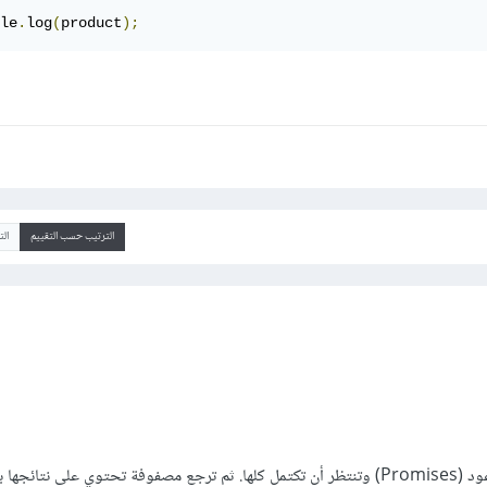
le
.
log
(
product
);
الترتيب حسب التقييم
ال
هي دالة تأخذ مصفوفة من الوعود (Promises) وتنتظر أن تكتمل كلها. ثم ترجع مصفوفة تحتوي على نتائج