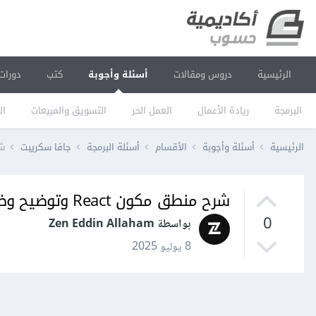
الرئيسية
دروس ومقالات
أسئلة وأجوبة
كتب
دورات
البرمجة
ريادة الأعمال
العمل الحر
التسويق والمبيعات
ال
الرئيسية
أسئلة وأجوبة
الأقسام
أسئلة البرمجة
جافا سكريبت
شرح م
شرح منطق مكون React وتوضيح وظيفة ميثود Object.assign و Promise.all
0
بواسطة Zen Eddin Allaham
8 يوليو 2025