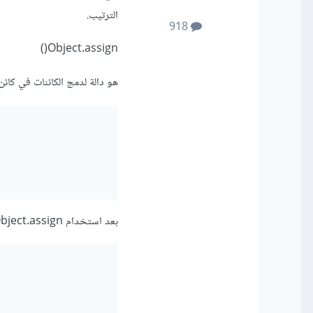
الترتيب.
918
Object.assign()
هو دالة لدمج الكائنات في كائن
بعد استخدام Object.assign() سوف يكون كالتالي: