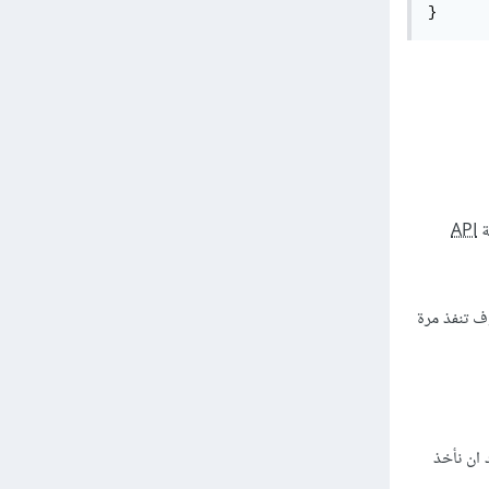
}
API
سوف تنفذ مرة
ج نريد ان نأخذ