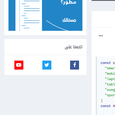
تابعنا على
const
 c
"smar
"mobi
"lapt
"tabl
"sung
"spor
]
const
H