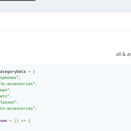
ategoryData 
=
[
tphones"
,
le-accessories"
,
ops"
,
ets"
,
lasses"
,
ts-accessories"
,
ome
=
()
=>
{