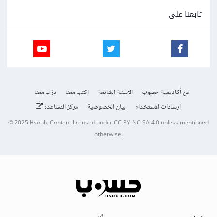
تابعنا على
عن أكاديمية حسوب
الأسئلة الشائعة
اكتب معنا
درّب معنا
إرشادات الاستخدام
بيان الخصوصية
مركز المساعدة
© 2025
Hsoub
.
Content licensed under
CC BY-NC-SA 4.0
unless mentioned
otherwise.