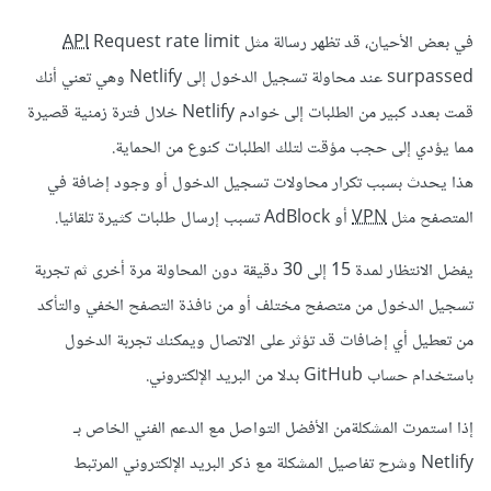
في بعض الأحيان، قد تظهر رسالة مثل
Request rate limit
API
surpassed عند محاولة تسجيل الدخول إلى Netlify وهي تعني أنك
قمت بعدد كبير من الطلبات إلى خوادم Netlify خلال فترة زمنية قصيرة
مما يؤدي إلى حجب مؤقت لتلك الطلبات كنوع من الحماية.
هذا يحدث بسبب تكرار محاولات تسجيل الدخول أو وجود إضافة في
المتصفح مثل
VPN
أو AdBlock تسبب إرسال طلبات كثيرة تلقائيا.
يفضل الانتظار لمدة 15 إلى 30 دقيقة دون المحاولة مرة أخرى ثم تجربة
تسجيل الدخول من متصفح مختلف أو من نافذة التصفح الخفي والتأكد
من تعطيل أي إضافات قد تؤثر على الاتصال ويمكنك تجربة الدخول
باستخدام حساب GitHub بدلا من البريد الإلكتروني.
إذا استمرت المشكلةمن الأفضل التواصل مع الدعم الفني الخاص بـ
Netlify وشرح تفاصيل المشكلة مع ذكر البريد الإلكتروني المرتبط