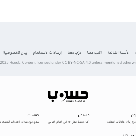
الأسئلة الشائعة
اكتب معنا
درّب معنا
إرشادات الاستخدام
بيان الخصوصية
 2025
Hsoub
.
Content licensed under
CC BY-NC-SA 4.0
unless mentioned otherwi