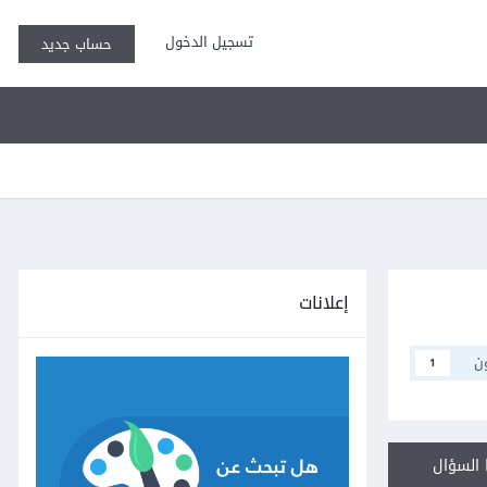
تسجيل الدخول
حساب جديد
إعلانات
ن
1
السؤال