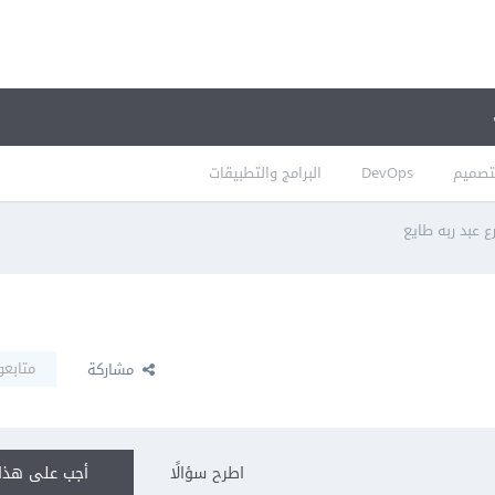
تصميم
DevOps
البرامج والتطبيقات
 عبد ربه طايع
متابعو
مشاركة
اطرح سؤالًا
أجب على هذا 