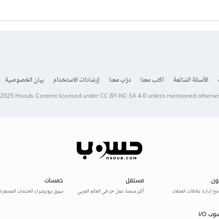
الأسئلة الشائعة
اكتب معنا
درّب معنا
إرشادات الاستخدام
بيان الخصوصية
 2025
Hsoub
.
Content licensed under
CC BY-NC-SA 4.0
unless mentioned otherwi