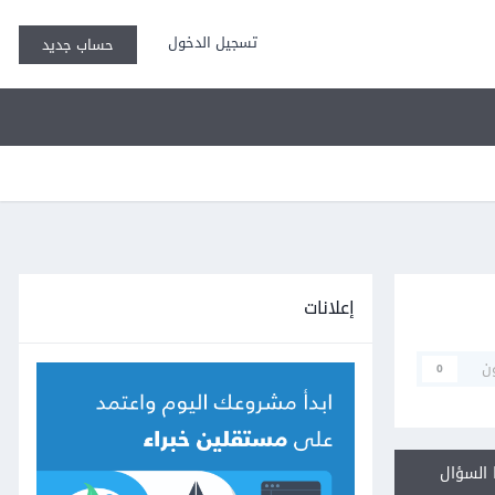
تسجيل الدخول
حساب جديد
إعلانات
ن
0
السؤال