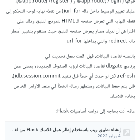
فوقها app.route('/login')@ و app.route('/register')@)،
عليك تغيير الوسيط داخل دالة url_for() من نقطة نهاية لوحة التحكم إلى
نقطة النهاية التي تعرض صفحة الـ HTML لنموذج التنبؤ، وذلك على
افتراض أن لديك مسار يعرض صفحة التنبؤ، حيث ستقوم بتغيير أسطر
دالة redirect والتي بداخلها url_for
بالنسبة لقاعدة البيانات، فهل قمت بعمل تحديث في
برنامج dbgate لقاعدة البيانات لرؤية الصفوف الجديدة؟ بمعنى عمل
refresh، لكن لو حدث أي خطأ قبل تنفيذ db.session.commit()،
فلن يتم حفظ البيانات، وستظهر رسالة الخطأ في منفذ الأوامر الخاص
بخادم فلاسك.
عامًة أنت بحاجة إلى دراسة أساسيات Flask: