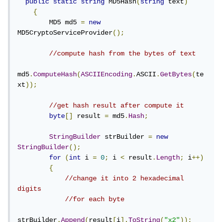
public
static
string
 MD5Hash
(
string
 text
)
{
        MD5 md5 
=
new
MD5CryptoServiceProvider
();
//compute hash from the bytes of text
md5
.
ComputeHash
(
ASCIIEncoding
.
ASCII
.
GetBytes
(
te
xt
));
//get hash result after compute it
byte
[]
 result 
=
 md5
.
Hash
;
StringBuilder
 strBuilder 
=
new
StringBuilder
();
for
(
int
 i 
=
0
;
 i 
<
 result
.
Length
;
 i
++)
{
//change it into 2 hexadecimal 
digits
//for each byte
strBuilder
.
Append
(
result
[
i
].
ToString
(
"x2"
));