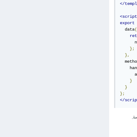
</templ
<script
export
  data
(
ret
      n
};
},
  metho
    han
      a
}
}
};
</scrip