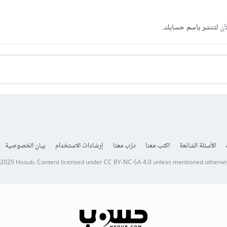
آن
لتنشر باسم حسابك.
الأسئلة الشائعة
اكتب معنا
درّب معنا
إرشادات الاستخدام
بيان الخصوصية
 2025
Hsoub
.
Content licensed under
CC BY-NC-SA 4.0
unless mentioned otherwi