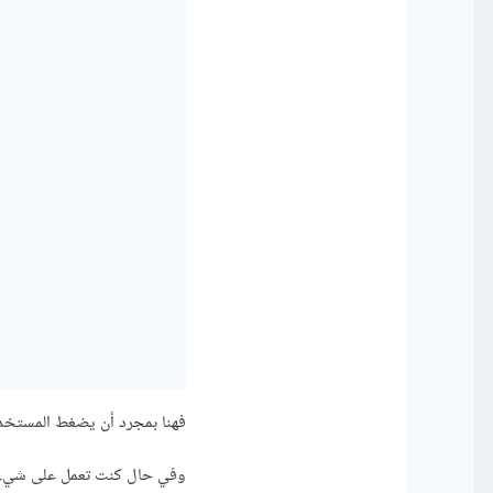
فهنا بمجرد أن يضغط المستخدم على زر "Send" سيتم تنفيذ دالة ndleSubmit
وفي حال كنت تعمل على شيء 