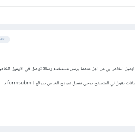
الكات
ات يقول لي المتصفح يرجى تفعيل نموذج الخاص بموقع formsubmit د