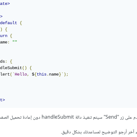
ate>
>
default
{
)
{
urn
{
ame
:
""
ds
:
{
dleSubmit
()
{
lert
(`
Hello
,
 $
{
this
.
name
}`);
t>
ha دون إعادة تحميل الصفحة.
آخر أرجو التوضيح لمساعدتك بشكل دقيق.