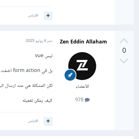
اقتباس
Zen Eddin Allaham
نشر
4 يوليو 2025
0
ليس vue
بل في form action اضفت ايميل الخاص بي من اجل عندما يرسل مستخدم رسالة توصل في الايميل الخاص بي
لكن المشكلة هي عند ارسال البيان
الأعضاء
978
كيف يمكن تفعيله
اقتباس