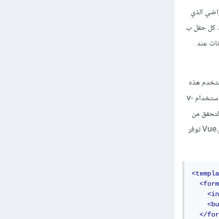
su وتفاديا السلوك الافتراضي الذي
خل هذا النموذج ويرتبط كل حقل ب
قسم methods للتعامل مع البيانات عند
 تحميل الصفحة. تُستخدم هذه
أو التحقق من صحة المدخلات. استخدام v-
التحقق من
المدخلات، أو إظهار رسائل خطأ، أو إرسال البيانات إلى الخادم باستخدام مكتبات مثل Axios. خلاصة القول، Vue.js توفر
<templa
<form
<in
<bu
</for