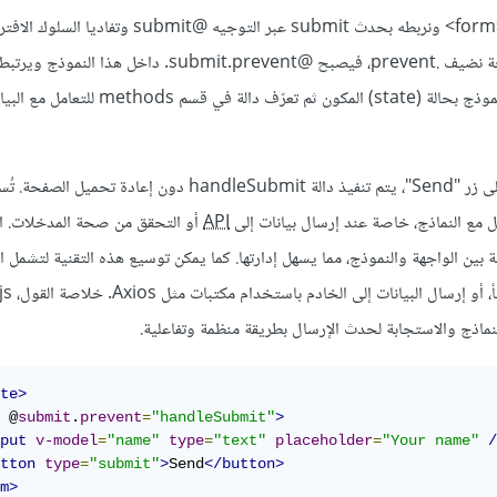
وللقيام بذلك نستخدم عنصر <form> ونربطه بحدث submit عبر التوجيه @bmit
يتمثل في إعادة تحميل الصفحة نضيف .prevent، فيصبح @submit.prevent. دا
v-model ليتم ربط بيانات النموذج بحالة (state) المكون ثم تعرّف دالة في 
بمجرد أن يضغط المستخدم على زر "Send"، يتم تنفيذ دالة handleSubmit دون إعادة
 مع النماذج، خاصة عند إرسال بيانات إلى
API
زامنة بين الواجهة والنموذج، مما يسهل إدارتها. كما يمكن توسيع هذه التقنية لتشمل 
نماذج والاستجابة لحدث الإرسال بطريقة منظمة وتفاعلية.
te>
 @
submit
.
prevent
=
"handleSubmit"
>
put
v-model
=
"name"
type
=
"text"
placeholder
=
"Your name"
/
tton
type
=
"submit"
>
Send
</button>
m>