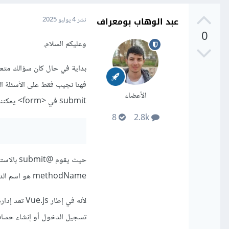
عبد الوهاب بومعراف
نشر
4 يوليو 2025
0
وعليكم السلام.
بداية في حال كان سؤالك متعل
الأعضاء
submit في <form> يمكننا استخدام التوجيه كالتالي:
8
2.8k
methodName هو اسم الدالة التي تنفّذ عند الإرسال لماذا ذلك؟
تسجيل الدخول أو إنشاء حساب