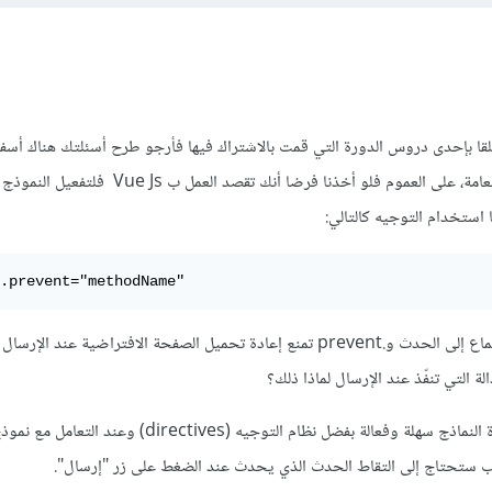
قا بإحدى دروس الدورة التي قمت بالاشتراك فيها فأرجو طرح أسئلتك هناك أسف
فهنا نجيب فقط على الأسئلة العامة، على العموم فلو أخذنا فرضا أنك تقصد 
.prevent="methodName"
حيث يقوم @submit بالاستماع إلى الحدث و.prevent تمنع إعادة تحميل الصفحة الافتراضية عند الإرس
لأنه في إطار Vue.js تعد إدارة النماذج سهلة وفعالة بفضل نظام التوجيه (directives) وعن
 ستحتاج إلى التقاط الحدث الذي يحدث عند الضغط على زر "إرسال".