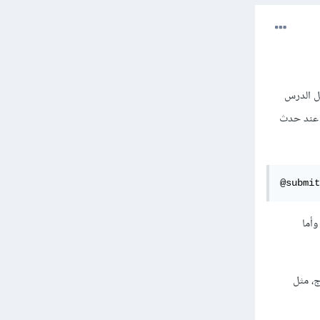
ل الدرس
العمل ب Vue Js فلتفعيل النموذج عند حدث
@submit
ال وأما
د التعامل مع نموذج، مثل