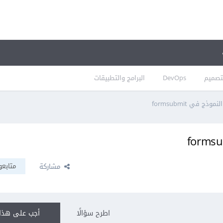
تصميم
DevOps
البرامج والتطبيقات
 في formsubmit
متابعو
مشاركة
اطرح سؤالًا
أجب على هذا 