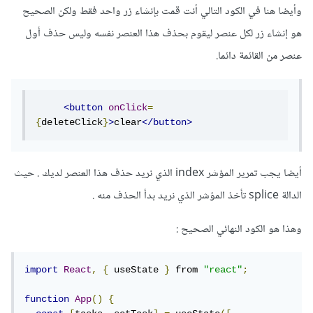
وأيضا هنا في الكود التالي أنت قمت بإنشاء زر واحد فقط ولكن الصحيح
هو إنشاء زر لكل عنصر ليقوم بحذف هذا العنصر نفسه وليس حذف أول
عنصر من القائمة دائما.
<
button
onClick
=
{
deleteClick
}
>
clear
</
button
>
أيضا يجب تمرير المؤشر index الذي نريد حذف هذا العنصر لديك . حيث
الدالة splice تأخذ المؤشر الذي نريد بدأ الحذف منه .
وهذا هو الكود النهائي الصحيح
:
import
React
,
{
 useState 
}
 from 
"react"
;
function
App
()
{