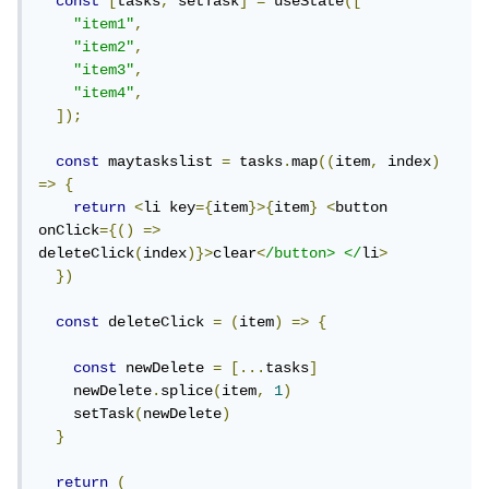
const
[
tasks
,
 setTask
]
=
 useState
([
"item1"
,
"item2"
,
"item3"
,
"item4"
,
]);
const
 maytaskslist 
=
 tasks
.
map
((
item
,
 index
)
=>
{
return
<
li key
={
item
}>{
item
}
<
button 
onClick
={()
=>
deleteClick
(
index
)}>
clear
<
/button> </
li
>
})
const
 deleteClick 
=
(
item
)
=>
{
const
 newDelete 
=
[...
tasks
]
    newDelete
.
splice
(
item
,
1
)
    setTask
(
newDelete
)
}
return
(