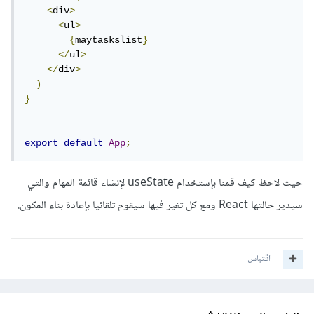
<
div
>
<
ul
>
{
maytaskslist
}
</
ul
>
</
div
>
)
}
export
default
App
;
حيث لاحظ كيف قمنا بإستخدام useState لإنشاء قائمة المهام والتي
سيدير حالتها React ومع كل تغير فيها سيقوم تلقائيا بإعادة بناء المكون.
اقتباس