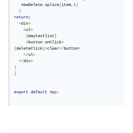
   newDelete
.
splice
(
item
,
1
)
}
return
(
<
div
>
<
ul
>
{
maytastlist
}
<
button onClick
=
{
deleteClick
}>
clear
</
button
>
</
ul
>
</
div
>
)
}
export
default
App
;