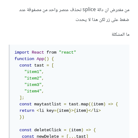
من مفترض ان دالة splice تحذف عنصر واحد من مصفوفة عند
ضغط على زر لكن هذا لا يحدث
ما المشكلة
import
React
 from 
"react"
function
App
()
{
const
 tast 
=
[
"item1"
,
"item2"
,
"item3"
,
"item4"
,
];
const
 maytastlist 
=
 tast
.
map
((
item
)
=>
{
return
<
li key
={
item
}>{
item
}</
li
>
})
const
 deleteClick 
=
(
item
)
=>
{
const
 newDelete 
=
[...
tast
]