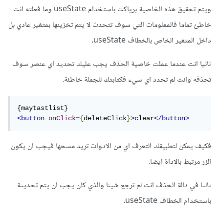
ويتم تحقيق هذه الخاصية برياكت باستخدام useState وما فعلته انت
خاطئ تماما فالمعلومات التي سوف تتحدث لا يتم تخزينها بمتغير عادي بل
داخل المتغير الخاص بالخطاف useState.
ثانيا انت عندما عملت خاصية الحذف يجب عليك تحديد اي عنصر سوف
تحذفه وانت لم تحدد اي شيء فكتابتك للجملة خاطئة.
<button
onClick
={
deleteClick
}
>
clear
</button>
فكيف يمكن لتطبيقك التعرف اي من الادوات تريد مسحها فيجب ان يكون
الزر مرتبط بالاداة ايضا.
ثالثا في دالة الحذف انت لم ترجع شيئا والذي كان يجب ان يتم تحديثة
باستخدام الخطاف useState.