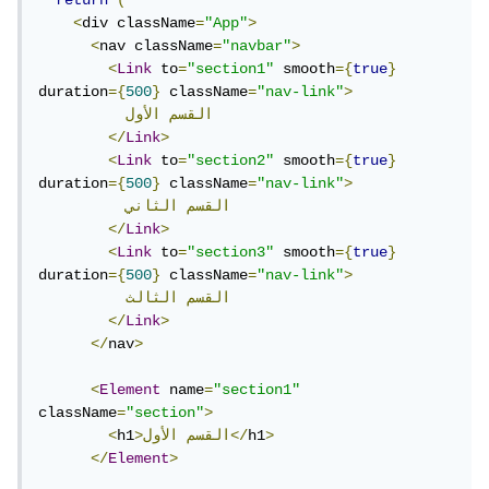
return
(
<
div className
=
"App"
>
<
nav className
=
"navbar"
>
<
Link
 to
=
"section1"
 smooth
={
true
}
duration
={
500
}
 className
=
"nav-link"
>
القسم
الأول
</
Link
>
<
Link
 to
=
"section2"
 smooth
={
true
}
duration
={
500
}
 className
=
"nav-link"
>
القسم
الثاني
</
Link
>
<
Link
 to
=
"section3"
 smooth
={
true
}
duration
={
500
}
 className
=
"nav-link"
>
القسم
الثالث
</
Link
>
</
nav
>
<
Element
 name
=
"section1"
className
=
"section"
>
>
h1
الأول</
>القسم
h1
<
</
Element
>