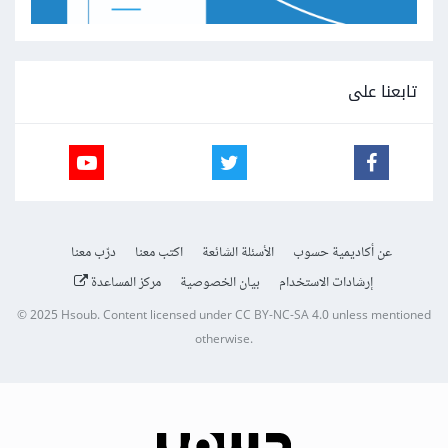
تابعنا على
عن أكاديمية حسوب
الأسئلة الشائعة
اكتب معنا
درّب معنا
إرشادات الاستخدام
بيان الخصوصية
مركز المساعدة
© 2025
Hsoub
.
Content licensed under
CC BY-NC-SA 4.0
unless mentioned
otherwise.