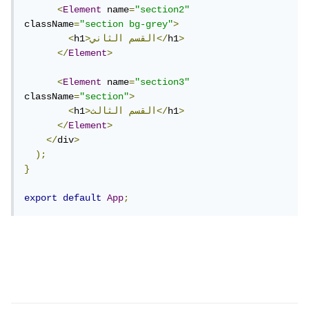
<
Element
 name
=
"section2"
className
=
"section bg-grey"
>
>
h1
الثاني</
>القسم
h1
<
</
Element
>
<
Element
 name
=
"section3"
className
=
"section"
>
>
h1
الثالث</
>القسم
h1
<
</
Element
>
</
div
>
);
}
export
default
App
;