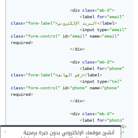
<
div 
class
=
"mb-3"
>
<
label 
for
=
"email"
>
label
الإلكتروني</
>البريد
"form-label"
=
class
<
input type
=
"email"
class
=
"form-control"
 id
=
"email"
 name
=
"email"
required
>
</
div
>
<
div 
class
=
"mb-3"
>
<
label 
for
=
"phone"
>
label
الهاتف</
>رقم
"form-label"
=
class
<
input type
=
"tel"
class
=
"form-control"
 id
=
"phone"
 name
=
"phone"
required
>
</
div
>
<
div 
class
=
"mb-3"
>
<
label 
for
=
"photo"
>
label
(اختياري)</
>صورة
شخصية
"form-label"
=
class
<
input type
=
"file"