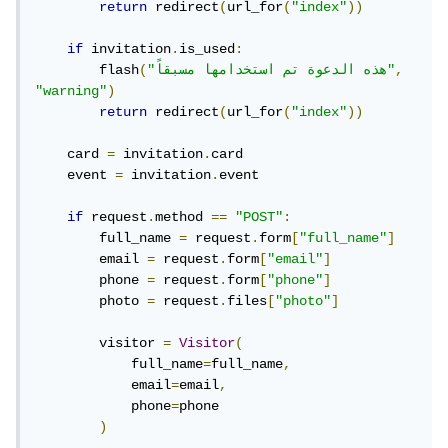
return
 redirect
(
url_for
(
"index"
))
if
 invitation
.
is_used
:
,
"هذه الدعوة تم استخدامها مسبقاً"
(
        flash
"warning"
)
return
 redirect
(
url_for
(
"index"
))
    card 
=
 invitation
.
card

    event 
=
 invitation
.
event

if
 request
.
method 
==
"POST"
:
        full_name 
=
 request
.
form
[
"full_name"
]
        email 
=
 request
.
form
[
"email"
]
        phone 
=
 request
.
form
[
"phone"
]
        photo 
=
 request
.
files
[
"photo"
]
        visitor 
=
Visitor
(
            full_name
=
full_name
,
            email
=
email
,
            phone
=
phone

)