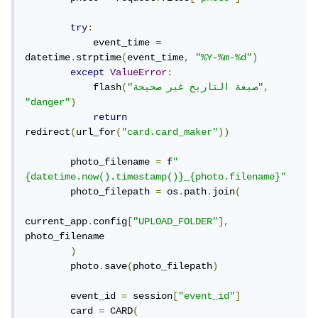
try
:
            event_time 
=
datetime
.
strptime
(
event_time
,
"%Y-%m-%d"
)
except
ValueError
:
,
"صيغة التاريخ غير صحيحة"
(
            flash
"danger"
)
return
redirect
(
url_for
(
"card.card_maker"
))
        photo_filename 
=
 f
"
{datetime.now().timestamp()}_{photo.filename}"
        photo_filepath 
=
 os
.
path
.
join
(
current_app
.
config
[
"UPLOAD_FOLDER"
],
photo_filename

)
        photo
.
save
(
photo_filepath
)
        event_id 
=
 session
[
"event_id"
]
        card 
=
 CARD
(