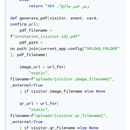
else
:
"رمز غير صالح"
,
404
return
def
 generate_pdf
(
visitor
,
 event
,
 card
,
confirm_url
):
    pdf_filename 
=
f
"invitation_{visitor.id}.pdf"
    pdf_path 
=
os
.
path
.
join
(
current_app
.
config
[
"UPLOAD_FOLDER"
],
 pdf_filename
)
    image_url 
=
 url_for
(
"static"
,
filename
=
f
"uploads/{visitor.image_filename}"
,
_external
=
True
)
if
 visitor
.
image_filename 
else
None
    qr_url 
=
 url_for
(
"static"
,
filename
=
f
"uploads/{visitor.qr_filename}"
,
_external
=
True
)
if
 visitor
.
qr_filename 
else
None