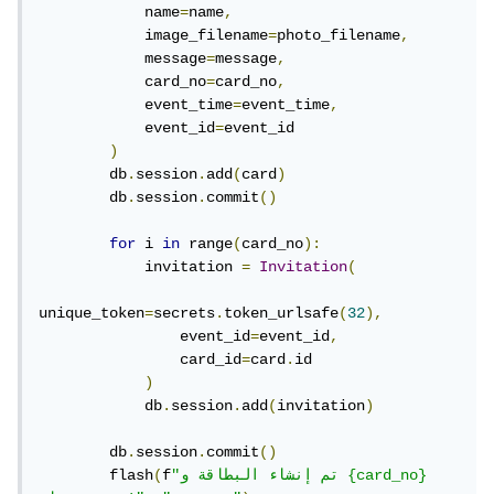
            name
=
name
,
            image_filename
=
photo_filename
,
            message
=
message
,
            card_no
=
card_no
,
            event_time
=
event_time
,
            event_id
=
event_id

)
        db
.
session
.
add
(
card
)
        db
.
session
.
commit
()
for
 i 
in
 range
(
card_no
):
            invitation 
=
Invitation
(
unique_token
=
secrets
.
token_urlsafe
(
32
),
                event_id
=
event_id
,
                card_id
=
card
.
id

)
            db
.
session
.
add
(
invitation
)
        db
.
session
.
commit
()
"تم إنشاء البطاقة و {card_no} 
f
(
        flash