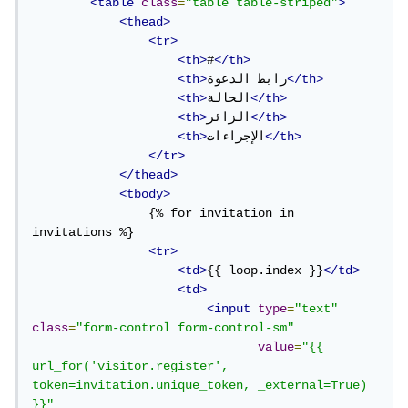
<table
class
=
"table table-striped"
>
<thead>
<tr>
<th>
#
</th>
</th>
رابط الدعوة
<th>
</th>
الحالة
<th>
</th>
الزائر
<th>
</th>
الإجراءات
<th>
</tr>
</thead>
<tbody>
                {% for invitation in 
invitations %}

<tr>
<td>
{{ loop.index }}
</td>
<td>
<input
type
=
"text"
class
=
"form-control form-control-sm"
value
=
"{{ 
url_for('visitor.register', 
token=invitation.unique_token, _external=True) 
}}"