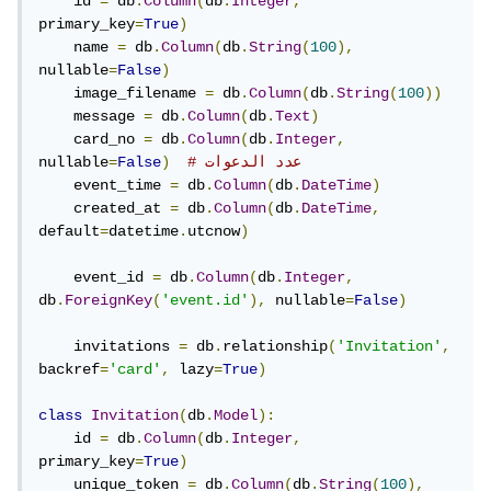
    id 
=
 db
.
Column
(
db
.
Integer
,
primary_key
=
True
)
    name 
=
 db
.
Column
(
db
.
String
(
100
),
nullable
=
False
)
    image_filename 
=
 db
.
Column
(
db
.
String
(
100
))
    message 
=
 db
.
Column
(
db
.
Text
)
    card_no 
=
 db
.
Column
(
db
.
Integer
,
# عدد الدعوات
)
False
=
nullable
    event_time 
=
 db
.
Column
(
db
.
DateTime
)
    created_at 
=
 db
.
Column
(
db
.
DateTime
,
default
=
datetime
.
utcnow
)
    event_id 
=
 db
.
Column
(
db
.
Integer
,
db
.
ForeignKey
(
'event.id'
),
 nullable
=
False
)
    invitations 
=
 db
.
relationship
(
'Invitation'
,
backref
=
'card'
,
 lazy
=
True
)
class
Invitation
(
db
.
Model
):
    id 
=
 db
.
Column
(
db
.
Integer
,
primary_key
=
True
)
    unique_token 
=
 db
.
Column
(
db
.
String
(
100
),