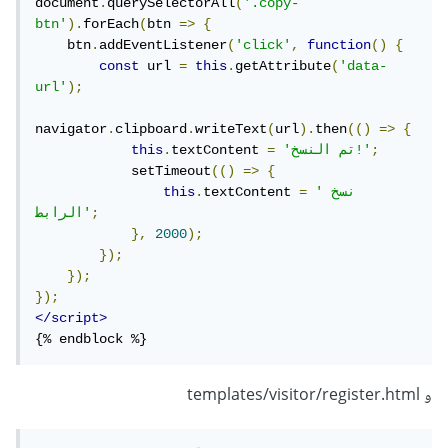
document
.
querySelectorAll
(
'.copy-
btn'
).
forEach
(
btn 
=>
{
    btn
.
addEventListener
(
'click'
,
function
()
{
const
 url 
=
this
.
getAttribute
(
'data-
url'
);
navigator
.
clipboard
.
writeText
(
url
).
then
(()
=>
{
;
'تم النسخ!'
=
textContent 
.
this
            setTimeout
(()
=>
{
'نسخ 
=
textContent 
.
this
;
الرابط'
},
2000
);
});
});
});
</script>
{% endblock %}
و templates/visitor/register.html