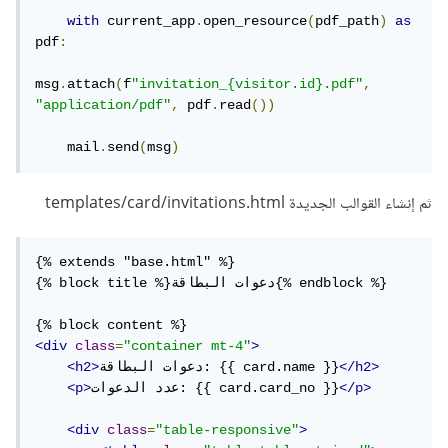
with
 current_app
.
open_resource
(
pdf_path
)
as
pdf
:
msg
.
attach
(
f
"invitation_{visitor.id}.pdf"
,
"application/pdf"
,
 pdf
.
read
())
    mail
.
send
(
msg
)
ثم إنشاء القوالب الجديدة templates/card/invitations.html
{% extends "base.html" %}

{% block title %}دعوات البطاقة{% endblock %}

<div
class
=
"container mt-4"
>
</h2>
دعوات البطاقة: {{ card.name }}
<h2>
</p>
عدد الدعوات: {{ card.card_no }}
<p>
<div
class
=
"table-responsive"
>