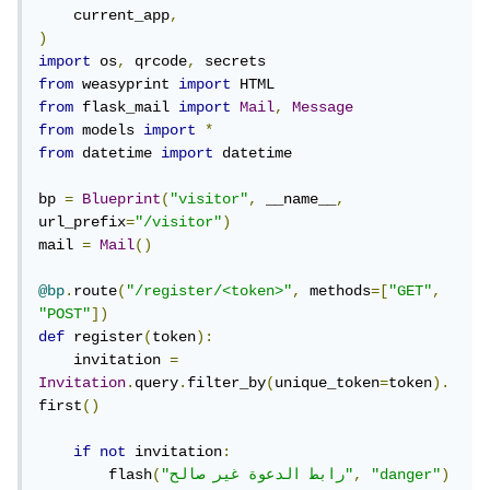
    current_app
,
)
import
 os
,
 qrcode
,
from
 weasyprint 
import
from
 flask_mail 
import
Mail
,
Message
from
 models 
import
*
from
 datetime 
import
 datetime

bp 
=
Blueprint
(
"visitor"
,
 __name__
,
url_prefix
=
"/visitor"
)
mail 
=
Mail
()
@bp
.
route
(
"/register/<token>"
,
 methods
=[
"GET"
,
"POST"
])
def
 register
(
token
):
    invitation 
=
Invitation
.
query
.
filter_by
(
unique_token
=
token
).
first
()
if
not
 invitation
:
)
"danger"
,
"رابط الدعوة غير صالح"
(
        flash