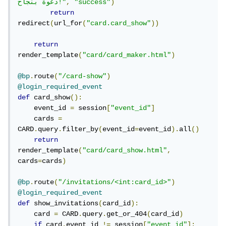
)
"success"
,
دعوة بنجاح!"
return
redirect
(
url_for
(
"card.card_show"
))
return
render_template
(
"card/card_maker.html"
)
@bp
.
route
(
"/card-show"
)
@login_required_event
def
 card_show
():
    event_id 
=
 session
[
"event_id"
]
    cards 
=
CARD
.
query
.
filter_by
(
event_id
=
event_id
).
all
()
return
render_template
(
"card/card_show.html"
,
cards
=
cards
)
@bp
.
route
(
"/invitations/<int:card_id>"
)
@login_required_event
def
 show_invitations
(
card_id
):
    card 
=
 CARD
.
query
.
get_or_404
(
card_id
)
if
 card
.
event_id 
!=
 session
[
"event_id"
]: