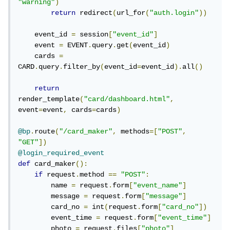
"warning"
)
return
 redirect
(
url_for
(
"auth.login"
))
    event_id 
=
 session
[
"event_id"
]
    event 
=
 EVENT
.
query
.
get
(
event_id
)
    cards 
=
CARD
.
query
.
filter_by
(
event_id
=
event_id
).
all
()
return
render_template
(
"card/dashboard.html"
,
event
=
event
,
 cards
=
cards
)
@bp
.
route
(
"/card_maker"
,
 methods
=[
"POST"
,
"GET"
])
@login_required_event
def
 card_maker
():
if
 request
.
method 
==
"POST"
:
        name 
=
 request
.
form
[
"event_name"
]
        message 
=
 request
.
form
[
"message"
]
        card_no 
=
 int
(
request
.
form
[
"card_no"
])
        event_time 
=
 request
.
form
[
"event_time"
]
        photo 
=
 request
.
files
[
"photo"
]