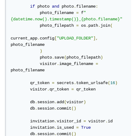
if
 photo 
and
 photo
.
filename
:
            photo_filename 
=
 f
"
{datetime.now().timestamp()}_{photo.filename}"
            photo_filepath 
=
 os
.
path
.
join
(
current_app
.
config
[
"UPLOAD_FOLDER"
],
photo_filename

)
            photo
.
save
(
photo_filepath
)
            visitor
.
image_filename 
=
photo_filename

        qr_token 
=
 secrets
.
token_urlsafe
(
16
)
        visitor
.
qr_token 
=
 qr_token

        db
.
session
.
add
(
visitor
)
        db
.
session
.
commit
()
        invitation
.
visitor_id 
=
 visitor
.
id

        invitation
.
is_used 
=
True
        db
.
session
.
commit
()