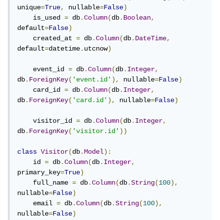
unique
=
True
,
 nullable
=
False
)
    is_used 
=
 db
.
Column
(
db
.
Boolean
,
default
=
False
)
    created_at 
=
 db
.
Column
(
db
.
DateTime
,
default
=
datetime
.
utcnow
)
    event_id 
=
 db
.
Column
(
db
.
Integer
,
db
.
ForeignKey
(
'event.id'
),
 nullable
=
False
)
    card_id 
=
 db
.
Column
(
db
.
Integer
,
db
.
ForeignKey
(
'card.id'
),
 nullable
=
False
)
    visitor_id 
=
 db
.
Column
(
db
.
Integer
,
db
.
ForeignKey
(
'visitor.id'
))
class
Visitor
(
db
.
Model
):
    id 
=
 db
.
Column
(
db
.
Integer
,
primary_key
=
True
)
    full_name 
=
 db
.
Column
(
db
.
String
(
100
),
nullable
=
False
)
    email 
=
 db
.
Column
(
db
.
String
(
100
),
nullable
=
False
)