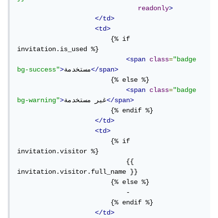
readonly
>
</td>
<td>
                        {% if 
invitation.is_used %}

<span
class
=
"badge 
</span>
مستخدمة
>
bg-success"
                        {% else %}

<span
class
=
"badge 
</span>
غير مستخدمة
>
bg-warning"
                        {% endif %}

</td>
<td>
                        {% if 
invitation.visitor %}

                            {{ 
invitation.visitor.full_name }}

                        {% else %}

                            -

                        {% endif %}

</td>