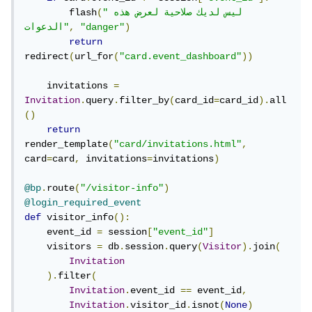
"ليس لديك صلاحية لعرض هذه 
(
        flash
)
"danger"
,
الدعوات"
return
redirect
(
url_for
(
"card.event_dashboard"
))
    invitations 
=
Invitation
.
query
.
filter_by
(
card_id
=
card_id
).
all
()
return
render_template
(
"card/invitations.html"
,
card
=
card
,
 invitations
=
invitations
)
@bp
.
route
(
"/visitor-info"
)
@login_required_event
def
 visitor_info
():
    event_id 
=
 session
[
"event_id"
]
    visitors 
=
 db
.
session
.
query
(
Visitor
).
join
(
Invitation
).
filter
(
Invitation
.
event_id 
==
 event_id
,
Invitation
.
visitor_id
.
isnot
(
None
)