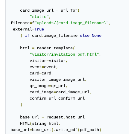
    card_image_url 
=
 url_for
(
"static"
,
filename
=
f
"uploads/{card.image_filename}"
,
_external
=
True
)
if
 card
.
image_filename 
else
None
    html 
=
 render_template
(
"visitor/invitation_pdf.html"
,
        visitor
=
visitor
,
        event
=
event
,
        card
=
card
,
        visitor_image
=
image_url
,
        qr_image
=
qr_url
,
        card_image
=
card_image_url
,
        confirm_url
=
confirm_url

)
    base_url 
=
 request
.
host_url

    HTML
(
string
=
html
,
base_url
=
base_url
).
write_pdf
(
pdf_path
)