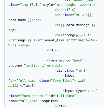
class
=
"img-fluid"
 style
=
"max-height: 200px;"
>
{%
 endif 
%}
<
h5 
class
=
"mt-3"
>{{
card
.
name 
}}</
h5
>
<
p
>{{
 card
.
message 
}}
</
p
>
>التاريخ:
strong
><
p
<
</
strong
>
{{
 event
.
event_time
.
strftime
(
'%Y-%m-
%d'
)
}}</
p
>
</
div
>
<
form method
=
"post"
enctype
=
"multipart/form-data"
>
<
div 
class
=
"mb-3"
>
<
label 
>الاسم
"form-label"
=
class
"full_name"
=
for
>
label
الكامل</
<
input type
=
"text"
class
=
"form-control"
 id
=
"full_name"
name
=
"full_name"
 required
>
</
div
>