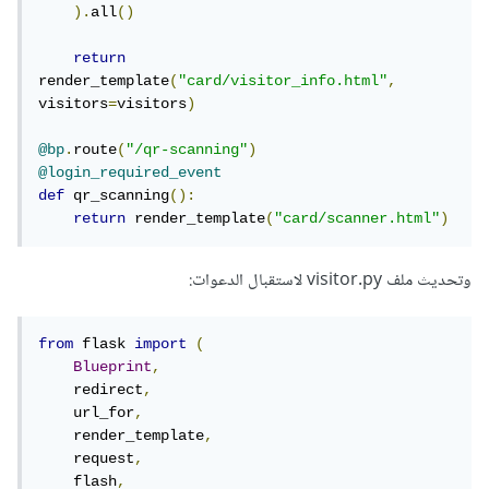
).
all
()
return
render_template
(
"card/visitor_info.html"
,
visitors
=
visitors
)
@bp
.
route
(
"/qr-scanning"
)
@login_required_event
def
 qr_scanning
():
return
 render_template
(
"card/scanner.html"
)
وتحديث ملف visitor.py لاستقبال الدعوات:
from
 flask 
import
(
Blueprint
,
    redirect
,
    url_for
,
    render_template
,
    request
,
    flash
,