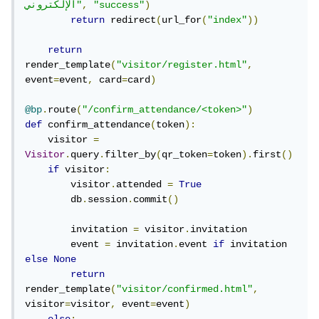
)
"success"
,
الإلكتروني"
return
 redirect
(
url_for
(
"index"
))
return
render_template
(
"visitor/register.html"
,
event
=
event
,
 card
=
card
)
@bp
.
route
(
"/confirm_attendance/<token>"
)
def
 confirm_attendance
(
token
):
    visitor 
=
Visitor
.
query
.
filter_by
(
qr_token
=
token
).
first
()
if
 visitor
:
        visitor
.
attended 
=
True
        db
.
session
.
commit
()
        invitation 
=
 visitor
.
invitation

        event 
=
 invitation
.
event 
if
 invitation 
else
None
return
render_template
(
"visitor/confirmed.html"
,
visitor
=
visitor
,
 event
=
event
)