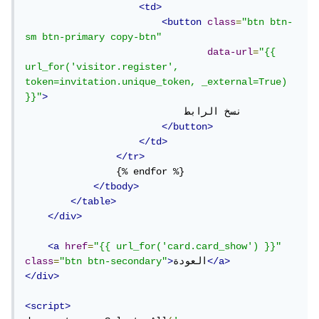
<td>
<button
class
=
"btn btn-
sm btn-primary copy-btn"
data-url
=
"{{ 
url_for('visitor.register', 
token=invitation.unique_token, _external=True) 
}}"
>
                            نسخ الرابط

</button>
</td>
</tr>
                {% endfor %}

</tbody>
</table>
</div>
<a
href
=
"{{ url_for('card.card_show') }}"
</a>
العودة
>
"btn btn-secondary"
=
class
</div>
<script>