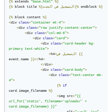
{%
 extends 
"base.html"
%}
%}
 endblock 
الحدث{%
%}التسجيل
في
 block title 
{%
{%
 block content 
%}
<
div 
class
=
"container mt-4"
>
<
div 
class
=
"row justify-content-center"
>
<
div 
class
=
"col-md-6"
>
<
div 
class
=
"card"
>
<
div 
class
=
"card-header bg-
primary text-white"
>
{{
>التسجيل
في
h4
<
event
.
name 
}}</
h4
>
</
div
>
<
div 
class
=
"card-body"
>
<
div 
class
=
"text-center mb-
4"
>
{%
if
card
.
image_filename 
%}
<
img src
=
"{{ 
url_for('static', filename='uploads/' + 
card.image_filename) }}"
"شعار الحدث"
=
                             alt