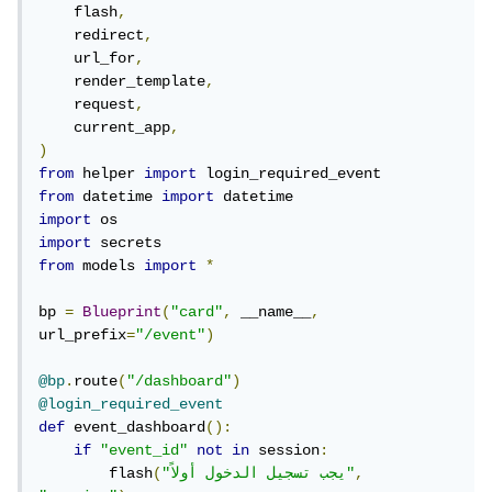
    flash
,
    redirect
,
    url_for
,
    render_template
,
    request
,
    current_app
,
)
from
 helper 
import
from
 datetime 
import
import
import
from
 models 
import
*
bp 
=
Blueprint
(
"card"
,
 __name__
,
url_prefix
=
"/event"
)
@bp
.
route
(
"/dashboard"
)
@login_required_event
def
 event_dashboard
():
if
"event_id"
not
in
 session
:
,
"يجب تسجيل الدخول أولاً"
(
        flash