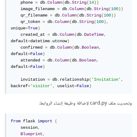
    phone 
=
 db
.
Column
(
db
.
String
(
14
))
    image_filename 
=
 db
.
Column
(
db
.
String
(
100
))
    qr_filename 
=
 db
.
Column
(
db
.
String
(
100
))
    qr_token 
=
 db
.
Column
(
db
.
String
(
100
),
unique
=
True
)
    created_at 
=
 db
.
Column
(
db
.
DateTime
,
default
=
datetime
.
utcnow
)
    confirmed 
=
 db
.
Column
(
db
.
Boolean
,
default
=
False
)
    attended 
=
 db
.
Column
(
db
.
Boolean
,
default
=
False
)
    invitation 
=
 db
.
relationship
(
'Invitation'
,
backref
=
'visitor'
,
 uselist
=
False
)
وتحديث ملف card.py لإضافة وظيفة إنشاء الروابط:
from
 flask 
import
(
    session
,
Blueprint
,