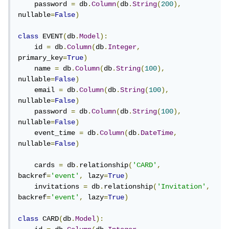
    password 
=
 db
.
Column
(
db
.
String
(
200
),
nullable
=
False
)
class
 EVENT
(
db
.
Model
):
    id 
=
 db
.
Column
(
db
.
Integer
,
primary_key
=
True
)
    name 
=
 db
.
Column
(
db
.
String
(
100
),
nullable
=
False
)
    email 
=
 db
.
Column
(
db
.
String
(
100
),
nullable
=
False
)
    password 
=
 db
.
Column
(
db
.
String
(
100
),
nullable
=
False
)
    event_time 
=
 db
.
Column
(
db
.
DateTime
,
nullable
=
False
)
    cards 
=
 db
.
relationship
(
'CARD'
,
backref
=
'event'
,
 lazy
=
True
)
    invitations 
=
 db
.
relationship
(
'Invitation'
,
backref
=
'event'
,
 lazy
=
True
)
class
 CARD
(
db
.
Model
):