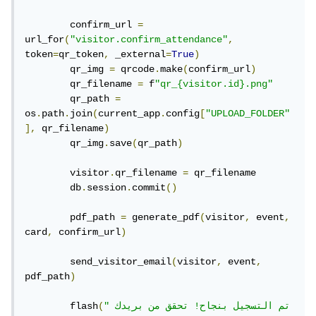
        confirm_url 
=
url_for
(
"visitor.confirm_attendance"
,
token
=
qr_token
,
 _external
=
True
)
        qr_img 
=
 qrcode
.
make
(
confirm_url
)
        qr_filename 
=
 f
"qr_{visitor.id}.png"
        qr_path 
=
os
.
path
.
join
(
current_app
.
config
[
"UPLOAD_FOLDER"
],
 qr_filename
)
        qr_img
.
save
(
qr_path
)
        visitor
.
qr_filename 
=
 qr_filename

        db
.
session
.
commit
()
        pdf_path 
=
 generate_pdf
(
visitor
,
 event
,
card
,
 confirm_url
)
        send_visitor_email
(
visitor
,
 event
,
pdf_path
)
"تم التسجيل بنجاح! تحقق من بريدك 
(
        flash