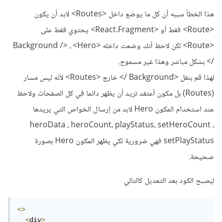
هذا الخطأ سببه أن كل ما يوضع داخل <Routes> لابد أن يكون
<Route> فقط أو <React.Fragment> يحتوي فقط على
<Route> لكن لاحظ أنك وضعت داخله <Background /> ، <Hero
/> بشكل مباشر وهذا غير مسموح.
لهذا قم بنقل <Background /> خارج <Routes> لأنه ليس مسار
(Routes) بل مكون أعتقد تريد أن يظهر دائما في كل الصفحات ولاحظ
عند استخدام المكون Hero لابد من إرسال الخواص التي يريدها
heroData ، heroCount، playStatus، setHeroCount ،
setPlayStatus فهي ضرورية لكي يظهر المكون Hero بصورة
صحيحة.
ليصبح الكود بعد التعديل كالتالي
<>
<
div
>