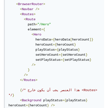
<
BrowserRouter
>
<
Navbar
/>
<
Routes
>
<
Route
          path
=
"/Hero"
          element
={
<
Hero
              heroData
={
heroData
[
heroCount
]}
              heroCount
={
heroCount
}
              playStatus
={
playStatus
}
              setHeroCount
={
setHeroCount
}
              setPlayStatus
={
setPlayStatus
}
/>
}
/>
</
Routes
>
/* هذا العنصر يجب أن يكون خارج <Routes> 
{
*/
}
<
Background
 playStatus
={
playStatus
}
heroCount
={
heroCount
}
/>