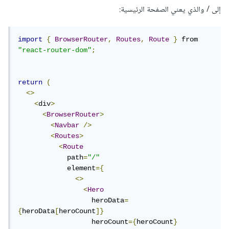
إلى / والذي يعني الصفحة الرئيسية:
import
{
BrowserRouter
,
Routes
,
Route
}
 from 
"react-router-dom"
;
return
(
<>
<
div
>
<
BrowserRouter
>
<
Navbar
/>
<
Routes
>
<
Route
            path
=
"/"
            element
={
<>
<
Hero
                  heroData
=
{
heroData
[
heroCount
]}
                  heroCount
={
heroCount
}