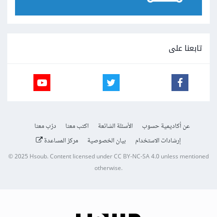
تابعنا على
عن أكاديمية حسوب
الأسئلة الشائعة
اكتب معنا
درّب معنا
إرشادات الاستخدام
بيان الخصوصية
مركز المساعدة
© 2025
Hsoub
.
Content licensed under
CC BY-NC-SA 4.0
unless mentioned
otherwise.