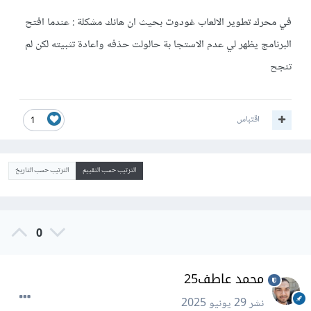
في محرك تطوير الالعاب غودوت بحيث ان هانك مشكلة : عندما افتح
البرنامج يظهر لي عدم الاستجا بة حالولت حذفه واعادة تثبيته لكن لم
تنجح
اقتباس
1
الترتيب حسب التقييم
الترتيب حسب التاريخ
0
محمد عاطف25
نشر
29 يونيو 2025