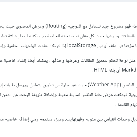
يمكنك محاولة بناء مدونة بسيطة فهو مشروع جيد للتعامل مع التوجيه (Routing) وعرض
بالمقالات وعرضها حيث كل مقال له صفحته الخاصة به. يمكنك أيضا إضافة تعلي
lo إذا لم تكن تعلمت الواجهات الخلفية وإنشاء ال
 مثل لوحة تحكم لتعديل المقالات وعرضها وحذفها . يمكنك أيضا إنشاء خاصية
يمكنك أيضا محاولة بناء تطبيق الطقس (Weather App) حيث هو عبارة عن تطبيق يتفاعل ويرسل 
لتطبيقات (APIs) الخارجية فيمكنك عرض حالة الطقس لمدينة معينة وإضافة طريقة البحث عن المدن 
م القادمة .
تبديل وحدات القياس بين مئوية وفهرنهايت. وميزة متقدمة وهي إضافة خاصية م