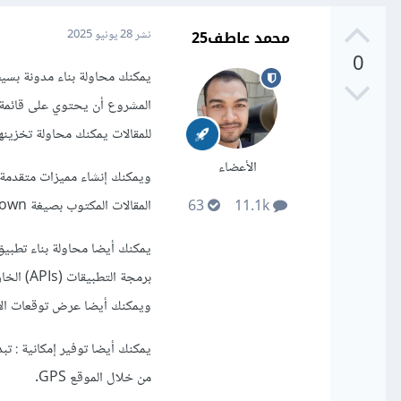
محمد عاطف25
نشر
28 يونيو 2025
0
المشروع أن يحتوي على قائمة 
للمقالات يمكنك محاولة تخزينها مؤقتا في ملف أو في calStorage
الأعضاء
ويمكنك إنشاء مميزات متقدمة
المقالات المكتوب بصيغة Markdown أى بلغة HTML .
63
11.1k
برمجة ا
ويمكنك أيضا عرض توقعات الأيا
يمكنك أيضا توفير إمكانية : 
من خلال الموقع GPS.