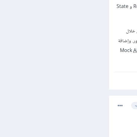
وأخيرا يمكنك إنشاء متجر إلكتروني بسيط (E-commerce Store) فهو مشروع ممتاز لتطبيق مفاهيم React و State
ت إلى سلة التسوق. وإدارة الحالة (State Management) من خلال
ر. وإضافة
A
ب