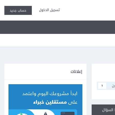
تسجيل الدخول
حساب جديد
إعلانات
ن
1
السؤال