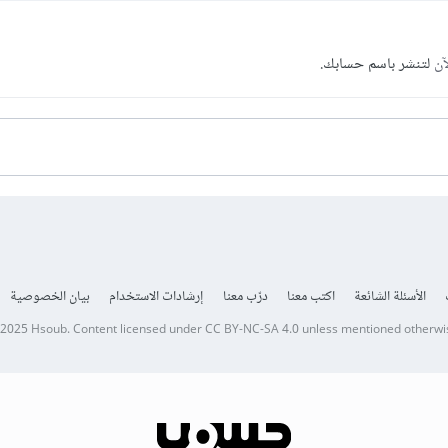
آن
لتنشر باسم حسابك.
الأسئلة الشائعة
اكتب معنا
درّب معنا
إرشادات الاستخدام
بيان الخصوصية
 2025
Hsoub
.
Content licensed under
CC BY-NC-SA 4.0
unless mentioned otherwi