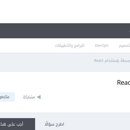
تصميم
DevOps
البرامج والتطبيقات
ة بإستخدام React
متابعو
مشاركة
اطرح سؤالًا
أجب على هذا 