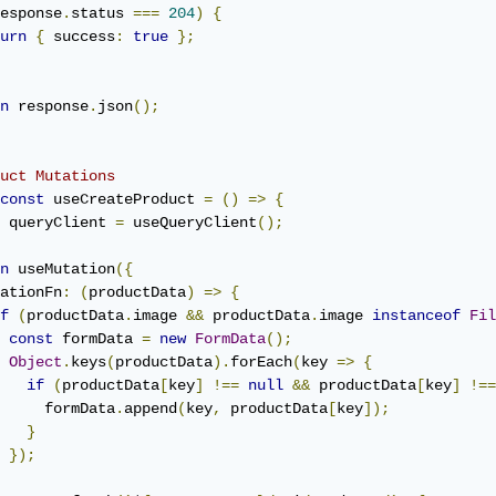
esponse
.
status 
===
204
)
{
urn
{
 success
:
true
};
n
 response
.
json
();
uct Mutations
const
 useCreateProduct 
=
()
=>
{
 queryClient 
=
 useQueryClient
();
n
 useMutation
({
ationFn
:
(
productData
)
=>
{
f
(
productData
.
image 
&&
 productData
.
image 
instanceof
Fil
const
 formData 
=
new
FormData
();
Object
.
keys
(
productData
).
forEach
(
key 
=>
{
if
(
productData
[
key
]
!==
null
&&
 productData
[
key
]
!==
     formData
.
append
(
key
,
 productData
[
key
]);
}
});