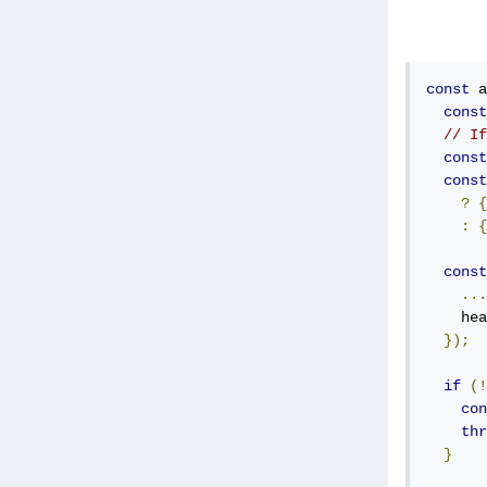
:
const
 a
const
// If
const
const
formD
const
formD
?
{
:
{
fetch
  met
const
  bod
...
});
    hea
:
});
if
(!
con
thr
}