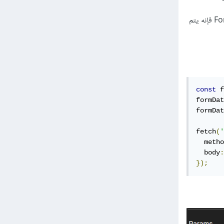
ولا يجب أن تقوم بتعيين Content-Type يدويا إلى application/json حيث بما أنك تستخدم FormData فإنه يتم
const
 f
formDat
formDat
fetch
(
'
  metho
  body
:
});