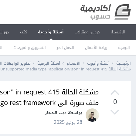
الرئيسية
دروس ومقالات
أسئلة وأجوبة
كتب
دورات
البرمجة
ريادة الأعمال
العمل الحر
التسويق والمبيعات
ال
الرئيسية
أسئلة وأجوبة
الأقسام
أسئلة البرمجة
تطوير الواجهات ال
مشكلة الحالة 415 Unsupported media type "application/json" in request عند ارسال ملف صورة الى django rest framework من خلال react
ملف صورة الى django rest framework من خلال react
0
بواسطة ديب الحجار
28 يونيو 2025