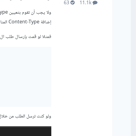
63
11.1k
إضافة Content-Type المناسب (multipart/form-data).
فمثلا لو قمت بإرسال طلب ال
ولو كنت ترسل الطلب من خلال postman فيجب إختيار form-data من ال body وإرسال الصور 