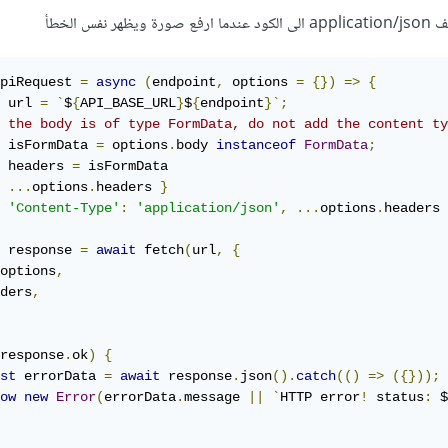
ال الصور منها
فس الخطأ
 ال
API
من خلال java script فيجب أن يكون كالتالي:
piRequest 
=
async
(
endpoint
,
 options 
=
{})
=>
{
 url 
=
`
$
{
API_BASE_URL
}
$
{
endpoint
}`;
 the body is of type FormData, do not add the content ty
 formData 
=
new
FormData
();
 isFormData 
=
 options
.
body 
instanceof
FormData
;
ata
.
append
(
'name'
,
'example'
);
 headers 
=
 isFormData

ata
.
append
(
'image'
,
 fileInput
.
files
[
0
]);
...
options
.
headers 
}
'Content-Type'
:
'application/json'
,
...
options
.
headers 
(
'/api/upload/'
,
{
hod
:
'POST'
,
 response 
=
await
 fetch
(
url
,
{
y
:
options
,
ders
,
ال الصور منها
response
.
ok
)
{
st
 errorData 
=
await
 response
.
json
().
catch
(()
=>
({}));
ow
new
Error
(
errorData
.
message 
||
`
HTTP error
!
 status
:
 $