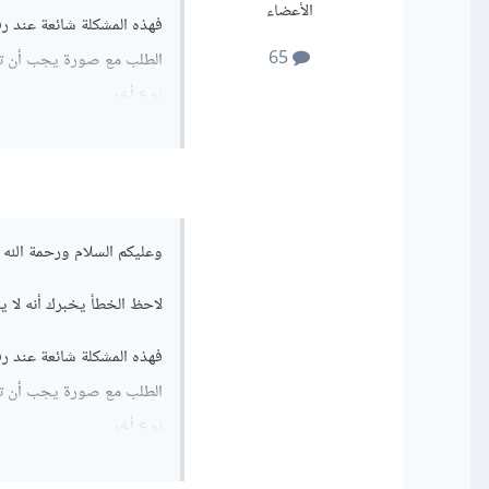
الأعضاء
65
نوع أخر.
فإنه يتم إضافة Content-Type المناسب (multipart/form-data).
فمثلا لو قمت بإرسال طلب
وعليكم السلام ورحمة الله و
لاحظ الخطأ يخبرك أنه لا يمكن قبول ا
نوع أخر.