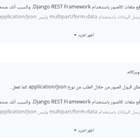
فهذه المشكلة شائعة عند رفع ملفات كالصور باستخدام ango REST Framework
أظهر المزيد
ولا يجب أن تقوم بتعيين Content-Type يدويا إ
 ال
API
من خلال java script فيجب أن يكون كالتالي:
بركاته.
 formData 
=
new
FormData
();
لصور من خلال الطلب من نوع application/json كما تفعل .
ata
.
append
(
'name'
,
'example'
);
ata
.
append
(
'image'
,
 fileInput
.
files
[
0
]);
فهذه المشكلة شائعة عند رفع ملفات كالصور باستخدام ango REST Framework
(
'/api/upload/'
,
{
hod
:
'POST'
,
y
:
أظهر المزيد
ولا يجب أن تقوم بتعيين Content-Type يدويا إ