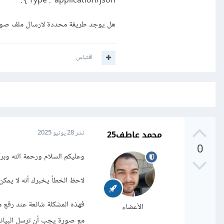
Type': 'application/json'} .
هل يوجد طريقة محددة لارسال ملف صور
اقتباس
محمد عاطف25
نشر
28 يونيو 2025
0
وعليكم السلام ورحمة الله وبرك
لاحظ الخطأ يخبرك أنه لا يمكن قبول الصور
الأعضاء
مع صورة يجب أن ترسل البيانات باستخدام multipart/form-data وليس on