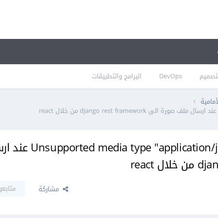
تصميم
DevOps
البرامج والتطبيقات
أمامية
مشكلة الحالة 415 a type "application/json" in request
متابعو
مشاركة