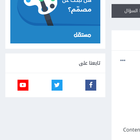
السؤال
تابعنا على
لم أقم باضافة صورة، أيضاً عند وجود صورة أقوم بإرسال الطلب كFormData بدون إضافة { 'Content-