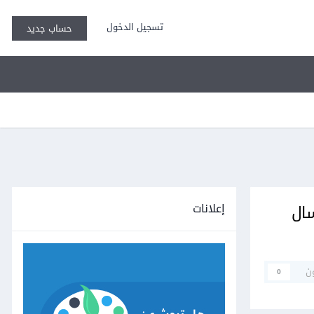
تسجيل الدخول
حساب جديد
إعلانات
Unsupported medi عند ارسال
ن
0