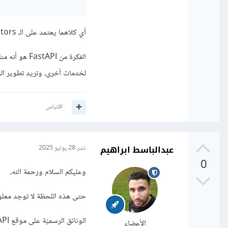
أي كلاهما يعتمد على الـ Decorators والتي سيتم شرحها بالدورة.
الفكرة من FastAPI هو أنه مناسب لو المشروع عبارة عن
لخدمات أخرى، وتريد تطوير ال
اقتباس
عبدالباسط ابراهيم
نشر
28 يوليو 2025
0
وعليكم السلام ورحمة الله،
حتى هذه اللحظة لا توجد معلومات عن إضافة FastAPI إلى المنهج، لكن بإ
الوثائق الرسميّة على موقع FastAPI من خلال هذا
الأعضاء