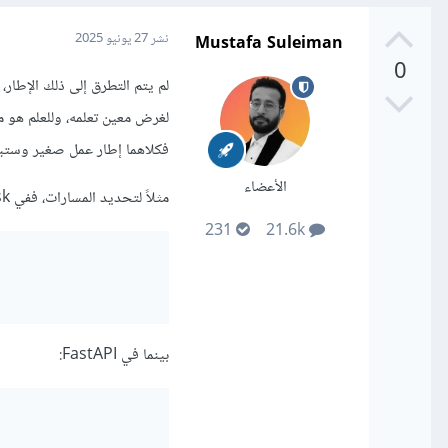
Mustafa Suleiman
نشر
27 يونيو 2025
0
فكلاهما إطار عمل صغير وستبد
الأعضاء
مثلاً لتحديد المسارات، ففي Flask ستكتب:
231
21.6k
بينما في FastAPI: