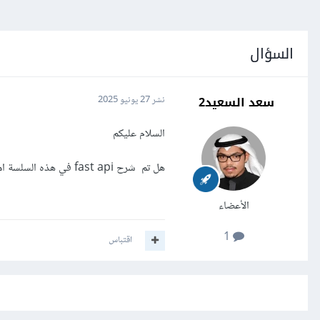
السؤال
سعد السعيد2
نشر
27 يونيو 2025
السلام عليكم
هل تم شرح fast api في هذه السلسة امل منكم افادتي ، او هل هناك خطة لشرح فاست اي بي اي
الأعضاء
1
اقتباس