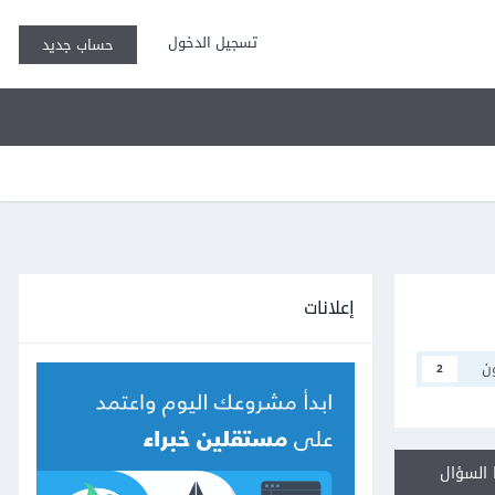
تسجيل الدخول
حساب جديد
إعلانات
ن
2
السؤال