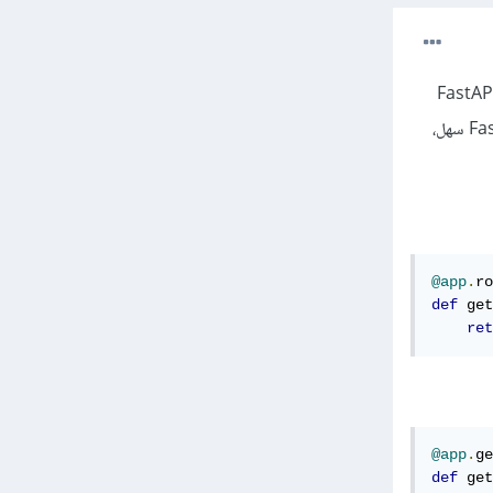
لتطرق إلى ذلك الإطار، ما تم شرحه هو Flask و Django، ولن تحتاج سواهما في البداية إلا إذا أردت FastAPI
لغرض معين تعلمه، وللعلم هو مستوحى بشكل كبير من Flask، بالتالي لو استوعب Flask، فسيصبح تعلم FastAPI سهل،
@app
.
ro
def
 get
ret
@app
.
ge
def
 get