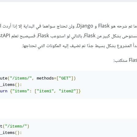
لم يتم ا
أ المشروع بشكل بسيط جدًا ثم تضيف إليه المكونات التي تحتاجها.
ute
(
"/items/"
,
 methods
=[
"GET"
])
_items
():
urn
{
"items"
:
[
"item1"
,
"item2"
]}
t
(
"/items/"
)
_items
():