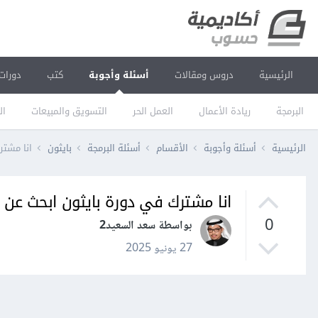
الرئيسية
دروس ومقالات
أسئلة وأجوبة
كتب
دورات
البرمجة
ريادة الأعمال
العمل الحر
التسويق والمبيعات
ال
الرئيسية
أسئلة وأجوبة
الأقسام
أسئلة البرمجة
بايثون
انا مشترك 
انا مشترك في دورة بايثون ابحث عن fast api
0
بواسطة سعد السعيد2
27 يونيو 2025