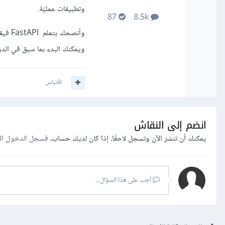
وتطبيقات عمليّة.
87
8.5k
وأنصح
ويمكنك البدء بما سبق في الدورة ثم التوسع إلى FastAPI 
اقتباس
انضم إلى النقاش
يمكنك أن تنشر الآن وتسجل لاحقًا. إذا كان لديك حساب،
فسجل الدخول ال
أجب على هذا السؤال...