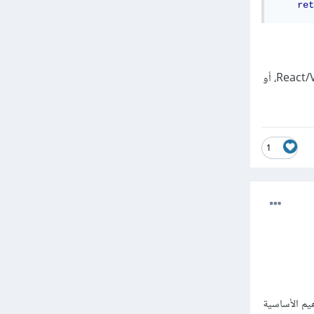
ret
لتطبيق جوال، أو واجهة أمامية حديثة مثل React/Vue، أو
1
YouTu تشرح المفاهيم الأساسية