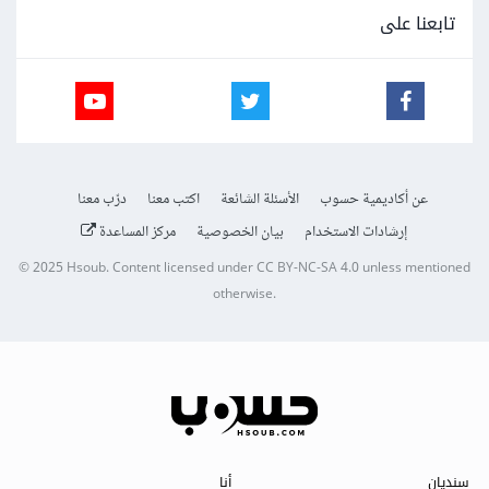
تابعنا على
عن أكاديمية حسوب
الأسئلة الشائعة
اكتب معنا
درّب معنا
إرشادات الاستخدام
بيان الخصوصية
مركز المساعدة
© 2025
Hsoub
.
Content licensed under
CC BY-NC-SA 4.0
unless mentioned
otherwise.