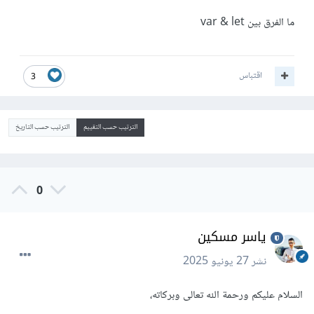
ما الفرق بين var & let
اقتباس
3
الترتيب حسب التقييم
الترتيب حسب التاريخ
0
ياسر مسكين
نشر
27 يونيو 2025
السلام عليكم ورحمة الله تعالى وبركاته،