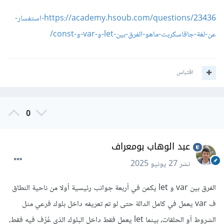
https://academy.hsoub.com/questions/23436-استفسار-
عن-لغة-جافاسكربت-ماهو-الفرق-بين-let-و-var-و-const/
اقتباس
0
عبد الوهاب بومعراف
نشر
27 يونيو 2025
الفرق بين var و let يكمن في أربعة جوانب رئيسية أولا من ناحية النطاق
ف var يعمل في كامل الدالة حتى لو تم تعريفه داخل بلوك فرعي مثل
الشروط أو الحلقات، بينما let يعمل فقط داخل البلوك الذي عُرِّف فيه فقط،