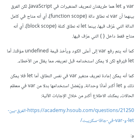
var و let هما طريقتان لتعريف المتغيرات في JavaScript، لكن الفرق
بينهما أن var له نطاق دالة (function scope)، أي أنه متاح في كامل
الدالة التي عُرّف فيها، بينما let له نطاق كتلة (block scope)، أي أنه
متاح فقط داخل { } التي عرّف فيها.
كما أنه يتم رفع var إلى أعلى الكود ويأخذ قيمة undefined مؤقتا، أما
let فيُرفع لكن لا يمكن استخدامه قبل تعريفه، مما يقلل من الأخطاء.
كما أنه يمكن إعادة تعريف متغير var في نفس النطاق، أما let فلا يمكن
ذلك و let أكثر أمانًا وحداثة، ويُفضل استخدامها بدلا من var في معظم
الحالات، يمكنك الاطلاع أكثر من خلال الإجابات الآتية:
https://academy.hsoub.com/questions/21250-الفرق-بين-
let-و-var-في-جافا-سكريبت/
و: