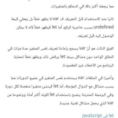
مما يجعله أكثر دقة في التحكم بالمتغيرات.
ثانيا عند الاستخدام قبل التعريف ف var لا يظهر خطأ بل يعطي قيمة
undefined بسبب خاصية الرفع، أما let فيظهر خطأ لأنه لا يمكن
الوصول إليه قبل تعريفه.
الفرق الثالث هو أنّ var يسمح بإعادة تعريف نفس المتغير عدة مرات في
النطاق الواحد دون مشاكل، بينما let يرفض ذلك ويظهر خطأ لحماية
البرنامج من الأخطاء غير المقصودة.
وأخيرا في الحلقات var يستخدم نفس المتغير في جميع الدورات مما
يسبب مشاكل مع الدوال المؤجلة، أما let فينشئ متغيرا منفصلا لكل دورة
وفي البرمجة الحديثة ينصح باستخدام let لكونه أكثر أمانا ووضوحا من
var الذي يحمل مشاكل تقنية عديدة.
let في JavaScript