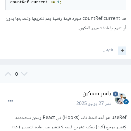
countRef
.
current 
+=
1
;
هنا countRef.current مجرد قيمة رقمية يتم تخزينها وتحديثها بدون
أن تقوم بإعادة تصيير المكون.
اقتباس
0
ياسر مسكين
نشر
27 يونيو 2025
useRef هو أحد الخطافات (Hooks) في React ونحن نستخدمه
لإنشاء مرجع (ref) يمكنه تخزين قيمة لا تتغير عبر إعادة التصيير (re-