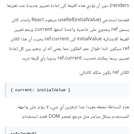
renders) دون أن تؤدي هذه القيمة إلى إعادة تصيير جديدة عند تغيّرها.
فعندما تستدعي useRef(initialValue) سيقوم React بإنشاء كائن
يسمى ref يحتوي على خاصية واحدة اسمها current، ويتم تعيين
القيمة الابتدائية initialValue إلى ref.current بحيث أن هذا الكائن
ref سيكون ثابتا طوال عمر المكوّن، مما يعني أنه لن يتغير بين كل إعادة
تصيير، بينما يمكنك تحديث ref.current يدويا بأي قيمة تريد.
الكائن ref يكون شكله كالتالي:
{ current: initialValue }
هذه البساطة تجعله مفيدا جدا لتخزين أي شيء لا يؤثر على واجهة
المستخدم بشكل مباشر مثل مرجع لعنصر DOM فعند استخدام: