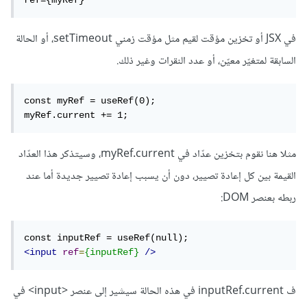
ref={myRef}
في JSX أو تخزين مؤقت لقيم مثل مؤقت زمني setTimeout، أو الحالة
السابقة لمتغيّر معيّن، أو عدد النقرات وغير ذلك.
const myRef = useRef(0);

myRef.current += 1;
مثلا هنا نقوم بتخزين عدّاد في myRef.current، وسيتذكر هذا العدّاد
القيمة بين كل إعادة تصيير، دون أن يسبب إعادة تصيير جديدة أما عند
ربطه بعنصر DOM:
<input
ref
=
{inputRef}
/>
ف inputRef.current في هذه الحالة سيشير إلى عنصر <input> في