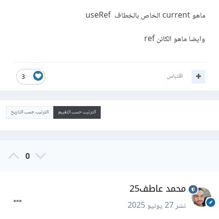
ماهو current الخاص بالخطاف useRef
وايضا ماهو الكائن ref
اقتباس
3
الترتيب حسب التقييم
الترتيب حسب التاريخ
0
محمد عاطف25
نشر
27 يونيو 2025