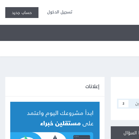
تسجيل الدخول
حساب جديد
إعلانات
ن
2
السؤال