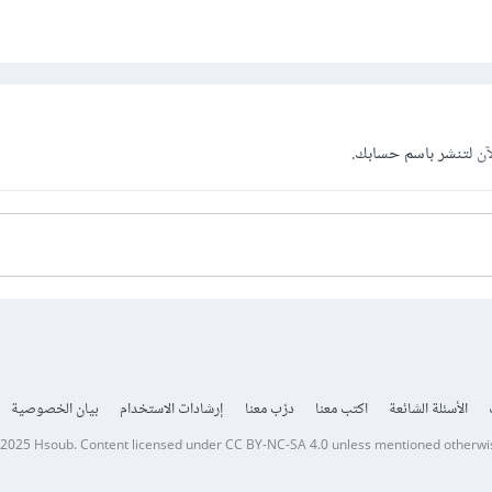
آن
لتنشر باسم حسابك.
الأسئلة الشائعة
اكتب معنا
درّب معنا
إرشادات الاستخدام
بيان الخصوصية
 2025
Hsoub
.
Content licensed under
CC BY-NC-SA 4.0
unless mentioned otherwi