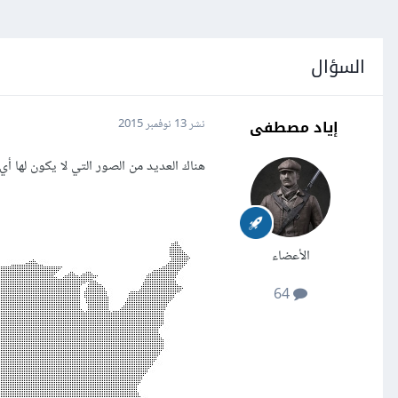
السؤال
إياد مصطفى
نشر
13 نوفمبر 2015
هناك العديد من الصور التي لا يكون لها 
الأعضاء
64