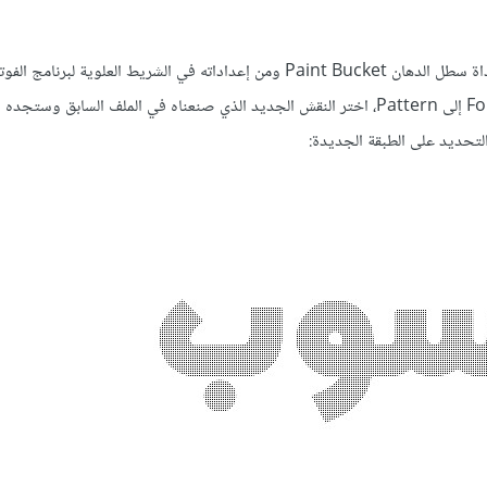
الآن حدد الطبقة الجديدة ثم أداة سطل الدهان Paint Bucket ومن إعداداته في الشريط العلوية ل
نوعية التعبئة من Foreground إلى Pattern، اختر النقش الجديد الذي صنعناه في الملف السابق وست
التحديد على الطبقة الجديدة: