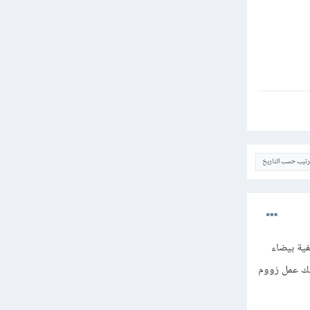
ترتيب حسب التاريخ
و عبارة عن النقاط التي ستملأ التصميم لذلك افتح ملف جديد بحجم 2×2 بخلفية بيضاء
يك عمل زووم