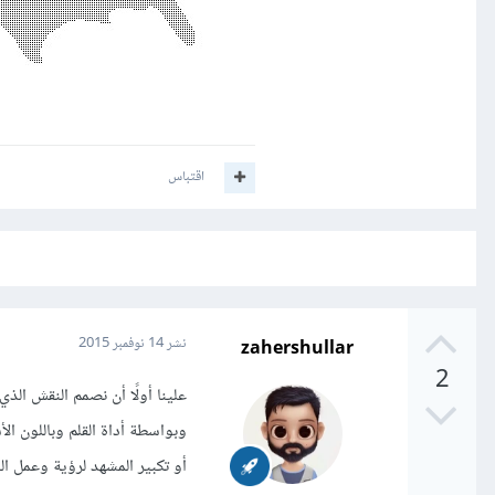
اقتباس
zahershullar
نشر
14 نوفمبر 2015
2
وبواسطة أداة القلم وباللون 
أو تكبير المشهد لرؤية وعمل الن