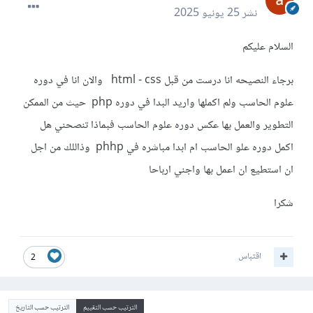
نشر
25 يونيو 2025
السلام عليكم
برجاء النصيحه انا درست من قبل html - css والان انا في دوره
علوم الحاسب ولم اكملها واريد البدا في دوره php حيث من الممكن
التطوير والعمل بها عكس دوره علوم الحاسب فبماذا تنصحني هل
اكمل دوره علو الحاسب ام ابدا مباشره في phhp وذاللك من اجل
ان استطيع ان اعمل بها واجني ارباحا
شكرا
اقتباس
2
الترتيب حسب التقييم
الترتيب حسب التاريخ