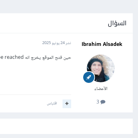
السؤال
Ibrahim Alsadek
نشر
24 يونيو 2025
حين فتح الموقع يخرج انه This site can’t be reached ما هو الحل ؟
الأعضاء
3
اقتباس