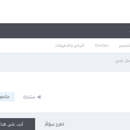
تصميم
DevOps
البرامج والتطبيقات
متابعو
مشاركة
اطرح سؤالًا
أجب على هذا 