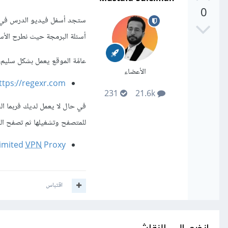
0
ستجد أسفل فيديو الدرس في ن
أسئلة البرمجة حيث نطرح الأسئ
عامًة الموقع يعمل بشكل سليم، 
الأعضاء
ttps://regexr.com/
231
21.6k
في حال لا يعمل لديك فربما ا
للمتصفح وتشغيلها ثم تصفح ال
limited
VPN
Proxy
اقتباس