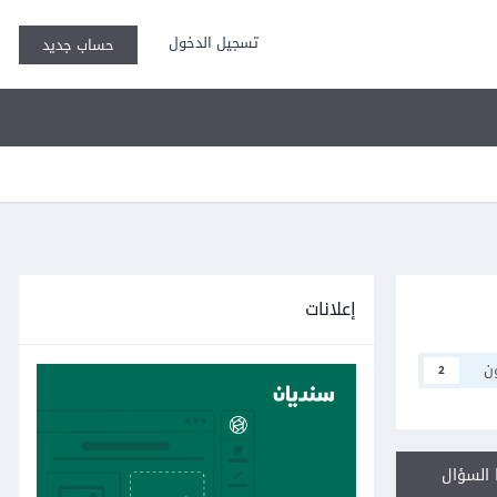
تسجيل الدخول
حساب جديد
إعلانات
ن
2
السؤال