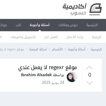
الرئيسية
دروس ومقالات
أسئلة وأجوبة
كتب
دورات
البرمجة
ريادة الأعمال
العمل الحر
التسويق والمبيعات
ال
الرئيسية
أسئلة وأجوبة
الأقسام
أسئلة البرمجة
موقع regexr لا يعمل عندي
موقع regexr لا يعمل عندي
0
بواسطة Ibrahim Alsadek
24 يونيو 2025