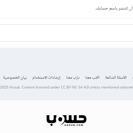
آن
لتنشر باسم حسابك.
الأسئلة الشائعة
اكتب معنا
درّب معنا
إرشادات الاستخدام
بيان الخصوصية
 2025
Hsoub
.
Content licensed under
CC BY-NC-SA 4.0
unless mentioned otherwi