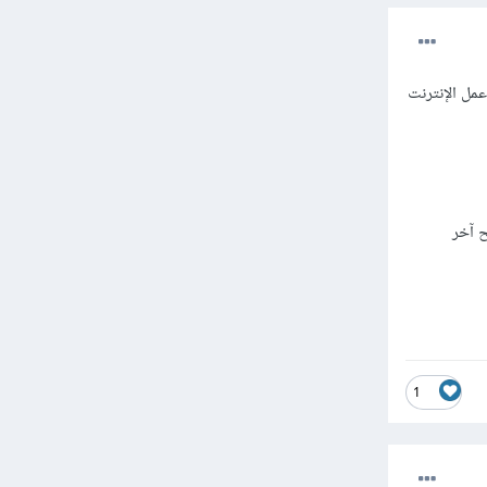
مل الإنترنت
incog) أو جرب متصفح آخر
1