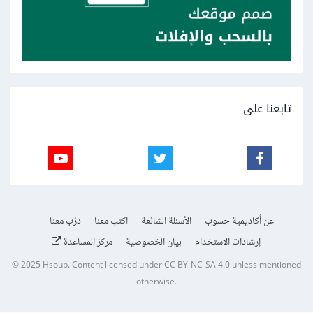
تابعنا على
عن أكاديمية حسوب
الأسئلة الشائعة
اكتب معنا
درّب معنا
إرشادات الاستخدام
بيان الخصوصية
مركز المساعدة
© 2025
Hsoub
.
Content licensed under
CC BY-NC-SA 4.0
unless mentioned
otherwise.