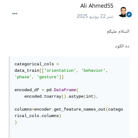
Ali Ahmed55
نشر
22 يونيو 2025
السلام عليكم
ده الكود
categorical_cols 
=
data_train
[[
'orientation'
,
'behavior'
,
'phase'
,
'gesture'
]]
encoded_df 
=
 pd
.
DataFrame
(
    encoded
.
toarray
().
astype
(
int
),
columns
=
encoder
.
get_feature_names_out
(
catego
rical_cols
.
columns
)
)