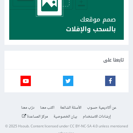
تابعنا على
عن أكاديمية حسوب
الأسئلة الشائعة
اكتب معنا
درّب معنا
إرشادات الاستخدام
بيان الخصوصية
مركز المساعدة
© 2025
Hsoub
.
Content licensed under
CC BY-NC-SA 4.0
unless mentioned