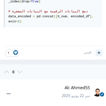
_index
(
drop
=
True
)
# دمج البيانات الرقمية مع البيانات المشفرة
data_encoded 
=
 pd
.
concat
([
X_num
,
 encoded_df
],
axis
=
1
)
اقتباس
1
0
Ali Ahmed55
نشر
22 يونيو 2025