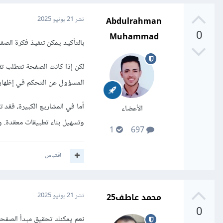
Abdulrahman
نشر
21 يونيو 2025
0
Muhammad
بالتأكيد يمكن تنفيذ فكرة الصفحة الواحدة (Single Page) باستخدام HTML وCSS ف
المسؤول عن التحكم في إظهار 
الأعضاء
وتسهيل بناء تطبيقات معقدة. ومع ذلك، الأس
1
697
اقتباس
محمد عاطف25
نشر
21 يونيو 2025
0