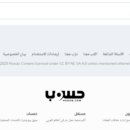
الأسئلة الشائعة
اكتب معنا
درّب معنا
إرشادات الاستخدام
بيان الخصوصية
 2025
Hsoub
.
Content licensed under
CC BY-NC-SA 4.0
unless mentioned otherwi