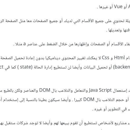
 تحتوي على جميع الأقسام التي لديك أو جميع الصفحات معا مثل الصفحة الرئ
ا وتعديلها .
ولكن هنا في هذا الأمر بإستخدام Html و Css لا يمكنك تغيير المحتوى ديناميكيا بدون إعادة تحميل ا
ولهذا إذا أردت ذلك يجب عليك إستعمال Java Script والتعامل والتلاعب بال DOM
معقدا وصعبا إذا كان المشروع أو حجم التلاعب بال DOM كبيرا . وأيضا سيكون بطيئا بالنسبة إلى إس
في التطوير أو غيره .
ء مشاريع لأشخاص تستطيع أن تقوم ببيعها لهم وأيضا لا توجد شركات ستقبل بهذا ا