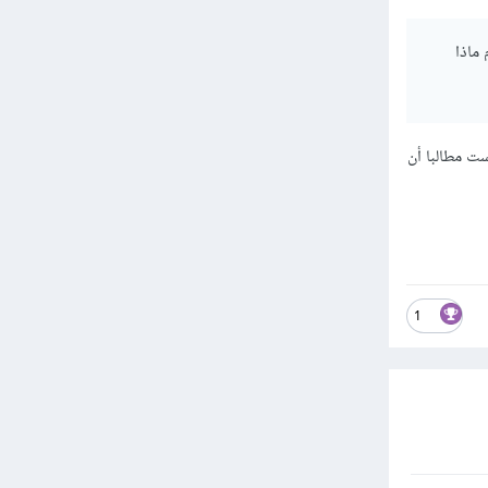
قل الى رياكت ام ماذا
كن أنت لست مطالبا أن
1