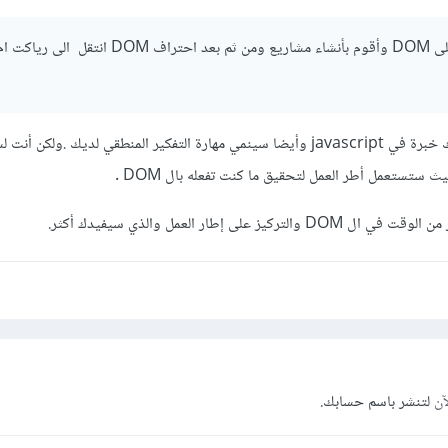
هل يمكن حاليا أن اتدرب على DOM وأقوم بأنشاء مشاريع ومن ثم بعد احتراف DOM انت
التعامل مع ال DOM سيعطيك خبرة في javascript وأيضا سينمي مهارة التفكير المنطقي لديك .ول
 على إطار العمل والذي سيفيدك أكثر.
آن
لتنشر باسم حسابك.