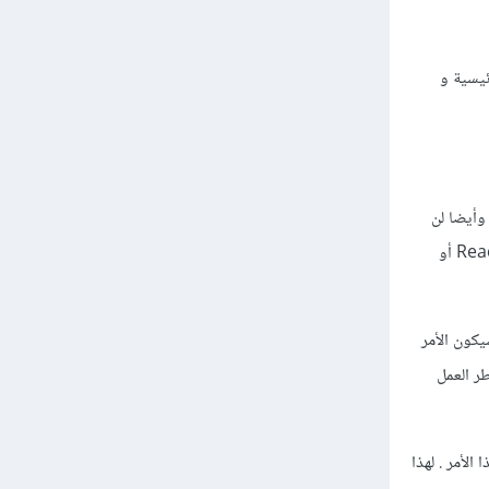
يسية و
لصفحة وأيضا لن
تستطيع التفاعل مع الخادم (backend) أو تحميل البيانات وأيضا لن تستطيع إدارة الحالة (state ) كما في React أو
 والعناصر ولكن بالطبع سيكون الأمر
تخدام أطر العمل
لأمر . لهذا