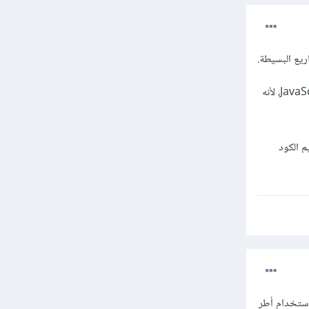
لكن إذا كانت الصفحة تتطلب تفاعلات مثل التنقل بين الأقسام دون إعادة تحميل، فستحتاج إلى استخدام JavaScript، لأنه
أدوات قوية لتنظيم الكود
م HTML وCSS فقط دون الحاجة لإستخدام أطر