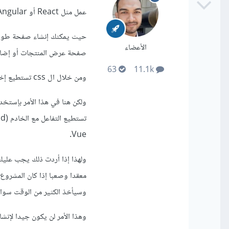
عمل مثل React أو Angular أو Vue أو غيرها .
حيث يمكنك إنشاء صفحة طويلة
الأعضاء
صفحة عرض المنتجات أو إضافته
63
11.1k
ومن خلال ال css تستطيع إخفاء الأقسام أو الصفحات وإظهارها من خلال الضغط على عناصر a مثلا .
Vue.
وسيأخذ الكثير من الوقت سواء 
وهذا الأمر لن يكون جيدا لإنشا