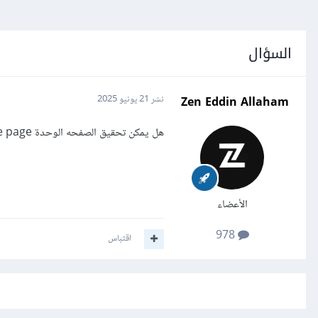
السؤال
Zen Eddin Allaham
نشر
21 يونيو 2025
هل يمكن تحقيق الصفحه الوحدة single page في HTML CSS دون استخدام أطر العمل
الأعضاء
978
اقتباس