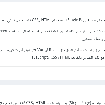
قط، خصوصًا في المشاريع البسيطة.
وإخفاء المحتوى.
أما في المشاريع الكبيرة، فقد تحتاج إلى استخدام أطر العمل مثل React أو Vue، لأنها توفر 
اس دائمًا هو HTML وCSS وJavaScript.
نعم يمكنك تحقيق مبدأ الصفحة الواحدة (Single Page) وذلك باستخدا