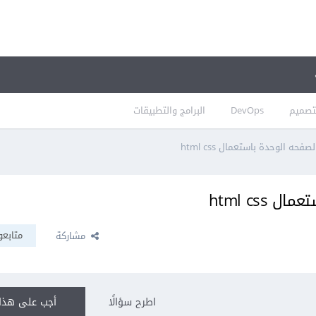
تصميم
DevOps
البرامج والتطبيقات
ه الوحدة باستعمال html css
html cs
متابعو
مشاركة
اطرح سؤالًا
أجب على هذا 