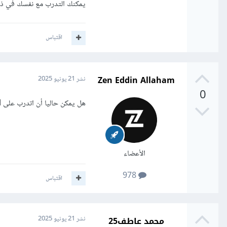
يمكنك التدرب مع نفسك في ذلك
اقتباس
Zen Eddin Allaham
نشر
21 يونيو 2025
0
هل يمكن حاليا أن اتدرب على DOM وأقوم بأنشاء مشاريع ومن ثم بعد احتراف DOM انتقل الى رياكت ام ماذا برايكم
الأعضاء
978
اقتباس
محمد عاطف25
نشر
21 يونيو 2025