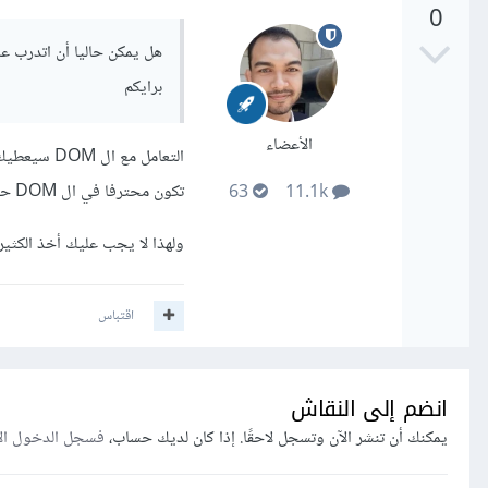
0
برايكم
الأعضاء
تكون محترفا في ال DOM حيث ستستعمل أطر العمل لتحقيق ما كنت تفعله بال DOM .
63
11.1k
ولهذا لا يجب عليك أخذ الكثير من الوقت في ال DOM والتركيز
اقتباس
انضم إلى النقاش
يمكنك أن تنشر الآن وتسجل لاحقًا. إذا كان لديك حساب،
فسجل الدخول ال