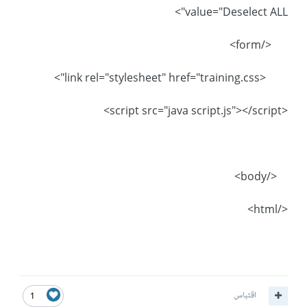
value="Deselect ALL">
</form>
<link rel="stylesheet" href="training.css">
<script src="java script.js"></script>
</body>
</html>
اقتباس
1