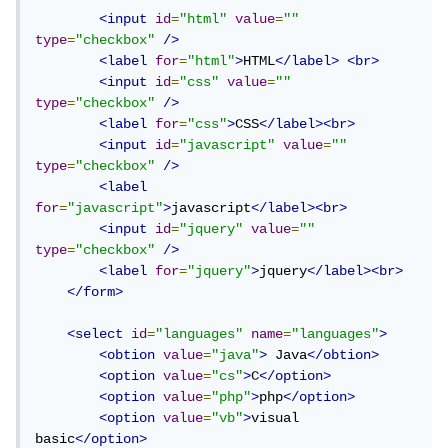
<input
id
=
"html"
value
=
""
type
=
"checkbox"
/>
<label
for
=
"html"
>
HTML
</label>
<br>
<input
id
=
"css"
value
=
""
type
=
"checkbox"
/>
<label
for
=
"css"
>
CSS
</label><br>
<input
id
=
"javascript"
value
=
""
type
=
"checkbox"
/>
<label
for
=
"javascript"
>
javascript
</label><br>
<input
id
=
"jquery"
value
=
""
type
=
"checkbox"
/>
<label
for
=
"jquery"
>
jquery
</label><br>
</form>
<select
id
=
"languages"
name
=
"languages"
>
<obtion
value
=
"java"
>
 Java
</obtion>
<option
value
=
"cs"
>
C
</option>
<option
value
=
"php"
>
php
</option>
<option
value
=
"vb"
>
visual 
basic
</option>