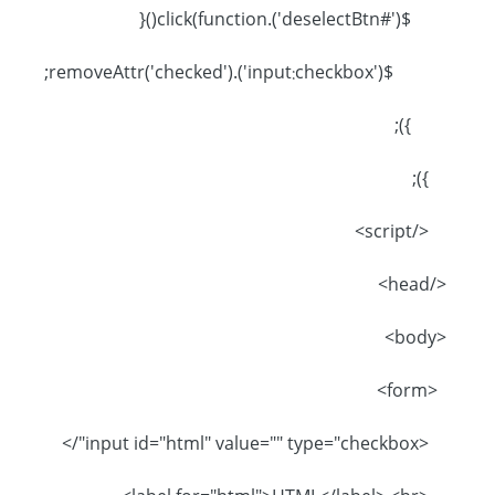
$('#deselectBtn').click(function(){
$('input:checkbox').removeAttr('checked');
});
});
</script>
</head>
<body>
<form>
<input id="html" value="" type="checkbox"/>