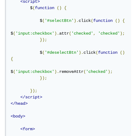
<script>
        $
(
function
()
{
            $
(
'#selectBtn'
).
click
(
function
()
{
$
(
'input:checkbox'
).
attr
(
'checked'
,
'checked'
);
});
            $
(
'#deselectBtn'
).
click
(
function
()
{
$
(
'input:checkbox'
).
removeAttr
(
'checked'
);
});
});
</script>
</head>
<body>
<form>