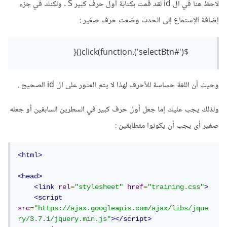
لاحظ هنا في ال id لقد قمت بكتابة أول حرف كبير S . ولكنك في جزء
إضافة الإستماع إلى الحدث وضعت حرف صغير
:
$('#selectBtn').click(function(){
وحيث أن اللغة حساسة للأحرف لهذا لا يتم العثور على ال id الصحيح .
ولذلك يجب عليك إما جعل أول حرف كبير في السطرين السابقين أو جعله
صغير أى يجب أن يكونوا متطابقين
:
<html>
<head>
<link
rel
=
"stylesheet"
href
=
"training.css"
>
<script
src
=
"https://ajax.googleapis.com/ajax/libs/jque
ry/3.7.1/jquery.min.js"
></script>