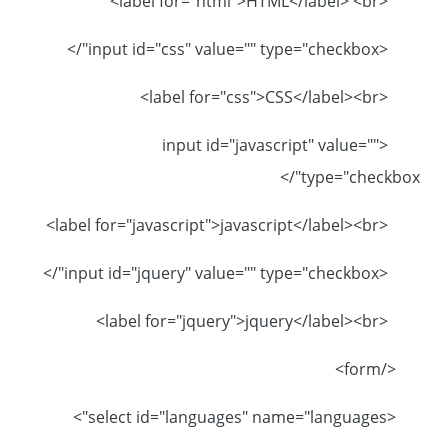
<label for="html">HTML</label> <br>
<input id="css" value="" type="checkbox"/>
<label for="css">CSS</label><br>
<input id="javascript" value=""
type="checkbox"/>
<label for="javascript">javascript</label><br>
<input id="jquery" value="" type="checkbox"/>
<label for="jquery">jquery</label><br>
</form>
<select id="languages" name="languages">