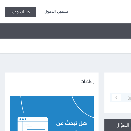
تسجيل الدخول
حساب جديد
إعلانات
ن
0
السؤال