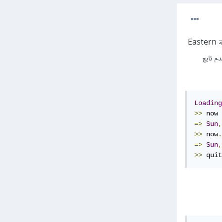
هنالك عدة طريق لتحويل الوقت في ريلز من منطقة زمنية إلى أخرى، فإذا أردت تحويل الوقت الحالي إلى منطقة Eastern
دم تابع
Loading
>>
 now 
=>
Sun
,
>>
 now
.
=>
Sun
,
>>
 quit