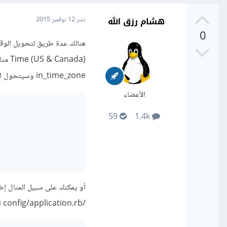
هشام رزق الله
نشر
12 نوفمبر 2015
0
nada
in_time_zone وسيتحول الوقت بسهولة تامة كما في المثال التالي:
الأعضاء
59
1.4k
أو يمكنك على سبيل المثال إضا
/config/application.rb الخاص بمشروعك: