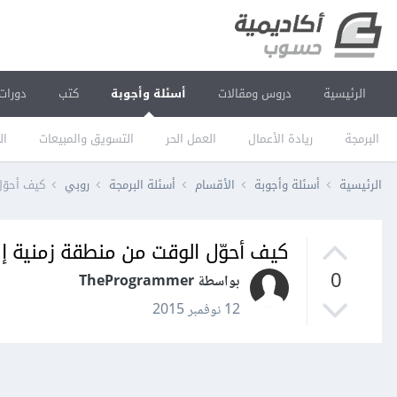
الرئيسية
دروس ومقالات
أسئلة وأجوبة
كتب
دورات
البرمجة
ريادة الأعمال
العمل الحر
التسويق والمبيعات
ال
الرئيسية
أسئلة وأجوبة
الأقسام
أسئلة البرمجة
روبي
كيف أحوّل
كيف أحوّل الوقت من منطقة زمنية إل
0
بواسطة TheProgrammer
12 نوفمبر 2015