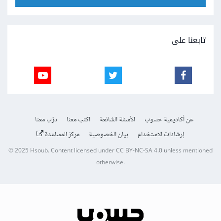
تابعنا على
عن أكاديمية حسوب
الأسئلة الشائعة
اكتب معنا
درّب معنا
إرشادات الاستخدام
بيان الخصوصية
مركز المساعدة
© 2025
Hsoub
.
Content licensed under
CC BY-NC-SA 4.0
unless mentioned
otherwise.