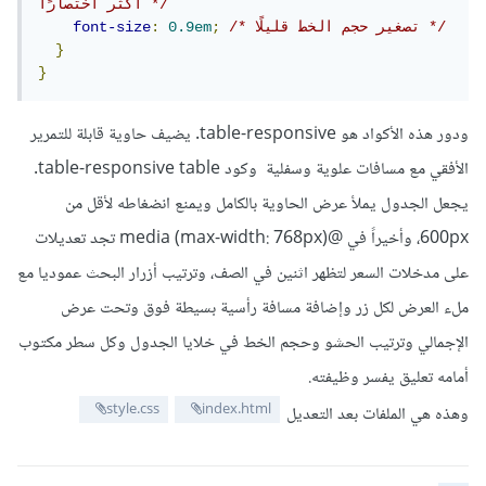
أكثر اختصارًا */
/* تصغير حجم الخط قليلًا */
;
0.9em
:
font-size
}
}
ودور هذه الأكواد هو table-responsive. يضيف حاوية قابلة للتمرير
الأفقي مع مسافات علوية وسفلية وكود table-responsive table.
يجعل الجدول يملأ عرض الحاوية بالكامل ويمنع انضغاطه لأقل من
600px، وأخيراً في @media (max-width: 768px) تجد تعديلات
على مدخلات السعر لتظهر اثنين في الصف، وترتيب أزرار البحث عموديا مع
ملء العرض لكل زر وإضافة مسافة رأسية بسيطة فوق وتحت عرض
الإجمالي وترتيب الحشو وحجم الخط في خلايا الجدول وكل سطر مكتوب
أمامه تعليق يفسر وظيفته.
style.css
index.html
وهذه هي الملفات بعد التعديل