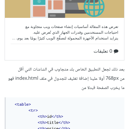
بعد ذلك لجعل التطبيق الخاص بك متجاوب في الشاشات التي أقل
من 768px أولا علينا إضافة تغليف للجدول في ملف index.html فهو
ما يخرب الصفحة فبدلا من
<table>
<tr>
<th>
id
</th>
<th>
title
</th>
<th>
price
</th>