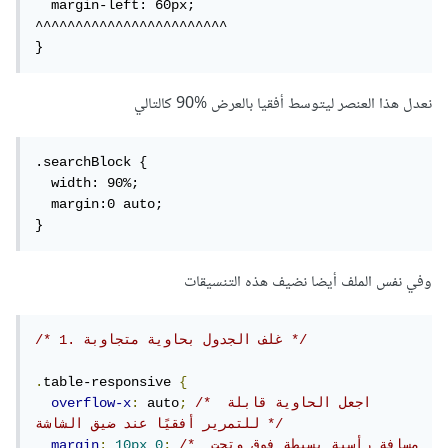
  margin-left: 60px;

^^^^^^^^^^^^^^^^^^^^^^^^

}
نعدل هذا العنصر ليتوسط أفقيا بالعرض %90 كالتالي
.searchBlock {

  width: 90%;

  margin:0 auto;

}
وفي نفس الملف أيضا نضيف هذه التنسيقات
/* 1. غلف الجدول بحاوية متجاوبة */
.
table-responsive 
{
/* اجعل الحاوية قابلة 
;
 auto
:
overflow-x
للتمرير أفقيًا عند ضيق الشاشة */
/* مسافة رأسية بسيطة فوق وتحت 
;
0
10px
:
margin