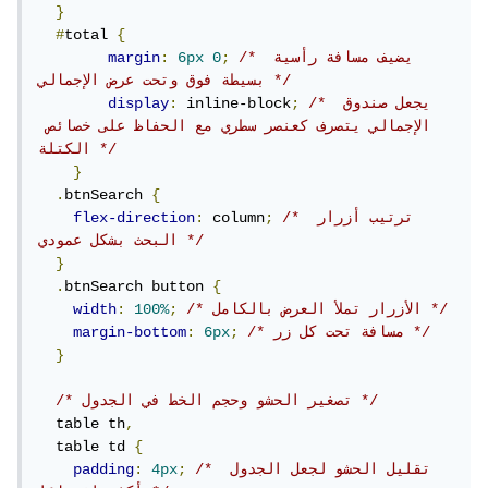
}
#
total 
{
/* يضيف مسافة رأسية 
;
0
6px
:
margin
بسيطة فوق وتحت عرض الإجمالي */
/* يجعل صندوق 
;
 inline-block
:
display
الإجمالي يتصرف كعنصر سطري مع الحفاظ على خصائص 
الكتلة */
}
.
btnSearch 
{
/* ترتيب أزرار 
;
 column
:
flex-direction
البحث بشكل عمودي */
}
.
btnSearch button 
{
/* الأزرار تملأ العرض بالكامل */
;
100%
:
width
/* مسافة تحت كل زر */
;
6px
:
margin-bottom
}
/* تصغير الحشو وحجم الخط في الجدول */
  table th
,
  table td 
{
/* تقليل الحشو لجعل الجدول 
;
4px
:
padding