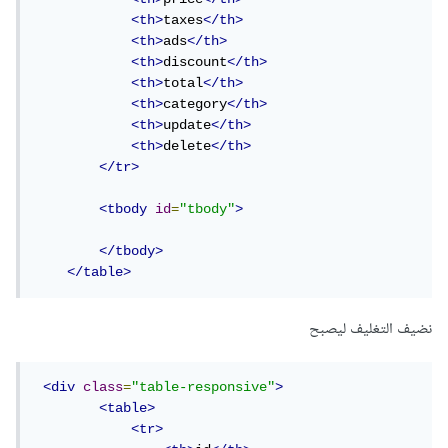
<th>
taxes
</th>
<th>
ads
</th>
<th>
discount
</th>
<th>
total
</th>
<th>
category
</th>
<th>
update
</th>
<th>
delete
</th>
</tr>
<tbody
id
=
"tbody"
>
</tbody>
</table>
نضيف التغليف ليصبح
<div
class
=
"table-responsive"
>
<table>
<tr>