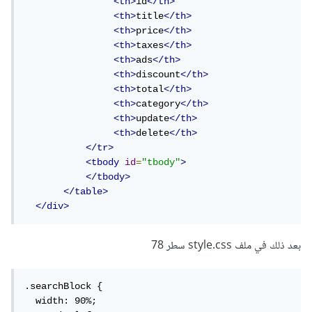
<th>
id
</th>
<th>
title
</th>
<th>
price
</th>
<th>
taxes
</th>
<th>
ads
</th>
<th>
discount
</th>
<th>
total
</th>
<th>
category
</th>
<th>
update
</th>
<th>
delete
</th>
</tr>
<tbody
id
=
"tbody"
>
</tbody>
</table>
</div>
بعد ذلك في ملف style.css سطر 78
.searchBlock {

  width: 90%;
