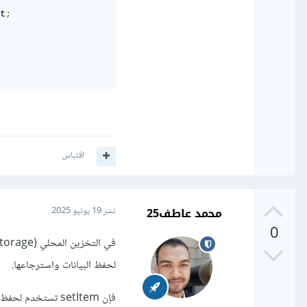
t
;
اقتباس
محمد عاطف25
نشر
19 يونيو 2025
0
لحفظ البيانات واسترجاعها.
فإن setItem تستخدم لحفظ القيمة التي تريدها في التخزين المحلي باستخدام مفتاح (key).