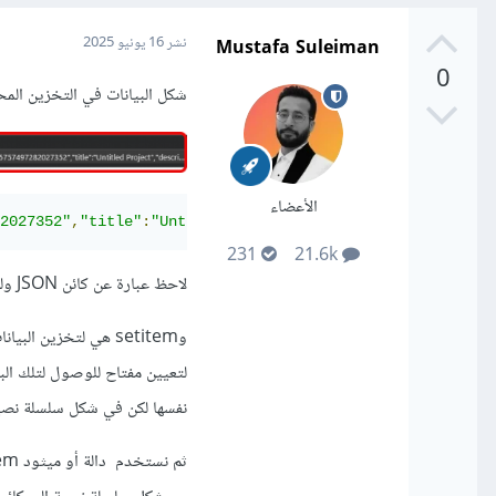
Mustafa Suleiman
نشر
16 يونيو 2025
0
شكل البيانات في التخزين المح
الأعضاء
2027352"
,
"title"
:
"Untitled Project"
,
"description"
:
""
}]}
231
21.6k
لاحظ عبارة عن كائن JSON ولكن البيانات في ذلك الكائن في شكل سلسلة نصية " "
نفسها لكن في شكل سلسلة نصية وذلك يت