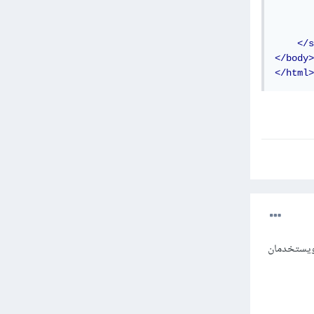
       
</s
</body>
</html>
المحلي (Local Storage) الدالتين setItem و getItem هما جزء من كائن localStorage ويستخدمان