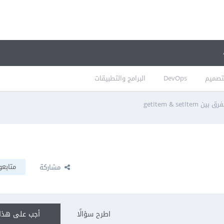
تصميم
DevOps
البرامج والتطبيقات
ق بين getItem & setItem
متابعو
مشاركة
اطرح سؤالًا
أجب على هذا 