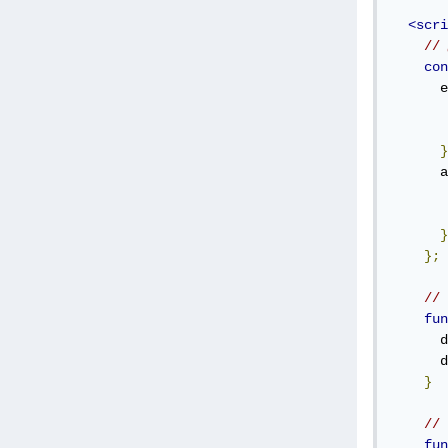
<scri
con
      e
       
       
}
      a
       
       
}
};
fun
      d
      d
}
fun