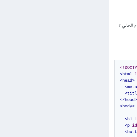
م الحالي ؟
<!DOCTY
<html
l
<head>
<meta
<titl
</head>
<body>
<h1
i
<p
id
<butt