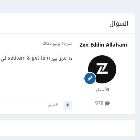
السؤال
Zen Eddin Allaham
نشر
16 يونيو 2025
ما الفرق بين setitem & getitem في تخزين المحلي مع تطبيق كود مثال من فضلكم
الأعضاء
978
اقتباس