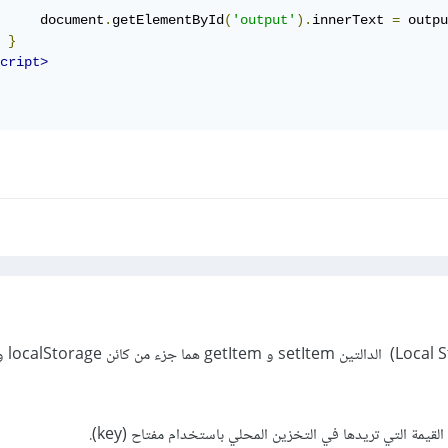
     document
.
getElementById
(
'output'
).
innerText 
=
 outpu
}
cript>
في التخزين 