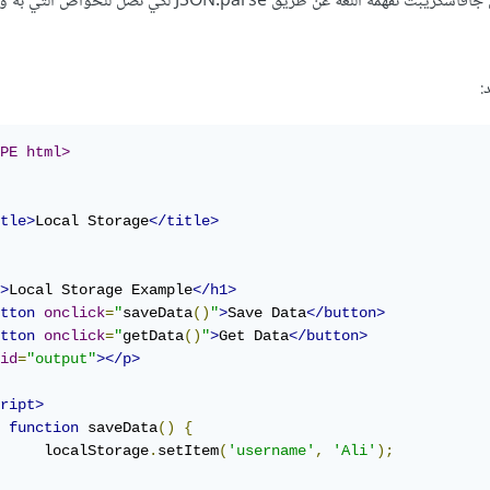
من شكل سلسلة نصية إلى كائن جافاسكريبت تفهمه اللغة عن طريق JSON.parse لكي نص
:
PE html>
tle>
Local Storage
</title>
>
Local Storage Example
</h1>
tton
onclick
=
"
saveData
()
"
>
Save Data
</button>
tton
onclick
=
"
getData
()
"
>
Get Data
</button>
id
=
"output"
></p>
ript>
function
 saveData
()
{
     localStorage
.
setItem
(
'username'
,
'Ali'
);