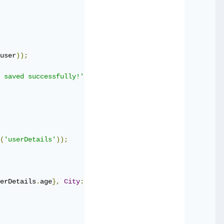
user
));
 saved successfully!'
;
(
'userDetails'
));
erDetails
.
age
},
City
:
 $
{
userDetails
.
city
}`;