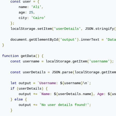
const
 user 
=
{
         name
:
'Ali'
,
         age
:
25
,
         city
:
'Cairo'
};
     localStorage
.
setItem
(
'userDetails'
,
 JSON
.
stringify
(
     document
.
getElementById
(
'output'
).
innerText 
=
'Data
}
function
 getData
()
{
const
 username 
=
 localStorage
.
getItem
(
'username'
);
const
 userDetails 
=
 JSON
.
parse
(
localStorage
.
getItem
let
 output 
=
`
Username
:
 $
{
username
}
\n
`;
if
(
userDetails
)
{
         output 
+=
`
Name
:
 $
{
userDetails
.
name
},
Age
:
 $
{
us
}
else
{
         output 
+=
'No user details found!'
;
}