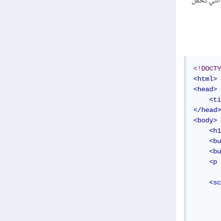
ل للخواص التي به والتي تحمل
<!DOCTY
<html>
<head>
<ti
</head>
<body>
<h1
<bu
<bu
<p
<sc
       