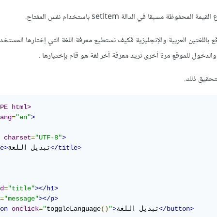
قع باللغتين العربية والإنجليزية فكيف نستطيع معرفة اللغة التي إختارها المستخد
الدخول للموقع مرة أخرى نريد معرفة أخر لغة هو قام بإختيارها .
تحقيق ذلك.
PE html>
ang
=
"en"
>
charset
=
"UTF-8"
>
</title>
تبديل اللغة
e>
d
=
"title"
></h1>
=
"message"
></p>
</button>
تبديل اللغة
>
"
()
toggleLanguage
"
=
onclick
on