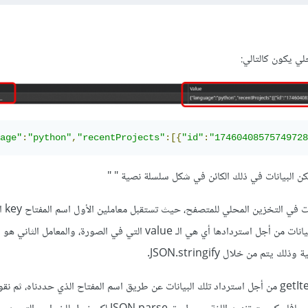
لي يكون كالتالي:
age"
:
"python"
,
"recentProjects"
:[{
"id"
:
"17460408575749728
وsetitem هي 
لتعيين مفتاح للوصول لتلك البيانات من أجل استردادها أي هي الـ value التي في الصورة، والمعامل ا
م من خلال JSON.stringify.
ثم نستخدم دالة أو ميثود getItem من أجل استرداد تلك البيانات عن طريق اسم المفتاح الذي حددناه، ثم