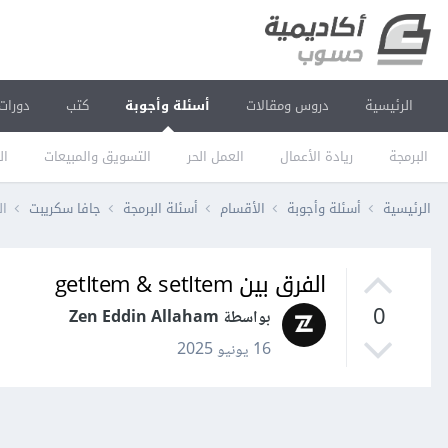
الرئيسية
دروس ومقالات
أسئلة وأجوبة
كتب
دورات
البرمجة
ريادة الأعمال
العمل الحر
التسويق والمبيعات
ال
الرئيسية
أسئلة وأجوبة
الأقسام
أسئلة البرمجة
جافا سكريبت
الفر
الفرق بين getItem & setItem
0
بواسطة Zen Eddin Allaham
16 يونيو 2025