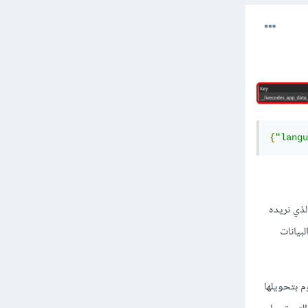
{
"langu
لتخزين البيانات في التخزين المحلي للمتصفح، حيث تستقبل معاملين الأول اسم المفتاح key الذي نريده
لثاني هو البيانات
 نقوم بتحويلها