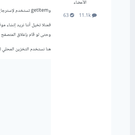
الأعضاء
وgetItem تستخدم لإسترجاع القيمة المحفوظة مسبقا في الدالة setItem باستخدام نفس المفتاح.
63
11.1k
فمثلا تخيل أننا نريد إنشاء مو
وحتى لو قام بإغلاق المتصفح و
هنا نستخدم التخزين المحلي ل