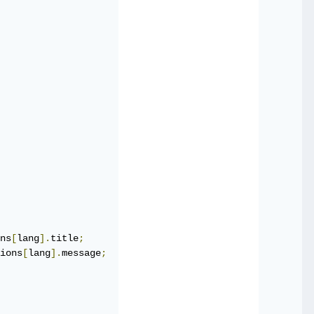
ns
[
lang
].
title
;
ions
[
lang
].
message
;