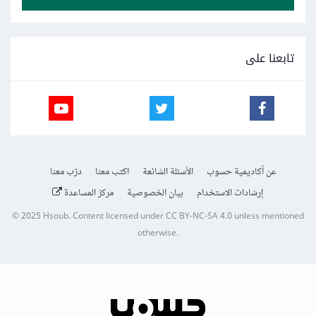
تابعنا على
عن أكاديمية حسوب
الأسئلة الشائعة
اكتب معنا
درّب معنا
إرشادات الاستخدام
بيان الخصوصية
مركز المساعدة
© 2025
Hsoub
.
Content licensed under
CC BY-NC-SA 4.0
unless mentioned
otherwise.