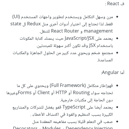
ف React :
مرن وسهل التكامل ويستخدم لتطوير واجهات المستخدم (UI)
فقط، لذا تحتاج إلى اختيار أدوات أخرى مثل Redux لل state
management و React Router للتنقل.
يعتمد على JavaScript/JSX حيث ينمنك كتابة المكونات
باستخدام JSX وقد تكون أكثر سهولة للمبتدئين.
مجتمع ضخم ويحوي عدد كبير من الحلول الجاهزة والمكتبات
المساعدة.
أما Angular:
فهوإطار متكامل (Full Framework) ويحتوي على كل ما
تحتاجه سواء Routing أو HTTP أو Client أو Formsوغيرها
دون الحاجة إلى مكتبات خارجية.
يعتمد أيضا على TypeScript ففو يفضل للشركات والمشاريع
الكبيرة بسبب التنظيم والقوة في اكتشاف الأخطاء .
صعب في التعلم قليلا بسبب مفاهيمه المعقدة مثل