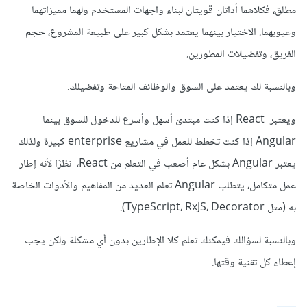
مطلق، فكلاهما أداتان قويتان لبناء واجهات المستخدم ولهما مميزاتهما
وعيوبهما. الاختيار بينهما يعتمد بشكل كبير على طبيعة المشروع، حجم
الفريق، وتفضيلات المطورين.
وبالنسبة لك يعتمد على السوق والوظائف المتاحة وتفضيلك.
ويعتبر React إذا كنت مبتدئ أسهل وأسرع للدخول للسوق بينما
Angular إذا كنت تخطط للعمل في مشاريع enterprise كبيرة ولذلك
يعتبر Angular بشكل عام أصعب في التعلم من React، نظرًا لأنه إطار
عمل متكامل، يتطلب Angular تعلم العديد من المفاهيم والأدوات الخاصة
به (مثل TypeScript، RxJS، Decorator).
وبالنسبة لسؤالك فيمكنك تعلم كلا الإطارين بدون أي مشكلة ولكن يجب
إعطاء كل تقنية وقتها.