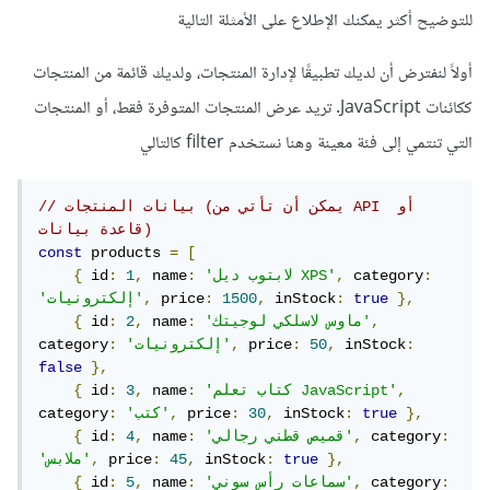
للتوضيح أكثر يمكنك الإطلاع على الأمثلة التالية
أولاً لنفترض أن لديك تطبيقًا لإدارة المنتجات، ولديك قائمة من المنتجات
ككائنات JavaScript. تريد عرض المنتجات المتوفرة فقط، أو المنتجات
التي تنتمي إلى فئة معينة وهنا نستخدم filter كالتالي
// بيانات المنتجات (يمكن أن تأتي من API أو 
قاعدة بيانات)
const
 products 
=
[
:
 category
,
'لابتوب ديل XPS'
:
 name
,
1
:
 id
{
},
true
:
 inStock
,
1500
:
 price
,
'إلكترونيات'
,
'ماوس لاسلكي لوجيتك'
:
 name
,
2
:
 id
{
:
 inStock
,
50
:
 price
,
'إلكترونيات'
:
category
false
},
,
'كتاب تعلم JavaScript'
:
 name
,
3
:
 id
{
},
true
:
 inStock
,
30
:
 price
,
'كتب'
:
category
:
 category
,
'قميص قطني رجالي'
:
 name
,
4
:
 id
{
},
true
:
 inStock
,
45
:
 price
,
'ملابس'
:
 category
,
'سماعات رأس سوني'
:
 name
,
5
:
 id
{