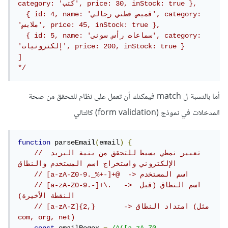
category: 'كتب', price: 30, inStock: true },

  { id: 4, name: 'قميص قطني رجالي', category: 
'ملابس', price: 45, inStock: true },

  { id: 5, name: 'سماعات رأس سوني', category: 
'إلكترونيات', price: 200, inStock: true }

]

*/
أما بالنسبة ل match فيمكنك أن تعمل على نظام للتحقق من صحة
المدخلات في نموذج (form validation) كالتالي
function
 parseEmail
(
email
)
{
// تعبير نمطي بسيط للتحقق من بنية البريد 
الإلكتروني واستخراج اسم المستخدم والنطاق
// [a-zA-Z0-9._%+-]+@  -> اسم المستخدم
// [a-zA-Z0-9.-]+\.   -> اسم النطاق (قبل 
النقطة الأخيرة)
// [a-zA-Z]{2,}       -> امتداد النطاق (مثل 
com, org, net)