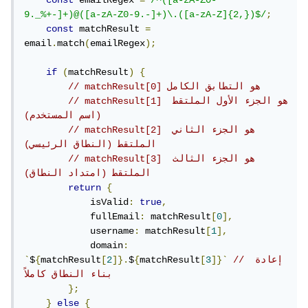
const
 emailRegex 
=
/^([a-zA-Z0-
9._%+-]+)@([a-zA-Z0-9.-]+)\.([a-zA-Z]{2,})$/
;
const
 matchResult 
=
email
.
match
(
emailRegex
);
if
(
matchResult
)
{
// matchResult[0] هو التطابق الكامل
// matchResult[1] هو الجزء الأول الملتقط 
(اسم المستخدم)
// matchResult[2] هو الجزء الثاني 
الملتقط (النطاق الرئيسي)
// matchResult[3] هو الجزء الثالث 
الملتقط (امتداد النطاق)
return
{
            isValid
:
true
,
            fullEmail
:
 matchResult
[
0
],
            username
:
 matchResult
[
1
],
            domain
:
// إعادة 
]}`
3
[
matchResult
{
$
]}.
2
[
matchResult
{
$
`
بناء النطاق كاملاً
};
}
else
{