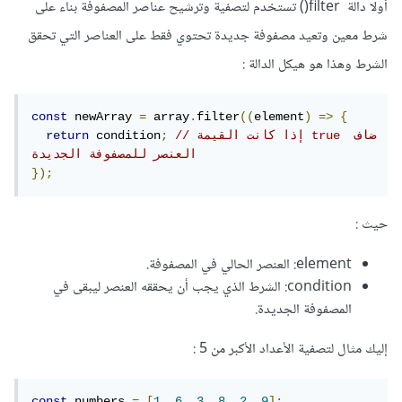
أولا دالة filter() تستخدم لتصفية وترشيح عناصر المصفوفة بناء على
شرط معين وتعيد مصفوفة جديدة تحتوي فقط على العناصر التي تحقق
الشرط وهذا هو هيكل الدالة
:
const
 newArray 
=
 array
.
filter
((
element
)
=>
{
// إذا كانت القيمة true ضاف 
;
 condition
return
العنصر للمصفوفة الجديدة
});
حيث
:
element: العنصر الحالي في المصفوفة.
condition: الشرط الذي يجب أن يحققه العنصر ليبقى في
المصفوفة الجديدة.
إليك مثال لتصفية الأعداد الأكبر من 5
:
const
 numbers 
=
[
1
,
6
,
3
,
8
,
2
,
9
];