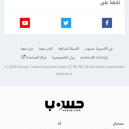
تابعنا على
عن أكاديمية حسوب
الأسئلة الشائعة
اكتب معنا
درّب معنا
إرشادات الاستخدام
بيان الخصوصية
مركز المساعدة
© 2025
Hsoub
.
Content licensed under
CC BY-NC-SA 4.0
unless mentioned
otherwise.