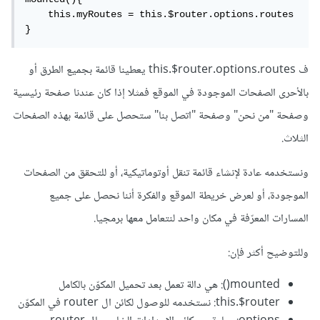
    this.myRoutes = this.$router.options.routes

}
ف this.$router.options.routes يعطينا قائمة بجميع الطرق أو
بالأحرى الصفحات الموجودة في الموقع فمثلا إذا كان عندنا صفحة رئيسية
وصفحة "من نحن" وصفحة "اتصل بنا" ستحصل على قائمة بهذه الصفحات
الثلاث.
ونستخدمه عادة لإنشاء قائمة تنقل أوتوماتيكية، أو للتحقق من الصفحات
الموجودة، أو لعرض خريطة الموقع والفكرة أننا نحصل على جميع
المسارات المعرّفة في مكان واحد لنتعامل معها برمجيا.
وللتوضيح أكثر فإن:
mounted(): هي دالة تعمل بعد تحميل المكوّن بالكامل
this.$router: نستخدمه للوصول لكائن ال router في المكوّن