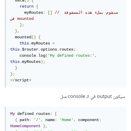
  data
()
{
return
{
// سنقوم بملء هذه المصفوفة 
[]
:
      myRoutes
في mounted
};
},
  mounted
()
{
this
.
myRoutes 
=
this
.
$router
.
options
.
routes
;
    console
.
log
(
'My defined routes:'
,
this
.
myRoutes
);
}
};
</
script
>
سيكون output في الـ console مثل
My
 defined routes
:
[
{
 path
:
'/'
,
 name
:
'Home'
,
 component
:
HomeComponent
},