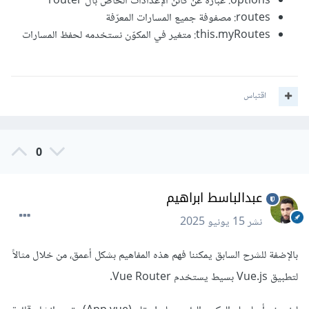
options: عبارة عن كائن الإعدادات الخاص بال router
routes: مصفوفة جميع المسارات المعرّفة
this.myRoutes: متغير في المكوّن نستخدمه لحفظ المسارات
اقتباس
0
عبدالباسط ابراهيم
نشر
15 يونيو 2025
بالإضفة للشرح السابق يمكننا فهم هذه المفاهيم بشكل أعمق، من خلال مثالاً
لتطبيق Vue.js بسيط يستخدم Vue Router.