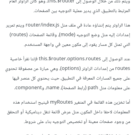
ويتم ذلك من خلال الوصول إلى this.$router، وهو كائن الراوتر العام
المرتبط بالتطبيق، الذي يدير عملية التوجيه بين الصفحات.
هذا الراوتر يتم إنشاؤه عادة في ملف مثل router/index.js ويتم تمرير
إعدادات إليه مثل وضع التوجيه (mode)، وقائمة الصفحات (routes)
التي تمثل كل مسار يقود إلى مكون معين في واجهة المستخدم.
عند الوصول إلى this.$router.options.routes فإننا نقرأ خاصية
routes من إعدادات الراوتر (options)، وهي عبارة عن مصفوفة تحتوي
على جميع المسارات المعرفة في التطبيق، حيث يحتوي كل عنصر فيها
على معلومات مثل path (رابط الصفحة)، name، وcomponent.
أما تخزين هذه القائمة في المتغير myRoutes فيتيح استخدام هذه
المعلومات لاحقا داخل المكون، مثل عرض قائمة تنقل ديناميكية أو التحقق
من وجود صفحات معينة أو تخصيص التوجيه بناء على شروط.