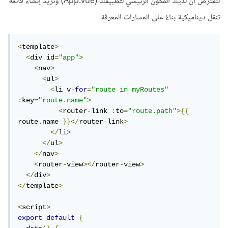
لنفترض أن لديك المكون الرئيسي لتطبيقك (App.vue) وتريد إنشاء قائمة
تنقل ديناميكية بناءً على المسارات المعرفة
<
template
>
<
div id
=
"app"
>
<
nav
>
<
ul
>
<
li v
-
for
=
"route in myRoutes"
:
key
=
"route.name"
>
<
router
-
link 
:
to
=
"route.path"
>{{
route
.
name 
}}</
router
-
link
>
</
li
>
</
ul
>
</
nav
>
<
router
-
view
></
router
-
view
>
</
div
>
</
template
>
<
script
>
export
default
{