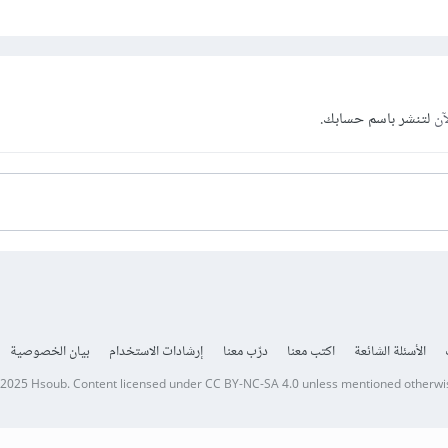
آن
لتنشر باسم حسابك.
الأسئلة الشائعة
اكتب معنا
درّب معنا
إرشادات الاستخدام
بيان الخصوصية
 2025
Hsoub
.
Content licensed under
CC BY-NC-SA 4.0
unless mentioned otherwi