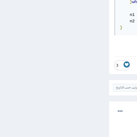
}
wh
    n1 
    n2 
}
3
ترتيب حسب التاريخ