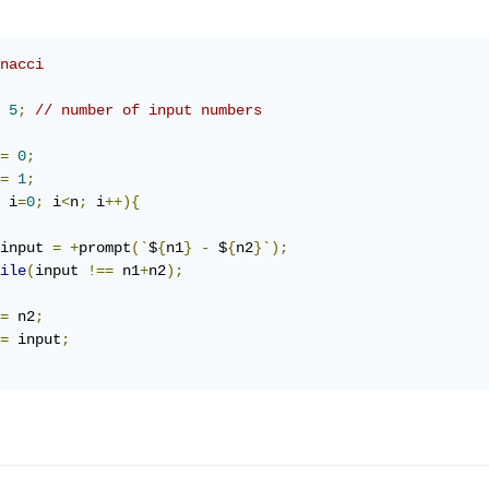
nacci
5
;
// number of input numbers
=
0
;
=
1
;
 i
=
0
;
 i
<
n
;
 i
++){
input 
=
+
prompt
(`
$
{
n1
}
-
 $
{
n2
}`);
ile
(
input 
!==
 n1
+
n2
);
=
 n2
;
=
 input
;