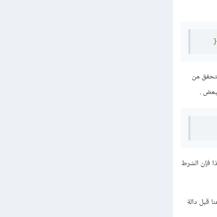
}
لتحقق من
     
عيد الناتج كنص "string" ولكن مجموع n1 و n2 هو رقم (number) ولهذا فإن الشرط
وهنا قبل دالة