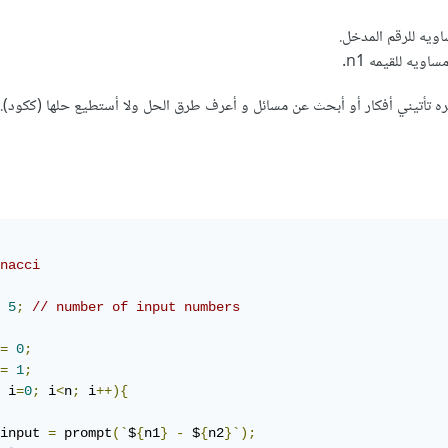
يره تأتيني أفكار أو أبحث عن مسائل و أعرف طرق الحل ولا أستطيع حلها (ككود). 
nacci
5
;
// number of input numbers
=
0
;
=
1
;
 i
=
0
;
 i
<
n
;
 i
++){
input 
=
 prompt
(`
$
{
n1
}
-
 $
{
n2
}`);