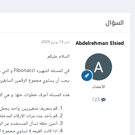
السؤال
Abdelrehman Elsied
نشر
13 يونيو 2025
السلام عليكم.
في المسئله 
يجب أن يساوي مجموع الرقمين السابقين.
الأعضاء
هذه المسئله أعرف خطوات حلها. و هي كال
123
قم بتعريف متغيريين. واحد يحمل القيمه السابقه(n1) و الثاني يح
قم بأخد عدد مرات الأرقام المدخله.
أنشئ حلقه تسأل المستخدم عن الرقم
اذا كانت القيمه لا تساوي مجموع ال