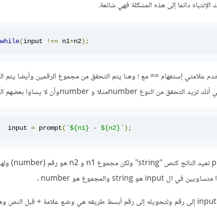
إنتباه دائما إلى هذه المشكلة فهي شائعة.
while
(
input 
!==
 n1
+
n2
);
م علامتي إستفهام == مع ! وهنا يتم التحقق من مجموع الرقمين وأيضا يتم ا
نوع numberمثلا و numberوأن لا يساوا بعضهم البعض .
  input 
=
 prompt
(
`
$
{
n1
}
-
 $
{
n2
}`
);
وهنا لو لاحظت الدالة prompt ت
 هو string والمجموع هو number .
والحل الصحيح هو تحويل ال input إلى رقم ولتحويله إلى رقم أبسط طريقه هي وضع علامة + قبل النص 