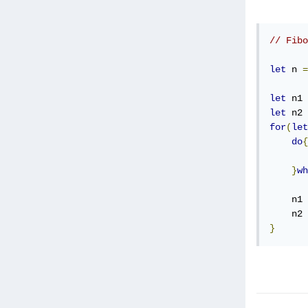
// Fibo
let
 n 
=
let
 n1 
let
 n2 
for
(
let
do
{
       
}
wh
    n1 
    n2 
}