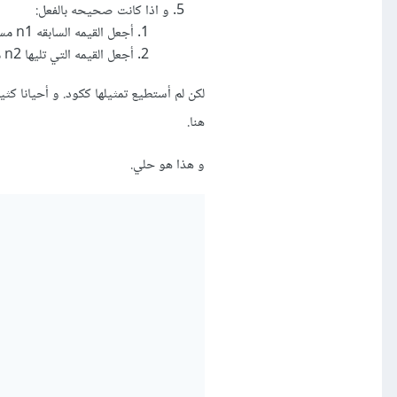
و اذا كانت صحيحه بالفعل:
أجعل القيمه السابقه n1 مساويه للرقم المدخل.
أجعل القيمه التي تليها n2 مساويه للقيمه n1.
لكن لم أستطيع تمثيلها ككود. و أحيانا كث
هنا.
و هذا هو حلي.