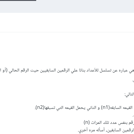
الشهيره Fibonacci و التي هي عباره عن تسلسل للأعداد بنائا علي الرقمين السابقيين حيث الرقم الحالي (أ
تالي:
مل القيمه التي تسبقها(n2).
 بنفس عدد تلك المرات (n)
رقمين السابقين, أسأله مره أخري.