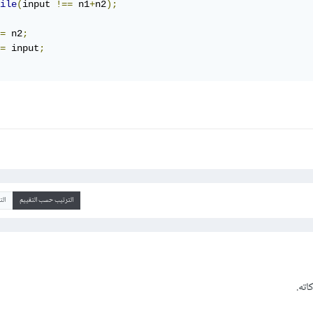
ile
(
input 
!==
 n1
+
n2
);
=
 n2
;
=
 input
;
الترتيب حسب التقييم
ال
اته.