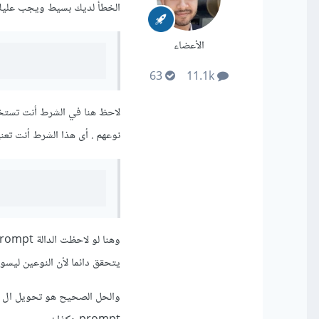
الخطأ لديك بسيط ويجب عليك ال
الأعضاء
63
11.1k
لاحظ هنا في الشرط أنت تستخد
نوعهم . أى هذا الشرط أنت تعني أنك تريد التحقق من ال
يتحقق دائما لأن النوعين ليسوا متساويين في ال input