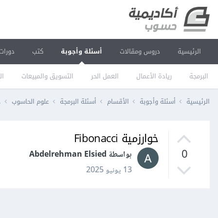
الرئيسية
دروس ومقالات
أسئلة وأجوبة
كتب
دورات
البرمجة
ريادة الأعمال
العمل الحر
التسويق والمبيعات
ال
الرئيسية
أسئلة وأجوبة
الأقسام
أسئلة البرمجة
علوم الحاسوب
خ
خوارزمية Fibonacci
0
بواسطة Abdelrehman Elsied
13 يونيو 2025