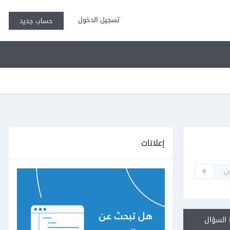
تسجيل الدخول
حساب جديد
إعلانات
ن
0
السؤال