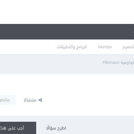
تصميم
DevOps
البرامج والتطبيقات
وارزمية Fibonacci
متابعو
مشاركة
اطرح سؤالًا
أجب على هذا 