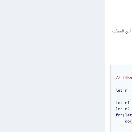
أين المشكله
// Fibo
let
 n 
=
let
 n1 
let
 n2 
for
(
let
do
{
       