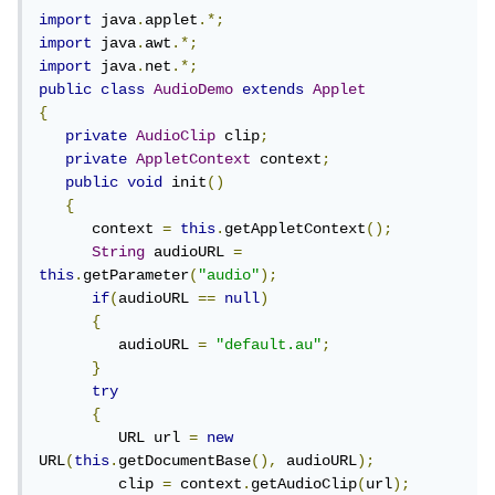
import
 java
.
applet
.*;
import
 java
.
awt
.*;
import
 java
.
net
.*;
public
class
AudioDemo
extends
Applet
{
private
AudioClip
 clip
;
private
AppletContext
 context
;
public
void
 init
()
{
      context 
=
this
.
getAppletContext
();
String
 audioURL 
=
this
.
getParameter
(
"audio"
);
if
(
audioURL 
==
null
)
{
         audioURL 
=
"default.au"
;
}
try
{
         URL url 
=
new
URL
(
this
.
getDocumentBase
(),
 audioURL
);
         clip 
=
 context
.
getAudioClip
(
url
);