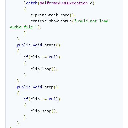
}
catch
(
MalformedURLException
 e
)
{
         e
.
printStackTrace
();
         context
.
showStatus
(
"Could not load 
audio file!"
);
}
}
public
void
 start
()
{
if
(
clip 
!=
null
)
{
         clip
.
loop
();
}
}
public
void
 stop
()
{
if
(
clip 
!=
null
)
{
         clip
.
stop
();
}
}