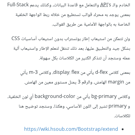
الخادم والـ
API
's والتعامل مع قاعدة البيانات، وكذلك يدعم Full-Stack
بمعنى يوجد به محرك قوالب تستطيع من خلاله ربط الواجهة الخلفية
الخاصة به بالواجهة الأمامية عن طريق القوالب.
ولن تتمكن من استيعاب إطار بوتستراب بدون استيعاب أساسيات CSS
بشكل جيد والتطبيق عليها، بعد ذلك تنتقل لتعلم الإطار واستيعاب آلية
عمله وستجد أن تتذكر الكثير من الكلاسات بكل سهولة.
بمعنى كلاس d-flex يأتي من display: flex، وكلاس m-3 يأتي
من margin الهامش، والرقم 3 يمثل مستوى معين من الهامش.
وكلاس bg-primary يأتي من background-color أي لون الخلفية،
و primary تشير إلى اللون الأساسي، وهكذا، وستجد توضيح هنا
للكلاسات.
https://wiki.hsoub.com/Bootstrap/extend