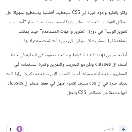
ولكن بالطبع وجود خبرة في CSS سيعطيك أفضلية وتستطيع بسهولة حل
مشاكل القوالب إذا حدثت معك. ولهذا أنصحك بمشاهدة مسار "أساسيات
تطوير الويب" في دورة " تطوير واجهات المستخدم" حيث يمكنك
مشاهدة أول مسار بشكل مجاني لأى دورة أنت لست مشترك بها.
أما بخصوص bootstrap فبالطبع ستجد صعوبة في البداية في حفظ
أسماء ال classes ولكن مع التدريب والتمرين وكثرة إستخدامه في
المشاريع ستجد أنك حفظت أغلب الأسماء التي تستخدم بكثرة . وإذا كانت
لديك خبرة في ال css ستجد الأمور أسهل في حفظ أسماء ال classes
لأنها مشتقة من خصائص CSS بالفعل.
اقتباس
1