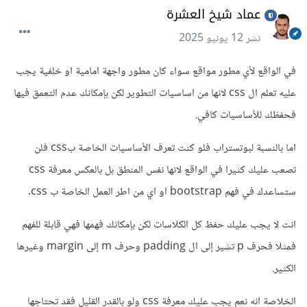
عماد شيخ العشرة
نشر
12 يونيو 2025
في الواقع لأي مطور مواقع سواء كان مطور واجهة امامية او خلفية يجب
عليه تعلم ال css لانها من اساسيات التطوير لكن بإمكانك عدم التعمق فيها
فحفظك للأساسيات كافي.
اما بالنسبة لبوتستراب فلو كنت تعرف الأساسيات الخاصة بcss فلن
تصعب عليك كثيرا في الواقع لانها نفس المنطق بل بالعكس معرفة css
ستساعدك في فهم bootstrap او اي من اطر العمل الخاصة ب css.
انت لا يجب عليك حفظ كل الكلاسات لكن بإمكانك فهمها فهي قابلة للفهم
فمثلا فحرف p تشير إلى ال padding وحرف m إلى margin وغيرها
الكثير.
الخلاصة انه نعم يجب عليك معرفة css ولو بالقدر القليل فقد تحتاجها