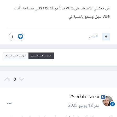
هل يمكنني الاعتماد على vue بدلاً من react لانني بصراحة رأيت
vue سهل وممتع بالنسبة لي
اقتباس
1
الترتيب حسب التقييم
الترتيب حسب التاريخ
0
محمد عاطف25
نشر
12 يونيو 2025