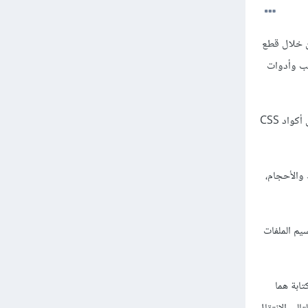
 تبني منزل من خلال قطع
لجات CSS المسبقة Sass و Less و Stylus توفر قوالب وأدوات
في النهاية، كل ما تبنيه من خلال تلك الأدوات السحرية يتم تحويله أو بالأدق ترجمته إلى قطع ليغو عادية بمعنى أكواد CSS
لوان والخطوط والأحجام،
قسيم الملفات
 معالج CSS، وله صيغتان للكتابة هما