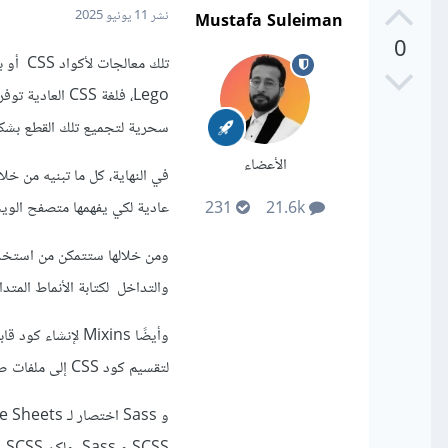
Mustafa Suleiman
نشر
11 يونيو 2025
0
سحرية لتجميع تلك القطع بشكل 
الأعضاء
عادية لكي يفهمها متصفح الوي
231
21.6k
والتداخل لكتابة الأنماط المتداخل
وأيضًا Mixins لإ
لتقسيم كود CSS إلى ملفات صغيرة ومنظمة.