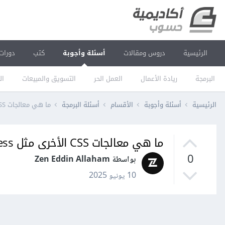
الرئيسية
دروس ومقالات
أسئلة وأجوبة
كتب
دورات
البرمجة
ريادة الأعمال
العمل الحر
التسويق والمبيعات
ال
الرئيسية
أسئلة وأجوبة
الأقسام
أسئلة البرمجة
ما هي معالجات CSS الأخرى مثل less و stylus؟
ما هي معالجات CSS الأخرى مثل less و stylus؟
0
بواسطة Zen Eddin Allaham
10 يونيو 2025