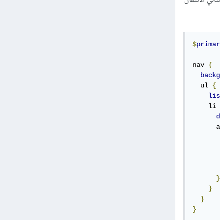
امًا اليوم، وأي كود CSS عادي هو كود SCSS صالح، بالتالي الانتقال
$
primar
nav 
{
backg
  ul 
{
lis
    li 
d
      a
}
}
}
}