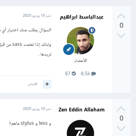
عبدالباسط ابراهيم
نشر
10 يونيو 2025
0
السؤال يطلب منك اختيار أي من معالجات CSS ترغب في 
تريدها .
الأعضاء
87
8.5k
اقتباس
Zen Eddin Allaham
نشر
10 يونيو 2025
0
و less و stylus ماهم؟