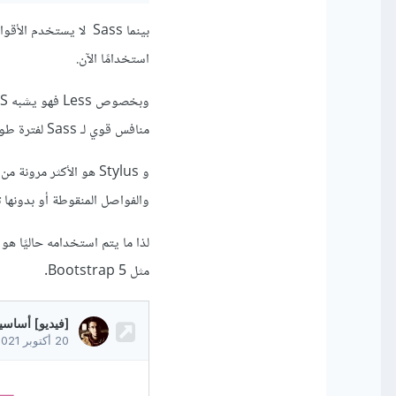
بينما Sass لا يستخد
استخدامًا الآن.
منافس قوي لـ Sass لفترة طويلة، واشتهر لأنه كان أساس تصميم مكتبة Bootstrap 3.
والفواصل المنقوطة أو بدونها تمامًا مثل صيغة s
مثل Bootstrap 5.