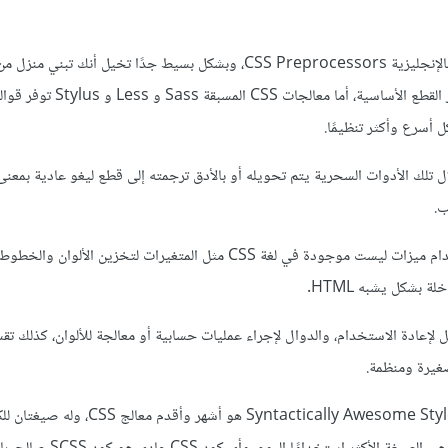
تلك معالجات لأكواد CSS أو بالإنجليزية CSS Preprocessors، وبشكل بسيط جدًا تخيل أنك
Lego، فلغة CSS العادية توفر القطع الأساسية، أما معا
أسرع وأكثر تنظيمًا.
ب.
ومن خلالها ستتمكن من استخدام ميزات ليست موجودة في لغة CSS مثل المتغيرات لتخزين الأ
ة بشكل يشبه HTML.
نشاء كود قابل لإعادة الاستخدام، والدوال لإجراء عمليات حسابية أو معالجة للألوان، كذلك ت
و Sass اختصار لـ Syntactically Awesome Style Sheets هو أشهر وأقدم