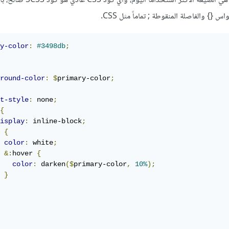
SCSS و Sass ولكن SCSS هي الصيغة الأكثر استخد
س {} والفاصلة المنقوطة ; تماماً مثل CSS.
y-color
:
#3498db
;
round-color
:
$
primary-color
;
t-style
:
 none
;
{
isplay
:
 inline-block
;
 
{
color
:
 white
;
&:
hover 
{
color
:
 darken
($
primary-color
,
10%
);
}