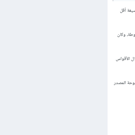
لصيغة أقل
منقوطة، وكان
 طريقة الكتابة، مثل CSS/SCSS تمامًا من خلال الأقواس
ع مفتوحة المصدر