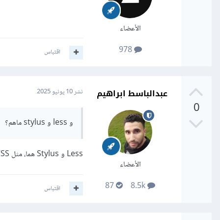
الأعضاء
978
اقتباس
عبدالباسط ابراهيم
نشر
10 يونيو 2025
0
و less و stylus ماهم؟
Less و Stylus هما، مثل Sass/SCSS، معالجات CSS أيضاً
الأعضاء
87
8.5k
اقتباس