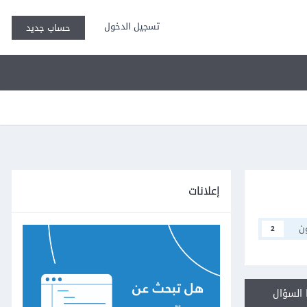
تسجيل الدخول
حساب جديد
إعلانات
ن
2
السؤال