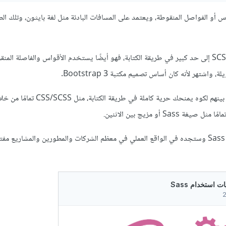
م الأقواس أو الفواصل المنقوطة، ويعتمد على المسافات البادئة مثل لغة بايثون، وتلك ا
وبخصوص Less فهو يشبه SCSS إلى حد كبير في طريقة الكتابة، فهو أيضًا يستخدم الأقواس والفاصلة ال
و Stylus هو الأكثر مرونة من بينهم لكوه يمنحك حرية كاملة في
Sas أو مزيج بين الاثنين.
لذا ما يتم استخدامه حاليًا هو Sass وستجده في الواقع العملي في معظم الشركات والمطورين والمشاري