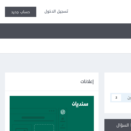
تسجيل الدخول
حساب جديد
إعلانات
ن
2
السؤال