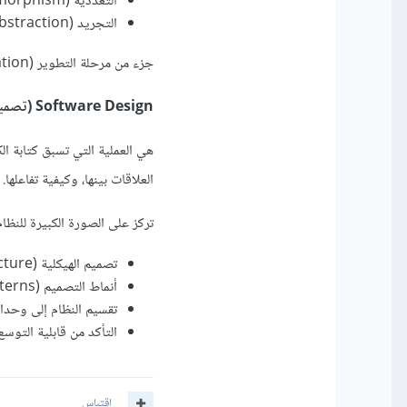
التعددية (Polymorphism): التعامل مع الكائنات المختلفة بطريقة موحدة.
التجريد (Abstraction): إخفاء التفاصيل المعقدة وعرض الوظائف الأساسية فقط.
جزء من مرحلة التطوير (Implementation) في عملية بناء البرمجيات. بمعنى آخر، هي طريقة تنفيذ الكود.
Software Design (تصميم البرمجيات)
هي العملية التي تسبق كتابة ا
العلاقات بينها، وكيفية تفاعلها.
تركز على الصورة الكبيرة للنظام
تصميم الهيكلية (Architecture): مثل Microservices أو Monolith.
أنماط التصميم (Design Patterns): مثل Singleton أو Factory.
تقسيم النظام إلى وحدات (Modules) وتحديد واجهاتها (aces
التأكد من قابلية التوسع (Scalability) والصيانة (ntainability
اقتباس