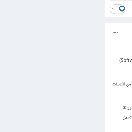
1
- Object Oriented Programming) وتصميم البرمجيات (Software Design)
ن الكائنات
لبناء البرمجيات، ويعزز مفاهيم مثل التغليف (Encapsulation)، الوراثة
ريقة تسهل