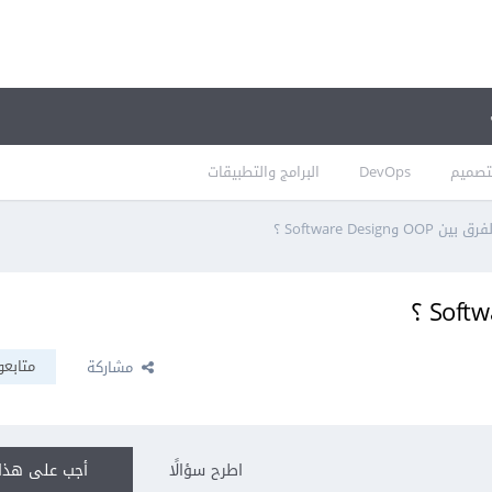
تصميم
DevOps
البرامج والتطبيقات
O وSoftware Design ؟
متابعو
مشاركة
اطرح سؤالًا
أجب على هذا 