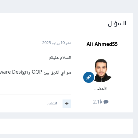
السؤال
Ali Ahmed55
نشر
10 يونيو 2025
السلام عليكم
هو اي الفرق بين
OOP
وSoftware Design ؟
الأعضاء
2.1k
اقتباس