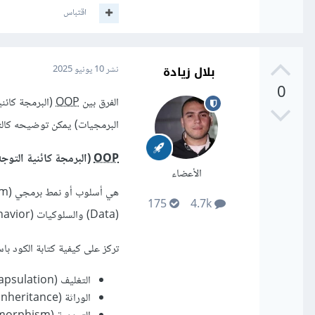
اقتباس
بلال زيادة
نشر
10 يونيو 2025
0
الفرق بين
OOP
البرمجيات) يمكن توضيحه كالتا
OOP
(البرمجة كائنية التوجه
الأعضاء
175
4.7k
(Data) والسلوكيات (Behavior) معًا.
تركز على كيفية كتابة الكود باستخدام الكائنات وال
التغليف (Encapsulation): إخفاء التفاصيل الداخلية للكائن.
الوراثة (Inheritance): إعادة استخدام الكود من خلال الكلاسات.