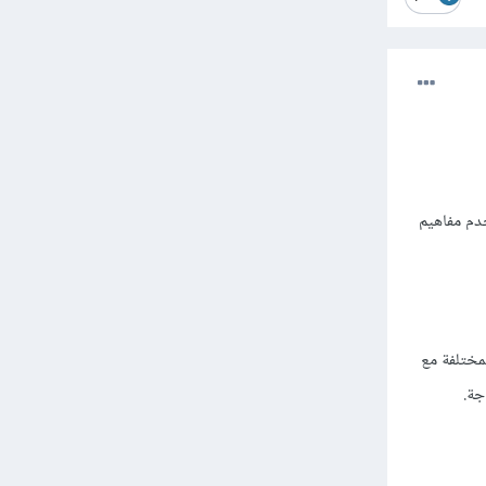
 "منتج"، وتستخدم مفاهيم
مختلفة مع
جة.