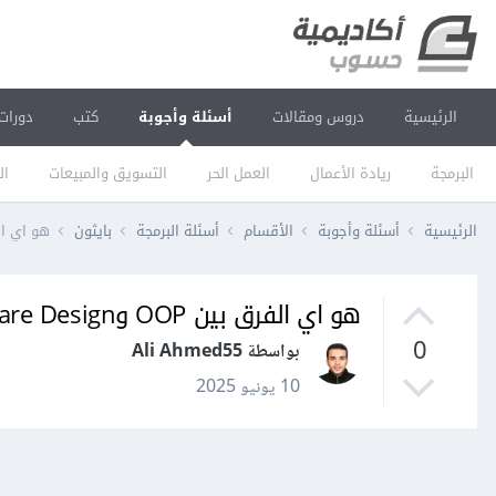
الرئيسية
دروس ومقالات
أسئلة وأجوبة
كتب
دورات
البرمجة
ريادة الأعمال
العمل الحر
التسويق والمبيعات
ال
الرئيسية
أسئلة وأجوبة
الأقسام
أسئلة البرمجة
بايثون
هو اي الفرق بين OP
هو اي الفرق بين OOP وSoftware Design ؟
0
بواسطة Ali Ahmed55
10 يونيو 2025