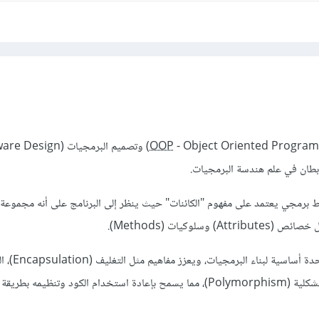
OOP
بطان في علم هندسة البرمجيات.
ط برمجي يعتمد على مفهوم "الكائنات" حيث ينظر إلى البرنامج على أنه مجموعة م
وسلوكيات (Methods).
هذا النمط يركز على الكائن كوحدة أساسية 
(Inheritance)، والتعددية الشكلية (Polymorphism)، مما يسمح بإعادة استخدام الكود وتنظيمه بط