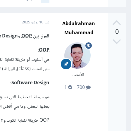
Abdulrahman
نشر
10 يونيو 2025
0
Muhammad
الفرق بين
OOP
وSoftware Design :
:
OOP
مثل الفئات (class)، الوراثة (inheritance). هدفها تنظيم الكود بشكل أوضح وأسهل للتعديل.
الأعضاء
Software Design:
1
700
هو مرحلة التخطيط التي تسبق 
بعضها البعض، وما هي أفضل ال
OOP
طريقة لكتابة الكود، وSoftware Design هو التخطيط العام لشكل البرنامج وتنظيمه.