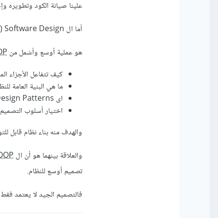
علينا صيانة الكود وتطويره وإخ
أما ال Software Design (تصميم البرمجيات):
هو عملية أوسع وأشمل من
OP
كيف تتفاعل الأجزاء الم
ما هي البنية العامة للنظام (itecture
اى Design Patterns (أنماط التصميم) سيتم إستخدامها.
اختيار أسلوب التصميم المناسب مثل MVC او MVVM
والهدف منه بناء نظام قابل لل
والعلاقة بينهما هو أن ال
OOP
تصميم أوسع للنظام.
فالتصميم الجيد لا يعتمد فقط