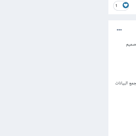
1
 - Object-Oriented Programming) وSoftware Design (تصميم
Prog) يعتمد على مفهوم "الكائنات" (Objects) التي تجمع البيانات