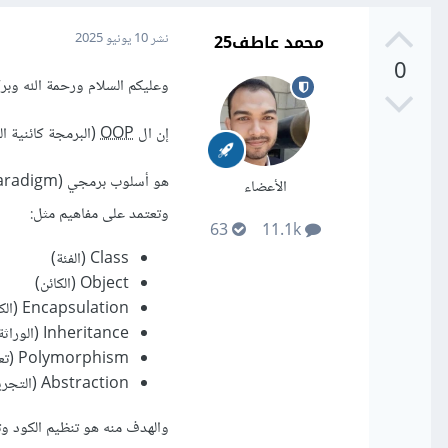
محمد عاطف25
نشر
10 يونيو 2025
0
وعليكم السلام ورحمة الله وبرك
إن ال
OOP
(البرمجة كائنية ال
الأعضاء
وتعتمد على مفاهيم مثل:
63
11.1k
Class (الفئة)
Object (الكائن)
Encapsulation (الكبسلة)
Inheritance (الوراثة)
Polymorphism (تعدد الأشكال)
Abstraction (التجريد)
والهدف منه هو تنظيم الكود وت